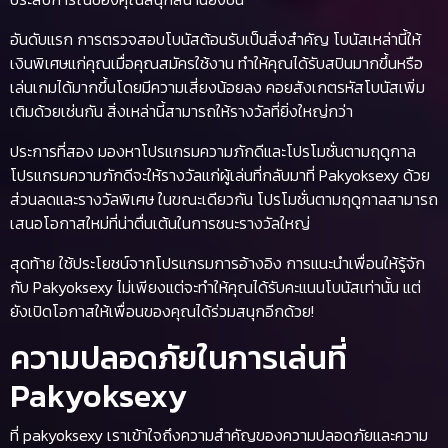
อันดับแรก การตรวจสอบโบนัสต้อนรับเป็นสิ่งสำคัญ โบนัสเหล่านี้ให้
เงินพิเศษแก่คุณเมื่อคุณสมัครใช้งาน ทำให้คุณได้รับสปินมากขึ้นหรือ
เล่นเกมได้มากขึ้นโดยมีความเสี่ยงน้อยลง คอยสังเกตรหัสโบนัสเพิ่ม
เติมด้วยเช่นกัน สิ่งเหล่านี้สามารถให้รางวัลที่ยิ่งใหญ่กว่า
ประการที่สอง มองหาโปรแกรมความภักดีและโปรโมชั่นตามฤดูกาล
โปรแกรมความภักดีจะให้รางวัลแก่ผู้เล่นที่กลับมาที่ Pakyoksexy ด้วย
ส่วนลดและรางวัลพิเศษ ในขณะเดียวกัน โปรโมชั่นตามฤดูกาลสามารถ
เสนอโอกาสใหม่ที่น่าตื่นเต้นในการชนะรางวัลใหญ่
สุดท้าย ใช้ประโยชน์จากโปรแกรมการอ้างอิง การแนะนำเพื่อนให้รู้จัก
กับ Pakyoksexy ไม่เพียงแต่จะทำให้คุณได้รับคะแนนโบนัสเท่านั้น แต่
ยังเปิดโอกาสให้เพื่อนของคุณได้ร่วมสนุกอีกด้วย!
ความปลอดภัยในการเล่นที่
Pakyoksexy
ที่ pakyoksexy เราเข้าใจถึงความสำคัญของความปลอดภัยและความ