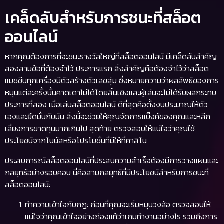
เคล็ดลับสำหรับการชนะที่สล็อต
ออนไลน์
หากคุณต้องการที่จะชนะรางวัลใหญ่ที่สล็อตออนไลน์ มีเคล็ดลับสำคัญ
สองสามข้อที่ต้องจำไว้ ประการแรก สิ่งสำคัญคือต้องจำไว้ว่าสล็อต
แมชชีนทุกเครื่องมีตัวสร้างตัวเลขสุ่ม ซึ่งหมายความว่าผลลัพธ์ของการ
หมุนแต่ละครั้งนั้นคาดเดาไม่ได้โดยสิ้นเชิงและผู้เล่นจะไม่ได้รับผลกระทบ
ประการที่สอง เมื่อเล่นสล็อตออนไลน์ ดีที่สุดคือตั้งงบประมาณให้ตัว
เองและยึดมั่นกับมัน สิ่งนี้จะช่วยให้คุณจัดการแบ๊งค์ของคุณและหลีก
เลี่ยงการขาดทุนมากเกินไป สุดท้าย ตรวจสอบให้แน่ใจว่าคุณใช้
ประโยชน์จากโบนัสหรือโปรโมชั่นที่มีให้ที่คาสิโน
ประสบการณ์สล็อตออนไลน์ที่ประสบความสำเร็จต้องมีการวางแผนและ
กลยุทธ์อย่างรอบคอบ นี่คือสามกลยุทธ์ที่มีประโยชน์สำหรับการชนะที่
สล็อตออนไลน์:
ทำความเข้าใจกับกฎ: ก่อนที่คุณจะเริ่มหมุนวงล้อ ตรวจสอบให้
แน่ใจว่าคุณเข้าใจอย่างถ่องแท้ว่าเกมทำงานอย่างไร รวมถึงการ