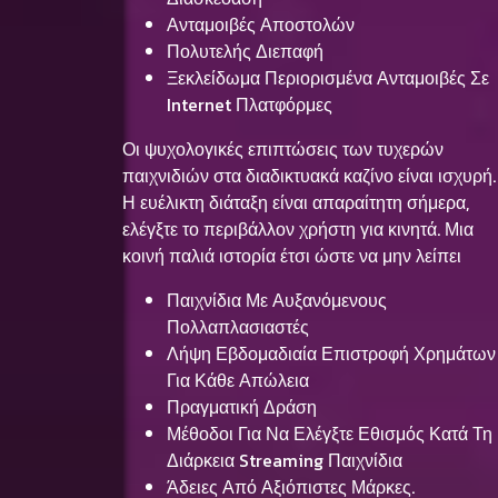
Ανταμοιβές Αποστολών
Πολυτελής Διεπαφή
Ξεκλείδωμα Περιορισμένα Ανταμοιβές Σε
Internet Πλατφόρμες
Οι ψυχολογικές επιπτώσεις των τυχερών
παιχνιδιών στα διαδικτυακά καζίνο είναι ισχυρή.
Η ευέλικτη διάταξη είναι απαραίτητη σήμερα,
ελέγξτε το περιβάλλον χρήστη για κινητά. Μια
κοινή παλιά ιστορία έτσι ώστε να μην λείπει
Παιχνίδια Με Αυξανόμενους
Πολλαπλασιαστές
Λήψη Εβδομαδιαία Επιστροφή Χρημάτων
Για Κάθε Απώλεια
Πραγματική Δράση
Μέθοδοι Για Να Ελέγξτε Εθισμός Κατά Τη
Διάρκεια Streaming Παιχνίδια
Άδειες Από Αξιόπιστες Μάρκες.