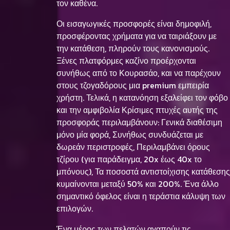
τον καθένα.
Οι εισαγωγικές προσφορές είναι δημοφιλή,
προσφέροντας χρήματα για να ταιριάξουν με
την κατάθεση, πληρούν τους κανονισμούς.
Ξένες πλατφόρμες καζίνο προέρχονται
συνήθως από το Κουρασάο, και να παρέχουν
στους τζογαδόρους μια premium εμπειρία
χρήστη. Τελικά, η κατανόηση εξαλείφει τον φόβο
και την αμφιβολία Κρίσιμες πτυχές αυτής της
προσφοράς περιλαμβάνουν: Γενικά διαθέσιμη
μόνο μία φορά, Συνήθως συνδυάζεται με
δωρεάν περιστροφές, Περιλαμβάνει όρους
τζίρου (για παράδειγμα, 20x έως 40x το
μπόνους), Τα ποσοστά αντιστοίχισης κατάθεσης
κυμαίνονται μεταξύ 50% και 200%. Ένα άλλο
σημαντικό όφελος είναι η τεράστια κάλυψη των
επιλογών.
Ένα μέρος των πελατών αγαπούν τις