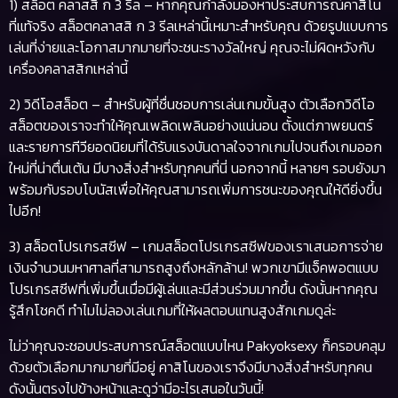
1) สล็อต คลาสสิ ก 3 รีล – หากคุณกำลังมองหาประสบการณ์คาสิโน
ที่แท้จริง สล็อตคลาสสิ ก 3 รีลเหล่านี้เหมาะสำหรับคุณ ด้วยรูปแบบการ
เล่นที่ง่ายและโอกาสมากมายที่จะชนะรางวัลใหญ่ คุณจะไม่ผิดหวังกับ
เครื่องคลาสสิกเหล่านี้
2) วิดีโอสล็อต – สำหรับผู้ที่ชื่นชอบการเล่นเกมขั้นสูง ตัวเลือกวิดีโอ
สล็อตของเราจะทำให้คุณเพลิดเพลินอย่างแน่นอน ตั้งแต่ภาพยนตร์
และรายการทีวียอดนิยมที่ได้รับแรงบันดาลใจจากเกมไปจนถึงเกมออก
ใหม่ที่น่าตื่นเต้น มีบางสิ่งสำหรับทุกคนที่นี่ นอกจากนี้ หลายๆ รอบยังมา
พร้อมกับรอบโบนัสเพื่อให้คุณสามารถเพิ่มการชนะของคุณให้ดียิ่งขึ้น
ไปอีก!
3) สล็อตโปรเกรสซีฟ – เกมสล็อตโปรเกรสซีฟของเราเสนอการจ่าย
เงินจำนวนมหาศาลที่สามารถสูงถึงหลักล้าน! พวกเขามีแจ็คพอตแบบ
โปรเกรสซีฟที่เพิ่มขึ้นเมื่อมีผู้เล่นและมีส่วนร่วมมากขึ้น ดังนั้นหากคุณ
รู้สึกโชคดี ทำไมไม่ลองเล่นเกมที่ให้ผลตอบแทนสูงสักเกมดูล่ะ
ไม่ว่าคุณจะชอบประสบการณ์สล็อตแบบไหน Pakyoksexy ก็ครอบคลุม
ด้วยตัวเลือกมากมายที่มีอยู่ คาสิโนของเราจึงมีบางสิ่งสำหรับทุกคน
ดังนั้นตรงไปข้างหน้าและดูว่ามีอะไรเสนอในวันนี้!