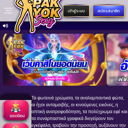
เข้าสู่ระบบ
สมัครสมาชิก
Τα φωτεινά χρώματα, τα αναλαμπαντικά φώτα,
οι ήχοι ανταμοιβής, οι κινούμενες εικόνες, η
οπτική ανατροφοδότηση, τα πολύχρωμα εφέ και
ยอดนิยม
τα συναρπαστικά γραφικά διεγείρουν τον
εγκέφαλο, τραβούν την προσοχή, αυξάνουν την