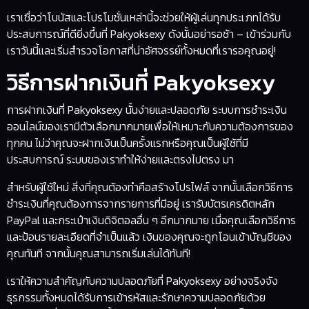
เราเชื่อว่าโบนัสและโปรโมชั่นเหล่านี้จะช่วยให้ผู้เล่นทุกประเภทได้รับ
ประสบการณ์ที่ดียิ่งขึ้นที่ Pakyoksexy ดังนั้นอย่ารอช้า – เข้าร่วมกับ
เราวันนี้และเริ่มสำรวจโอกาสที่น่าอัศจรรย์ทั้งหมดที่เรารอคุณอยู่!
วิธีการฝากเงินที่ Pakyoksexy
การฝากเงินที่ Pakyoksexy นั้นง่ายและปลอดภัย ระบบการชำระเงิน
ออนไลน์ของเรามีตัวเลือกมากมายเพื่อให้เหมาะกับความต้องการของ
ทุกคน ไม่ว่าคุณจะฝากเงินเป็นครั้งแรกหรือคุณเป็นผู้ใช้ที่มี
ประสบการณ์ ระบบของเราทำให้ง่ายและตรงไปตรง มา
สำหรับผู้ใช้ใหม่ สิ่งที่คุณต้องทำคือสร้างโปรไฟล์ จากนั้นเลือกวิธีการ
ชำระเงินที่คุณต้องการจากรายการที่มีอยู่ เรารับบัตรเครดิตหลัก
PayPal และกระเป๋าเงินดิจิตอลอื่น ๆ อีกมากมาย เมื่อคุณเลือกวิธีการ
และป้อนรายละเอียดที่จำเป็นแล้ว เงินของคุณจะถูกโอนเข้าบัญชีของ
คุณทันที จากนั้นคุณสามารถเริ่มเล่นได้ทันที!
เราให้ความสำคัญกับความปลอดภัยที่ Pakyoksexy อย่างจริงจัง
ธุรกรรมทั้งหมดได้รับการเข้ารหัสและรักษาความปลอดภัยด้วย