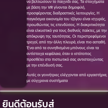
να βελτιώσουν το παιχνίδι σας. Τα στοιχήματα
με βάση την VR γίνονται δημοφιλή,
προσφέροντας διαδραστικές λειτουργίες. Η
παγκόσμια οικονομία του τζόγου είναι ισχυρός,
προωθώντας τις επενδύσεις. Η διακριτικότητα
είναι ελκυστικό για τους διεθνείς παίκτες, με την
απόκρυψη της ταυτότητας. Οι περιστρεφόμενοι
τροχοί, από την άλλη πλευρά, είναι πιο ασταθή.
Ένα από τα συνηθισμένα μπόνους είναι τα
αντίστοιχα κεφάλαια, όταν ο ιστότοπος
προσθέτει στο πιστωτικό σας αντιστοιχώντας
με την επένδυσή σας.
Αυτές οι γεννήτριες ελέγχονται από εργαστήρια,
με σύγχρονα συστήματα
ยินดีต้อนรับสู่