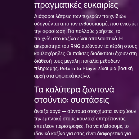
πραγματικές ευκαιρίες
Διάφοροι λάτρεις των τυχερών παιχνιδιών
οδηγούνται από τον ενθουσιασμό, που ενισχύει
την αφοσίωση. Για πολλούς χρήστες, το
παιχνίδι στο καζίνο είναι απολαυστικό. Η
ακεραιότητα του RNG αυξάνουν τα κέρδη στους
κουλοχέρηδες Οι παίκτες διαδικτύου έχουν στη
διάθεσή τους μεγάλη ποικιλία μεθόδων
πληρωμής. Return to Player είναι μια βασική
αρχή στα ψηφιακά καζίνο.
Τα καλύτερα ζωντανά
στούντιο: συστάσεις
άνοιξα αργά — σύντομα στοιχήματα, ενισχύουν
την εμπλοκή στους κουλοχέ επιτρέποντας
επιπλέον περιστροφές. Για να κλείσουμε, το
ιδανικό καζίνο για εσάς είναι διαφορετικό για