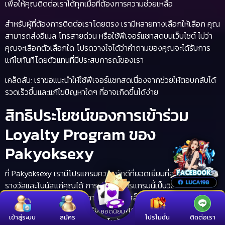
เพื่อให้คุณติดต่อเราได้ทุกเมื่อที่ต้องการความช่วยเหลือ
สำหรับผู้ที่ต้องการติดต่อเราโดยตรง เรามีหลายทางเลือกให้เลือก คุณ
สามารถส่งอีเมล โทรสายด่วน หรือใช้ฟีเจอร์แชทสดบนเว็บไซต์ ไม่ว่า
คุณจะเลือกตัวเลือกใด โปรดวางใจได้ว่าคำถามของคุณจะได้รับการ
แก้ไขทันทีโดยตัวแทนที่มีประสบการณ์ของเรา
เคล็ดลับ: เราขอแนะนำให้ใช้ฟีเจอร์แชทสดเนื่องจากช่วยให้ตอบกลับได้
รวดเร็วขึ้นและแก้ไขปัญหาใดๆ ที่อาจเกิดขึ้นได้ง่าย
สิทธิประโยชน์ของการเข้าร่วม
Loyalty Program ของ
Pakyoksexy
ที่ Pakyoksexy เรามีโปรแกรมความภักดีที่ยอดเยี่ยมที่สามารถให้
รางวัลและโบนัสแก่คุณได้ การเข้าร่วมโปรแกรมนี้เป็นวิธีที่ดีในการรับ
ประโยชน์สูงสุดจากประสบการณ์คาสิโนสล็อตออนไลน์ของคุณ ใน
ฐานะสมาชิก คุณจะได้รับสิทธิประโยชน์พิเศษ เช่น ส่วนลดสำหรับเกมที่
ยอดนิยม
เข้าสู่ระบบ
สมัคร
โปรโมชั่น
ติดต่อเรา
เลือก โปรโมชั่นพิเศษและข้อเสนอโบนัส และอื่นๆ อีกมากมาย