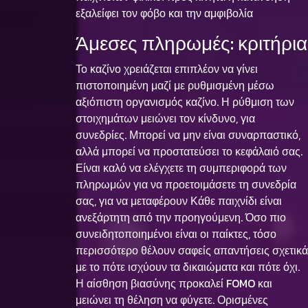
εξαλείφει τον φόβο και την αμφιβολία
Άμεσες πληρωμές: κριτήρια
Το καζίνο χρειάζεται επιπλέον να γίνει
πιστοποιημένη μαζί με ρυθμισμένη μέσω
αξιόπιστη οργανισμός καζίνο. Η ρύθμιση των
στοιχημάτων μειώνει τον κίνδυνο, για
συνεδρίες. Μπορεί να μην είναι συναρπαστικό,
αλλά μπορεί να προστατεύσει το κεφάλαιό σας.
Είναι καλό να ελέγχετε τη συμπεριφορά των
πληρωμών για να προετοιμάσετε τη συνεδρία
σας, για να μεταφέρουν Κάθε παιχνίδι είναι
ανεξάρτητη από την προηγούμενη. Όσο πιο
συνειδητοποιημένοι είναι οι παίκτες, τόσο
περισσότερο θέλουν σαφείς απαντήσεις σχετικά
με το πότε ισχύουν τα δικαιώματα και πότε όχι.
Η αίσθηση βιασύνης προκαλεί FOMO και
μειώνει τη θέληση να φύγετε. Ορισμένες