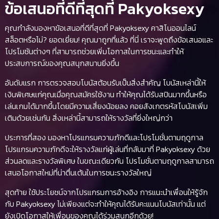
ข้อเสนอที่ดีที่สุดที่ Pakyoksexy
คุณกำลังมองหาข้อเสนอที่ดีที่สุดที่ Pakyoksexy คาสิโนออนไลน์
สล็อตหรือไม่? ยอดเยี่ยม! คุณมาถูกที่แล้ว ที่นี่ เราจะพูดถึงข้อเสนอและ
โปรโมชันต่างๆ ที่สามารถช่วยเพิ่มโอกาสในการชนะและทำให้
ประสบการณ์ของคุณสนุกสนานยิ่งขึ้น
อันดับแรก การตรวจสอบโบนัสต้อนรับเป็นสิ่งสำคัญ โบนัสเหล่านี้ให้
เงินพิเศษแก่คุณเมื่อคุณสมัครใช้งาน ทำให้คุณได้รับสปินมากขึ้นหรือ
เล่นเกมได้มากขึ้นโดยมีความเสี่ยงน้อยลง คอยสังเกตรหัสโบนัสเพิ่ม
เติมด้วยเช่นกัน สิ่งเหล่านี้สามารถให้รางวัลที่ยิ่งใหญ่กว่า
ประการที่สอง มองหาโปรแกรมความภักดีและโปรโมชั่นตามฤดูกาล
โปรแกรมความภักดีจะให้รางวัลแก่ผู้เล่นที่กลับมาที่ Pakyoksexy ด้วย
ส่วนลดและรางวัลพิเศษ ในขณะเดียวกัน โปรโมชั่นตามฤดูกาลสามารถ
เสนอโอกาสใหม่ที่น่าตื่นเต้นในการชนะรางวัลใหญ่
สุดท้าย ใช้ประโยชน์จากโปรแกรมการอ้างอิง การแนะนำเพื่อนให้รู้จัก
กับ Pakyoksexy ไม่เพียงแต่จะทำให้คุณได้รับคะแนนโบนัสเท่านั้น แต่
ยังเปิดโอกาสให้เพื่อนของคุณได้ร่วมสนุกอีกด้วย!