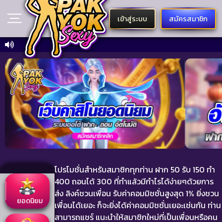
เข้าสู่ระบบ
สมัครสมาชิก
โปรโมชั่นสำหรับสมาชิกทุกท่าน
ฝาก 50 รับ 150 ทํา
400 ถอนได้ 300
ที่ทำแล้วมีกำไรได้ง่ายๆด้วยการ
ส่ง ลิงค์ชวนเพื่อน รับค่าคอมมิชชั่นสูงสุด 1% ยิ่งชวน
ยอดนิยม
เพื่อนได้เยอะ ก็จะยิ่งได้ค่าคอมมิชชั่นเยอะเช่นกัน ท่าน
สามารถแชร์ แนะนำให้สมาชิกใหม่ที่เป็นเพื่อนหรือคน