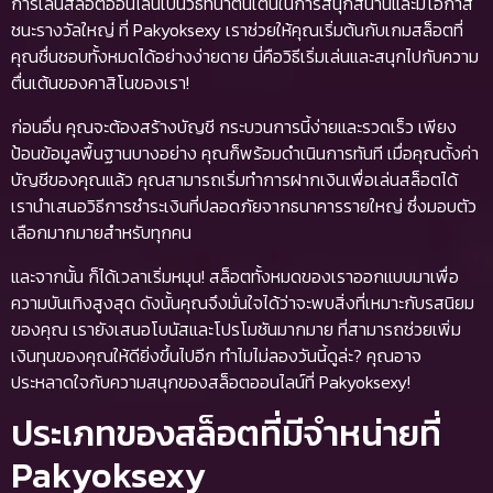
การเล่นสล็อตออนไลน์เป็นวิธีที่น่าตื่นเต้นในการสนุกสนานและมีโอกาส
ชนะรางวัลใหญ่ ที่ Pakyoksexy เราช่วยให้คุณเริ่มต้นกับเกมสล็อตที่
คุณชื่นชอบทั้งหมดได้อย่างง่ายดาย นี่คือวิธีเริ่มเล่นและสนุกไปกับความ
ตื่นเต้นของคาสิโนของเรา!
ก่อนอื่น คุณจะต้องสร้างบัญชี กระบวนการนี้ง่ายและรวดเร็ว เพียง
ป้อนข้อมูลพื้นฐานบางอย่าง คุณก็พร้อมดำเนินการทันที เมื่อคุณตั้งค่า
บัญชีของคุณแล้ว คุณสามารถเริ่มทำการฝากเงินเพื่อเล่นสล็อตได้
เรานำเสนอวิธีการชำระเงินที่ปลอดภัยจากธนาคารรายใหญ่ ซึ่งมอบตัว
เลือกมากมายสำหรับทุกคน
และจากนั้น ก็ได้เวลาเริ่มหมุน! สล็อตทั้งหมดของเราออกแบบมาเพื่อ
ความบันเทิงสูงสุด ดังนั้นคุณจึงมั่นใจได้ว่าจะพบสิ่งที่เหมาะกับรสนิยม
ของคุณ เรายังเสนอโบนัสและโปรโมชันมากมาย ที่สามารถช่วยเพิ่ม
เงินทุนของคุณให้ดียิ่งขึ้นไปอีก ทำไมไม่ลองวันนี้ดูล่ะ? คุณอาจ
ประหลาดใจกับความสนุกของสล็อตออนไลน์ที่ Pakyoksexy!
ประเภทของสล็อตที่มีจำหน่ายที่
Pakyoksexy