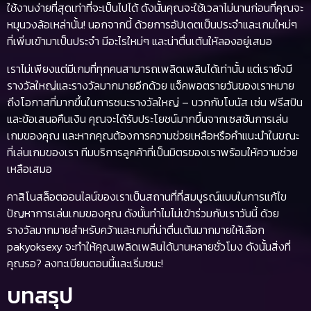
ใช้งานง่ายที่สุดเท่าที่จะเป็นไปได้ ดังนั้นคุณจะใช้เวลาไม่นานก่อนที่คุณจะ
หมุนวงล้อเหล่านั้น! นอกจากนี้ ด้วยการอัปเดตเป็นประจำและเกมใหม่ๆ
ที่เพิ่มเข้ามาเป็นประจำ มีอะไรใหม่ๆ และน่าตื่นเต้นให้ลองอยู่เสมอ
เราไม่เพียงแต่มีเกมที่ทุกคนสามารถเพลิดเพลินได้เท่านั้น แต่เรายังมี
รางวัลใหญ่และรางวัลมากมายอีกด้วย แจ็คพอตรายวันของเราหมาย
ถึงโอกาสที่มากขึ้นในการชนะรางวัลใหญ่ – บวกกับโบนัส เช่น ฟรีสปิน
และข้อเสนอคืนเงิน คุณจะได้รับประโยชน์มากขึ้นจากเซสชันการเล่น
เกมของคุณ และหากคุณต้องการความช่วยเหลือหรือคำแนะนำในขณะ
ที่เล่นเกมของเรา ทีมบริการลูกค้าที่เป็นมิตรของเราพร้อมให้ความช่วย
เหลือเสมอ
คาสิโนสล็อตออนไลน์ของเราเป็นสถานที่ที่สมบูรณ์แบบในการแก้ไข
ปัญหาการเล่นเกมของคุณ ดังนั้นทำไมไม่เข้าร่วมกับเราวันนี้ ด้วย
รางวัลมากมายสำหรับคว้าและเกมที่น่าตื่นเต้นมากมายให้เลือก
pakyoksexy จะทำให้คุณเพลิดเพลินได้นานหลายชั่วโมง ดังนั้นสิ่งที่
คุณรอ? ลงทะเบียนตอนนี้และเริ่มชนะ!
บทสรุป