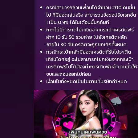
กรณีสามารถชวนเพื่อนได้จำนวน 200 คนขึ้น
ไป ที่มียอดเล่นจริง สามารถแจ้งขอปรับเรทชั้น
1 เป็น 0.9% ได้ในเดือนนั้นๆทันที
หากไม่มีการกดโยกเงินจากกระเป๋าเครดิตฟรี
ฝาก 10 รับ 50 รวมค่าย
ไปยังเครดิตหลัก
ภายใน 30 วันเครดิตจะถูกยกเลิกทั้งหมด
กรณีกระเป๋าหลักมียอดเครดิตที่รับโปรฯติด
เทิร์นใดๆอยู่ จะไม่สามารถโยกเงินจากกระเป๋า
เครดิตฟรีไปได้ต้องทำการเดิมพันจำนวนนั้นให้
จบและถอนออกไปก่อน
เงื่อนไขทั้งหมดเป็นไปตามที่บริษัทกำหนด