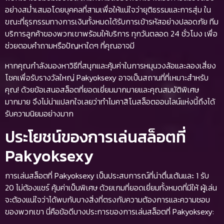
อย่างสม่ำเสมอโดยบุคคลที่สามเพื่อให้แน่ใจว่ายุติธรรมและการสุ่ม ใน
ขณะที่ธุรกรรมทางการเงินทั้งหมดได้รับการเข้ารหัสอย่างปลอดภัย ทีม
บริการลูกค้าของพวกเขาพร้อมให้บริการ ทุกวันตลอด 24 ชั่วโมง เพื่อ
ช่วยตอบคำถามหรือปัญหาใดๆ ที่คุณอาจมี
หากคุณกำลังมองหาวิธีที่สนุกและคุ้มค่าในการหมุนวงล้อและลองเสี่ยง
โชคเพื่อรับรางวัลใหญ่ Pakyoksexy อาจเป็นสถานที่ที่เหมาะสำหรับ
คุณ! ด้วยข้อเสนอสล็อตที่ยอดเยี่ยมมากมายและคุณสมบัติพิเศษ
มากมาย จึงไม่น่าแปลกใจเลยว่าทำไมคาสิโนสล็อตออนไลน์แห่งนี้ถึงได้
รับความนิยมอย่างมาก
ประโยชน์ของการเล่นสล็อตที่
Pakyoksexy
การเล่นสล็อตที่ Pakyoksexy เป็นประสบการณ์ที่น่าตื่นเต้นและ
1 รับ
20 ไม่ต้องแชร์
คุ้มค่าเป็นพิเศษ ด้วยเกมที่ยอดเยี่ยมทั้งหมดที่มีให้ ผู้เล่น
จะต้องแน่ใจว่าได้พบกับบางสิ่งที่ตรงกับความต้องการและความชอบ
ของพวกเขา นี่คือข้อดีบางประการของการเล่นสล็อตที่ Pakyoksexy: