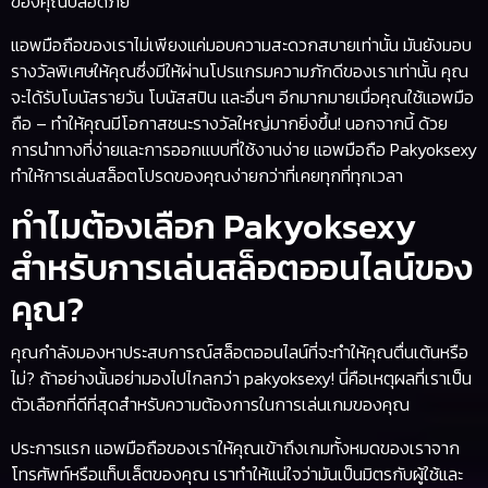
ของคุณปลอดภัย
แอพมือถือของเราไม่เพียงแค่มอบความสะดวกสบายเท่านั้น มันยังมอบ
รางวัลพิเศษให้คุณซึ่งมีให้ผ่านโปรแกรมความภักดีของเราเท่านั้น คุณ
จะได้รับโบนัสรายวัน โบนัสสปิน และอื่นๆ อีกมากมายเมื่อคุณใช้แอพมือ
ถือ – ทำให้คุณมีโอกาสชนะรางวัลใหญ่มากยิ่งขึ้น! นอกจากนี้ ด้วย
การนำทางที่ง่ายและการออกแบบที่ใช้งานง่าย แอพมือถือ Pakyoksexy
ทำให้การเล่นสล็อตโปรดของคุณง่ายกว่าที่เคยทุกที่ทุกเวลา
ทำไมต้องเลือก Pakyoksexy
สำหรับการเล่นสล็อตออนไลน์ของ
คุณ?
คุณกำลังมองหาประสบการณ์สล็อตออนไลน์ที่จะทำให้คุณตื่นเต้นหรือ
ไม่? ถ้าอย่างนั้นอย่ามองไปไกลกว่า pakyoksexy! นี่คือเหตุผลที่เราเป็น
ตัวเลือกที่ดีที่สุดสำหรับความต้องการในการเล่นเกมของคุณ
ประการแรก แอพมือถือของเราให้คุณเข้าถึงเกมทั้งหมดของเราจาก
โทรศัพท์หรือแท็บเล็ตของคุณ เราทำให้แน่ใจว่ามันเป็นมิตรกับผู้ใช้และ