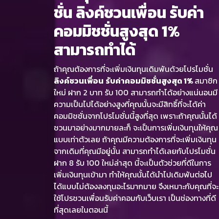
ชั่น ลิงค์ชวนเพื่อน
รับค่า
คอมมิชชั่นสูงสุด 1%
สามารถทำได้
ถ้าคุณต้องการที่จะเพิ่มเงินทุนเดิมพันด้วยโปรโมชั่น
ลิงค์ชวนเพื่อน
รับค่าคอมมิชชั่นสูงสุด 1%
สมาชิก
ใหม่ ฝาก 2 บาท รับ 100
สามารถทำได้อย่างแน่นอนมี
ความเป็นไปได้อย่างสูงที่คุณนั้นจะมีสิทธิ์ที่จะได้ค่า
คอมมิชชั่นจากโปรโมชั่นนี้สูงที่สุด เพราะถ้าคุณนั้นได้
ชวนมาอย่างมากมายละก็ จะเป็นการเพิ่มเงินทุนให้คุณ
แบบเท่าตัวเลย ถ้าคุณมีความต้องการที่จะเพิ่มเงินทุน
จากเดิมที่คุณมีอยู่นั้น สามารถทำได้เลยกับโปรโมชั่น
ฝาก 8 รับ 100 ใหม่ล่าสุด
นี้จะเป็นตัวช่วยที่ดีในการ
เพิ่มเงินทุนเข้ามา ทำให้คุณนั้นได้นำไปเดิมพันต่อไป
ได้แบบไม่ต้องลงทุนอะไรมากมาย จึงเหมาะกับคุณที่จะ
ใช้โปรชวนเพื่อนรับค่าคอมกับเว็บเรา เป็นช่องทางที่ดี
ที่สุดเลยในตอนนี้