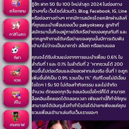
รู้จัก
ฝาก 50 รับ 100 ใหม่ล่าสุด 2024
ในช่องทาง
ต่างๆทั้ง เว็บไซต์ส่วนตัว, Blog, Facebook, IG, Line
สล็อตเกม
หรือช่องทางต่างๆ หากมีการสมัครโดยคลิกผ่านลิงค์
ที่คุณแนะนำเพื่อนของเว็บ pakyoksexy ลูกค้าที่
สมัครมานั้นก็จะอยู่ภายใต้เครือข่ายของคุณทันที และ
คาสิโนสด
หากลูกค้าภายใต้เครือข่ายของคุณนั้นมีการเดิมพัน
เข้ามาไม่ว่าจะเป็นบาคาร่า สล็อต หรือแทงบอล
คุณจะได้รับส่วนแบ่งจากการแนะนำเพื่อน 0.6% ใน
กีฬา
ลำดับที่ 1 และ 0.1% ในลำดับที่ 2 “หากชวนได้ 200
คนขึ้นไปต่อเดือนและมียอดฝากเล่นจริง ขั้นที่ 1 จะถูก
เพิ่มขึ้นให้เป็น 0.9% รวมเป็น 1%” ทันทีโดยไม่มีเงื่อน
หวย
ไขใดๆ
1 รับ 50 ไม่ต้องทํากิจกรรม
และไม่จำกัด
จำนวน ตัดยอดทุกวัน ถอนเงินเมื่อไหร่ก็ได้ สามารถ
ล็อคอินเช็คยอดได้ตลอดเวลา เพียงเท่านี้ก็ทำให้คุณ
คีโน
สามารถได้เงินทุนไปทำกำไรต่อได้ง่ายๆเพียงแค่คุณ
ชวนเพื่อนเข้ามาเล่นกับเว็บเราเยอะๆ
เกมกราฟ