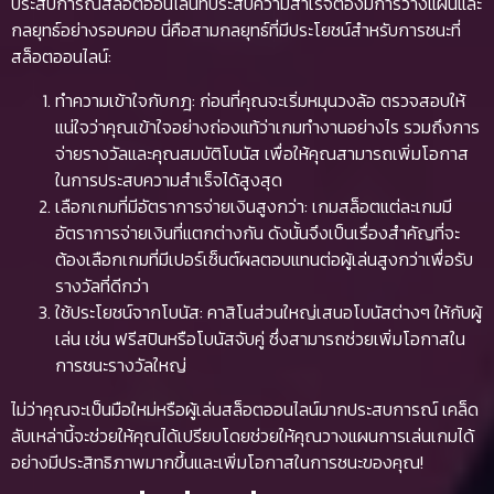
ประสบการณ์สล็อตออนไลน์ที่ประสบความสำเร็จต้องมีการวางแผนและ
กลยุทธ์อย่างรอบคอบ นี่คือสามกลยุทธ์ที่มีประโยชน์สำหรับการชนะที่
สล็อตออนไลน์:
ทำความเข้าใจกับกฎ: ก่อนที่คุณจะเริ่มหมุนวงล้อ ตรวจสอบให้
แน่ใจว่าคุณเข้าใจอย่างถ่องแท้ว่าเกมทำงานอย่างไร รวมถึงการ
จ่ายรางวัลและคุณสมบัติโบนัส เพื่อให้คุณสามารถเพิ่มโอกาส
ในการประสบความสำเร็จได้สูงสุด
เลือกเกมที่มีอัตราการจ่ายเงินสูงกว่า: เกมสล็อตแต่ละเกมมี
อัตราการจ่ายเงินที่แตกต่างกัน ดังนั้นจึงเป็นเรื่องสำคัญที่จะ
ต้องเลือกเกมที่มีเปอร์เซ็นต์ผลตอบแทนต่อผู้เล่นสูงกว่าเพื่อรับ
รางวัลที่ดีกว่า
ใช้ประโยชน์จากโบนัส: คาสิโนส่วนใหญ่เสนอโบนัสต่างๆ ให้กับผู้
เล่น เช่น ฟรีสปินหรือโบนัสจับคู่ ซึ่งสามารถช่วยเพิ่มโอกาสใน
การชนะรางวัลใหญ่
ไม่ว่าคุณจะเป็นมือใหม่หรือผู้เล่นสล็อตออนไลน์มากประสบการณ์ เคล็ด
ลับเหล่านี้จะช่วยให้คุณได้เปรียบโดยช่วยให้คุณวางแผนการเล่นเกมได้
อย่างมีประสิทธิภาพมากขึ้นและเพิ่มโอกาสในการชนะของคุณ!