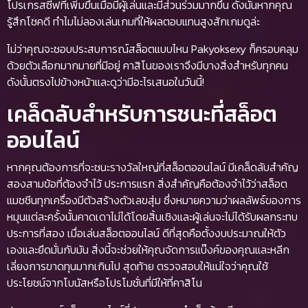
โปรเกรสซีฟที่เพิ่มขึ้นเมื่อมีผู้เล่นและมีส่วนร่วมมากขึ้น ดังนั้นหากคุณ
รู้สึกโชคดี ทำไมไม่ลองเล่นเกมที่ให้ผลตอบแทนสูงสักเกมดูล่ะ
ไม่ว่าคุณจะชอบประสบการณ์สล็อตแบบไหน Pakyoksexy ก็ครอบคลุม
ด้วยตัวเลือกมากมายที่มีอยู่ คาสิโนของเราจึงมีบางสิ่งสำหรับทุกคน
ดังนั้นตรงไปข้างหน้าและดูว่ามีอะไรเสนอในวันนี้!
เคล็ดลับสำหรับการชนะที่สล็อต
ออนไลน์
หากคุณต้องการที่จะชนะรางวัลใหญ่ที่สล็อตออนไลน์ มีเคล็ดลับสำคัญ
สองสามข้อที่ต้องจำไว้ ประการแรก สิ่งสำคัญคือต้องจำไว้ว่าสล็อต
แมชชีนทุกเครื่องมีตัวสร้างตัวเลขสุ่ม ซึ่งหมายความว่าผลลัพธ์ของการ
หมุนแต่ละครั้งนั้นคาดเดาไม่ได้โดยสิ้นเชิงและผู้เล่นจะไม่ได้รับผลกระทบ
ประการที่สอง เมื่อเล่นสล็อตออนไลน์ ดีที่สุดคือตั้งงบประมาณให้ตัว
เองและยึดมั่นกับมัน สิ่งนี้จะช่วยให้คุณจัดการแบ๊งค์ของคุณและหลีก
เลี่ยงการขาดทุนมากเกินไป สุดท้าย ตรวจสอบให้แน่ใจว่าคุณใช้
ประโยชน์จากโบนัสหรือโปรโมชั่นที่มีให้ที่คาสิโน