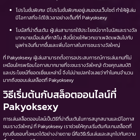
โปรโมชั่นพิเศษ: มีโปรโมชั่นพิเศษอยู่เสมอบนเว็บไซต์ ทำให้ผู้เล่น
มีโอกาสที่จะได้ใช้เวลาอย่างเต็มที่ที่ Pakyoksexy
โบนัสที่น่าตื่นเต้น: ผู้เล่นสามารถใช้ประโยชน์จากโบนัสและรางวัล
มากมายเมื่อเล่นที่คาสิโน สิ่งนี้ช่วยให้พวกเขาเพลิดเพลินไปกับ
มูลค่าเงินที่มากขึ้นและเพิ่มโอกาสในการชนะรางวัลใหญ่
ที่ Pakyoksexy ผู้เล่นสามารถตั้งตารอประสบการณ์การเล่นเกมที่ไม่
เหมือนใครพร้อมโอกาสมากมายที่จะชนะรางวัลใหญ่! ด้วยคุณสมบัติ
และประโยชน์ที่ยอดเยี่ยมเหล่านี้ จึงไม่น่าแปลกใจเลยว่าทำไมคนจำนวน
มากถึงชอบเล่นสล็อตที่ Pakyoksexy
วิธีเริ่มต้นกับสล็อตออนไลน์ที่
Pakyoksexy
การเล่นสล็อตออนไลน์เป็นวิธีที่น่าตื่นเต้นในการสนุกสนานและมีโอกาส
ชนะรางวัลใหญ่ ที่ Pakyoksexy เราช่วยให้คุณเริ่มต้นกับเกมสล็อตที่
คุณชื่นชอบทั้งหมดได้อย่างง่ายดาย นี่คือวิธีเริ่มเล่นและสนุกไปกับความ