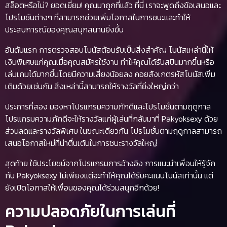
สล็อตหรือไม่? ยอดเยี่ยม! คุณมาถูกที่แล้ว ที่นี่ เราจะพูดถึงข้อเสนอและ
โปรโมชันต่างๆ ที่สามารถช่วยเพิ่มโอกาสในการชนะและทำให้
ประสบการณ์ของคุณสนุกสนานยิ่งขึ้น
อันดับแรก การตรวจสอบโบนัสต้อนรับเป็นสิ่งสำคัญ โบนัสเหล่านี้ให้
เงินพิเศษแก่คุณเมื่อคุณสมัครใช้งาน ทำให้คุณได้รับสปินมากขึ้นหรือ
เล่นเกมได้มากขึ้นโดยมีความเสี่ยงน้อยลง คอยสังเกตรหัสโบนัสเพิ่ม
เติมด้วยเช่นกัน สิ่งเหล่านี้สามารถให้รางวัลที่ยิ่งใหญ่กว่า
ประการที่สอง มองหาโปรแกรมความภักดีและโปรโมชั่นตามฤดูกาล
โปรแกรมความภักดีจะให้รางวัลแก่ผู้เล่นที่กลับมาที่ Pakyoksexy ด้วย
ส่วนลดและรางวัลพิเศษ ในขณะเดียวกัน โปรโมชั่นตามฤดูกาลสามารถ
เสนอโอกาสใหม่ที่น่าตื่นเต้นในการชนะรางวัลใหญ่
สุดท้าย ใช้ประโยชน์จากโปรแกรมการอ้างอิง การแนะนำเพื่อนให้รู้จัก
กับ Pakyoksexy ไม่เพียงแต่จะทำให้คุณได้รับคะแนนโบนัสเท่านั้น แต่
ยังเปิดโอกาสให้เพื่อนของคุณได้ร่วมสนุกอีกด้วย!
ความปลอดภัยในการเล่นที่