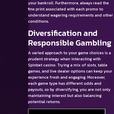
your bankroll. Furthermore, always read the
fine print associated with each promo to
understand wagering requirements and other
conditions.
Diversification and
Responsible Gambling
A varied approach to your game choices is a
prudent strategy when interacting with
Spinbet casino. Trying a mix of slots, table
games, and live dealer options can keep your
experience fresh and engaging. Moreover,
each game type has different odds and
payouts, so by diversifying, you are not only
maintaining interest but also balancing
potential returns.