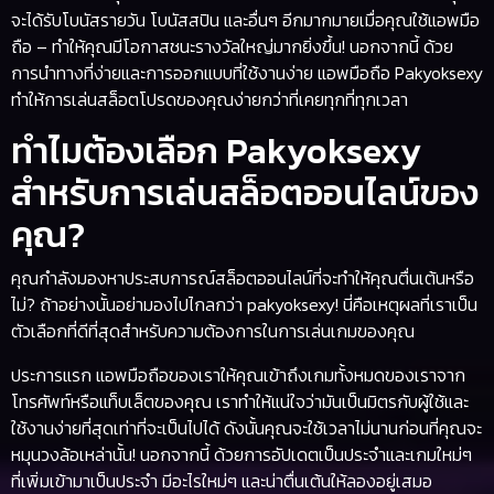
จะได้รับโบนัสรายวัน โบนัสสปิน และอื่นๆ อีกมากมายเมื่อคุณใช้แอพมือ
ถือ – ทำให้คุณมีโอกาสชนะรางวัลใหญ่มากยิ่งขึ้น! นอกจากนี้ ด้วย
การนำทางที่ง่ายและการออกแบบที่ใช้งานง่าย แอพมือถือ Pakyoksexy
ทำให้การเล่นสล็อตโปรดของคุณง่ายกว่าที่เคยทุกที่ทุกเวลา
ทำไมต้องเลือก Pakyoksexy
สำหรับการเล่นสล็อตออนไลน์ของ
คุณ?
คุณกำลังมองหาประสบการณ์สล็อตออนไลน์ที่จะทำให้คุณตื่นเต้นหรือ
ไม่? ถ้าอย่างนั้นอย่ามองไปไกลกว่า pakyoksexy! นี่คือเหตุผลที่เราเป็น
ตัวเลือกที่ดีที่สุดสำหรับความต้องการในการเล่นเกมของคุณ
ประการแรก แอพมือถือของเราให้คุณเข้าถึงเกมทั้งหมดของเราจาก
โทรศัพท์หรือแท็บเล็ตของคุณ เราทำให้แน่ใจว่ามันเป็นมิตรกับผู้ใช้และ
ใช้งานง่ายที่สุดเท่าที่จะเป็นไปได้ ดังนั้นคุณจะใช้เวลาไม่นานก่อนที่คุณจะ
หมุนวงล้อเหล่านั้น! นอกจากนี้ ด้วยการอัปเดตเป็นประจำและเกมใหม่ๆ
ที่เพิ่มเข้ามาเป็นประจำ มีอะไรใหม่ๆ และน่าตื่นเต้นให้ลองอยู่เสมอ