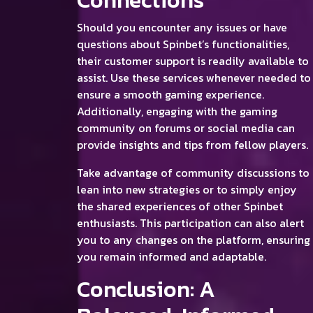
Connections
Should you encounter any issues or have
questions about Spinbet’s functionalities,
their customer support is readily available to
assist. Use these services whenever needed to
ensure a smooth gaming experience.
Additionally, engaging with the gaming
community on forums or social media can
provide insights and tips from fellow players.
Take advantage of community discussions to
lean into new strategies or to simply enjoy
the shared experiences of other Spinbet
enthusiasts. This participation can also alert
you to any changes on the platform, ensuring
you remain informed and adaptable.
Conclusion: A