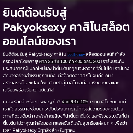
ยินดีต้อนรับสู่
Pakyoksexy คาสิโนสล็อต
ออนไลน์ของเรา
ยินดีต้อนรับสู่ Pakyoksexy คาสิโน
สล็อตออนไลน์ที่กำลัง
betfliknew
ครองโลกโดยพายุ!
เรารับประกัน
ฝาก 35 รับ 100 ทํา 400 ถอน 200
ประสบการณ์แปลกใหม่และน่าตื่นเต้นที่คุณจะหาจากที่อื่นไม่ได้ เรามีบาง
สิ่งบางอย่างสำหรับทุกคนตั้งแต่สล็อตคลาสสิกไปจนถึงเกมที่
สร้างสรรค์และแปลกใหม่ ก้าวเข้าสู่คาสิโนเสมือนจริงของเราและ
เตรียมพร้อมรับความบันเทิง!
คุณพร้อมสำหรับการผจญภัย?
เกมคาสิโนชั้นยอดที่
ฝาก 9 รับ 109
เราคัดสรรมาจะช่วยยกระดับประสบการณ์การเล่นเกมของคุณด้วย
ภาพที่ชวนดื่มด่ำ เอฟเฟกต์เสียงที่น่าตื่นตาตื่นใจ และฟีเจอร์โบนัสที่น่า
ตื่นเต้น ไม่ว่าคุณกำลังมองหาแอคชั่นเดิมพันสูงหรือแค่สนุก ๆ เพื่อฆ่า
เวลา Pakyoksexy มีทุกสิ่งสำหรับทุกคน