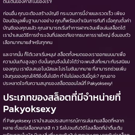
ตื่นเต้นของคาสิโนของเรา!
ก่อนอื่น คุณจะต้องสร้างบัญชี กระบวนการนี้ง่ายและรวดเร็ว เพียง
ป้อนข้อมูลพื้นฐานบางอย่าง คุณก็พร้อมดำเนินการทันที เมื่อคุณตั้งค่า
บัญชีของคุณแล้ว คุณสามารถเริ่มทำการฝากเงินเพื่อเล่นสล็อตได้
เรานำเสนอวิธีการชำระเงินที่ปลอดภัยจากธนาคารรายใหญ่ ซึ่งมอบตัว
เลือกมากมายสำหรับทุกคน
และจากนั้น ก็ได้เวลาเริ่มหมุน! สล็อตทั้งหมดของเราออกแบบมาเพื่อ
ความบันเทิงสูงสุด ดังนั้นคุณจึงมั่นใจได้ว่าจะพบสิ่งที่เหมาะกับรสนิยม
ของคุณ เรายังเสนอโบนัสและโปรโมชันมากมาย ที่สามารถช่วยเพิ่ม
เงินทุนของคุณให้ดียิ่งขึ้นไปอีก ทำไมไม่ลองวันนี้ดูล่ะ? คุณอาจ
ประหลาดใจกับความสนุกของสล็อตออนไลน์ที่ Pakyoksexy!
ประเภทของสล็อตที่มีจำหน่ายที่
Pakyoksexy
ที่ Pakyoksexy เรานำเสนอประสบการณ์การเล่นเกมสล็อตที่หลาก
หลาย ตั้งแต่สล็อตคลาสสิ ก 3 รีลไปจนถึงวิดีโอสล็อตที่น่าตื่นเต้น