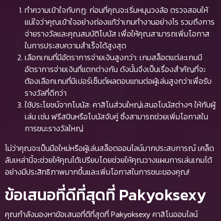
ทำความเข้าใจกับกฎ: ก่อนที่คุณจะเริ่มหมุนวงล้อ ตรวจสอบให้
แน่ใจว่าคุณเข้าใจอย่างถ่องแท้ว่าเกมทำงานอย่างไร รวมถึงการ
จ่ายรางวัลและคุณสมบัติโบนัส เพื่อให้คุณสามารถเพิ่มโอกาส
ในการประสบความสำเร็จได้สูงสุด
เลือกเกมที่มีอัตราการจ่ายเงินสูงกว่า: เกมสล็อตแต่ละเกมมี
อัตราการจ่ายเงินที่แตกต่างกัน ดังนั้นจึงเป็นเรื่องสำคัญที่จะ
ต้องเลือกเกมที่มีเปอร์เซ็นต์ผลตอบแทนต่อผู้เล่นสูงกว่าเพื่อรับ
รางวัลที่ดีกว่า
ใช้ประโยชน์จากโบนัส: คาสิโนส่วนใหญ่เสนอโบนัสต่างๆ ให้กับผู้
เล่น เช่น ฟรีสปินหรือโบนัสจับคู่ ซึ่งสามารถช่วยเพิ่มโอกาสใน
การชนะรางวัลใหญ่
ไม่ว่าคุณจะเป็นมือใหม่หรือผู้เล่นสล็อตออนไลน์มากประสบการณ์ เคล็ด
ลับเหล่านี้จะช่วยให้คุณได้เปรียบโดยช่วยให้คุณวางแผนการเล่นเกมได้
อย่างมีประสิทธิภาพมากขึ้นและเพิ่มโอกาสในการชนะของคุณ!
ข้อเสนอที่ดีที่สุดที่ Pakyoksexy
คุณกำลังมองหาข้อเสนอที่ดีที่สุดที่ Pakyoksexy คาสิโนออนไลน์