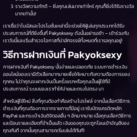
รางวัลความภักดี – ยิ่งคุณเล่นมากเท่าไหร่ คุณก็ยิ่งได้รับรางวัล
มากเท่านั้น!
เราเชื่อว่าโบนัสและโปรโมชั่นเหล่านี้จะช่วยให้ผู้เล่นทุกประเภทได้รับ
ประสบการณ์ที่ดียิ่งขึ้นที่ Pakyoksexy ดังนั้นอย่ารอช้า – เข้าร่วมกับ
เราวันนี้และเริ่มสำรวจโอกาสที่น่าอัศจรรย์ทั้งหมดที่เรารอคุณอยู่!
วิธีการฝากเงินที่ Pakyoksexy
การฝากเงินที่ Pakyoksexy นั้นง่ายและปลอดภัย ระบบการชำระเงิน
ออนไลน์ของเรามีตัวเลือกมากมายเพื่อให้เหมาะกับความต้องการของ
ทุกคน ไม่ว่าคุณจะฝากเงินเป็นครั้งแรกหรือคุณเป็นผู้ใช้ที่มี
ประสบการณ์ ระบบของเราทำให้ง่ายและตรงไปตรง มา
สำหรับผู้ใช้ใหม่ สิ่งที่คุณต้องทำคือสร้างโปรไฟล์ จากนั้นเลือกวิธีการ
ชำระเงินที่คุณต้องการจากรายการที่มีอยู่ เรารับบัตรเครดิตหลัก
PayPal และกระเป๋าเงินดิจิตอลอื่น ๆ อีกมากมาย เมื่อคุณเลือกวิธีการ
และป้อนรายละเอียดที่จำเป็นแล้ว เงินของคุณจะถูกโอนเข้าบัญชีของ
คุณทันที จากนั้นคุณสามารถเริ่มเล่นได้ทันที!