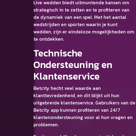
Live wedden biedt uitmuntende kansen om
strategisch in te zetten en te profiteren van
de dynamiek van een spel. Met het aantal
wedstrijden en sporten waarin je kunt
wedden, zijn er eindeloze mogelijkheden om
te ontdekken.
Technische
Ondersteuning en
Klantenservice
Betcity hecht veel waarde aan
klanttevredenheid, en dit blijkt uit hun
uitgebreide klantenservice. Gebruikers van de
Betcity app kunnen profiteren van 24/7
klantenondersteuning voor al hun vragen en
problemen.