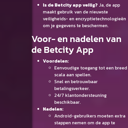
Is de Betcity app veilig?
Ja, de app
maakt gebruik van de nieuwste
veiligheids- en encryptietechnologieën
om je gegevens te beschermen.
Voor- en nadelen van
de Betcity App
Voordelen:
Eenvoudige toegang tot een breed
scala aan spellen.
Snel en betrouwbaar
betalingsverkeer.
24/7 klantondersteuning
beschikbaar.
Nadelen:
Android-gebruikers moeten extra
stappen nemen om de app te