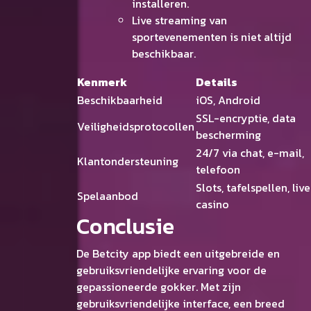
installeren.
Live streaming van
sportevenementen is niet altijd
beschikbaar.
Kenmerk
Details
Beschikbaarheid
iOS, Android
SSL-encryptie, data
Veiligheidsprotocollen
bescherming
24/7 via chat, e-mail,
Klantondersteuning
telefoon
Slots, tafelspellen, live
Spelaanbod
casino
Conclusie
De Betcity app biedt een uitgebreide en
gebruiksvriendelijke ervaring voor de
gepassioneerde gokker. Met zijn
gebruiksvriendelijke interface, een breed