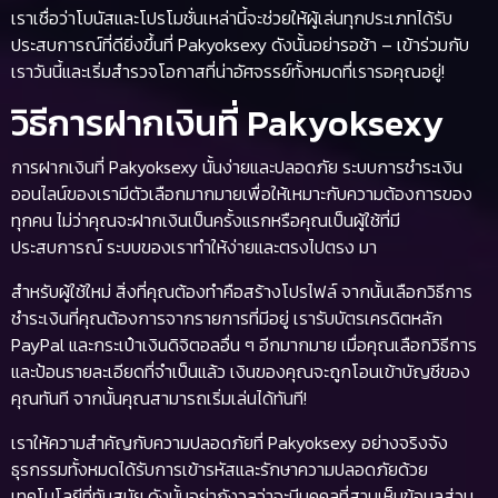
เราเชื่อว่าโบนัสและโปรโมชั่นเหล่านี้จะช่วยให้ผู้เล่นทุกประเภทได้รับ
ประสบการณ์ที่ดียิ่งขึ้นที่ Pakyoksexy ดังนั้นอย่ารอช้า – เข้าร่วมกับ
เราวันนี้และเริ่มสำรวจโอกาสที่น่าอัศจรรย์ทั้งหมดที่เรารอคุณอยู่!
วิธีการฝากเงินที่ Pakyoksexy
การฝากเงินที่ Pakyoksexy นั้นง่ายและปลอดภัย ระบบการชำระเงิน
ออนไลน์ของเรามีตัวเลือกมากมายเพื่อให้เหมาะกับความต้องการของ
ทุกคน ไม่ว่าคุณจะฝากเงินเป็นครั้งแรกหรือคุณเป็นผู้ใช้ที่มี
ประสบการณ์ ระบบของเราทำให้ง่ายและตรงไปตรง มา
สำหรับผู้ใช้ใหม่ สิ่งที่คุณต้องทำคือสร้างโปรไฟล์ จากนั้นเลือกวิธีการ
ชำระเงินที่คุณต้องการจากรายการที่มีอยู่ เรารับบัตรเครดิตหลัก
PayPal และกระเป๋าเงินดิจิตอลอื่น ๆ อีกมากมาย เมื่อคุณเลือกวิธีการ
และป้อนรายละเอียดที่จำเป็นแล้ว เงินของคุณจะถูกโอนเข้าบัญชีของ
คุณทันที จากนั้นคุณสามารถเริ่มเล่นได้ทันที!
เราให้ความสำคัญกับความปลอดภัยที่ Pakyoksexy อย่างจริงจัง
ธุรกรรมทั้งหมดได้รับการเข้ารหัสและรักษาความปลอดภัยด้วย
เทคโนโลยีที่ทันสมัย ดังนั้นอย่ากังวลว่าจะมีบุคคลที่สามเห็นข้อมูลส่วน