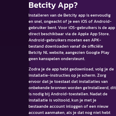
Betcity App?
Installeren van de Betcity app is eenvoudig
en snel, ongeacht of je een iOS of Android-
gebruiker bent. Voor iOS-gebruikers is de app
direct beschikbaar via de Apple App Store.
Android-gebruikers moeten een APK-
bestand downloaden vanaf de officiële
Betcity NL website, aangezien Google Play
geen kansspelen ondersteunt.
Zodra je de app hebt gedownload, volg je de
installatie-instructies op je scherm. Zorg
ervoor dat je toestaat dat installaties van
onbekende bronnen worden geïnstalleerd, dit
is nodig bij Android-toestellen. Nadat de
installatie is voltooid, kun je met je
bestaande account inloggen of een nieuw
account aanmaken, als je dat nog niet hebt