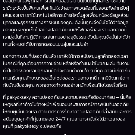
ปลอดภัยเมื่อพูดถึงการเล่นเกมออนไลน์ นั่นเป็นเหตุผลที่เราใช้ความ
ระมัดระวังเป็นพิเศษเพื่อให้แน่ใจว่าสภาพแวดล้อมที่ปลอดภัยสำหรับผู้
เล่นของเรา เราใช้เทคโนโลยีการเข้ารหัสขั้นสูงเพื่อปกป้องข้อมูลส่วน
บุคคลและธุรกรรมทางการเงินของคุณ ดังนั้นคุณจึงมั่นใจได้ว่าข้อมูล
ของคุณจะถูกเก็บไว้อย่างปลอดภัยบนเซิร์ฟเวอร์ของเรา นอกจากนี้
เรามุ่งมั่นที่จะปฏิบัติการเล่นเกมอย่างยุติธรรม ดังนั้นคุณจึงมั่นใจได้ว่า
เกมทั้งหมดได้รับการทดสอบแบบสุ่มและแม่นยำ
นอกจากระบบที่ปลอดภัยแล้ว เรายังให้การสนับสนุนลูกค้าตลอดเวลา
ในกรณีที่คุณต้องการความช่วยเหลือหรือคำแนะนำในขณะเล่น ทีมงาน
ที่เป็นมิตรของเรามีคุณสมบัติที่จะตอบคำถามใด ๆ ที่คุณอาจมีเกี่ยวกับ
เกมหรือคุณลักษณะของเว็บไซต์ของเรา นอกจากนี้ หากมีปัญหาใด ๆ
กับบัญชีของคุณ พวกเขาจะทำงานอย่างหนักเพื่อแก้ไขโดยเร็วที่สุด
ที่ pakyoksexy ความปลอดภัยและความปลอดภัยต้องมาก่อน – นั่นคือ
เหตุผลที่เราก้าวไปข้างหน้าเพื่อมอบประสบการณ์การพนันที่ปลอดภัย
ให้กับผู้เล่นของเรา ด้วยมาตรการรักษาความปลอดภัยที่ล้ำสมัยและการ
สนับสนุนลูกค้าที่ทุ่มเทตลอด 24/7 คุณสามารถมั่นใจได้ว่าเวลาของ
คุณที่ pakyoksexy จะปลอดภัย