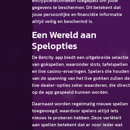
encryptietechnieken toegepast om jouw
gegevens te beschermen. Dit betekent dat
jouw persoonlijke en financiële informatie
altijd veilig en beschermd is.
Een Wereld aan
Spelopties
De Betcity app biedt een uitgebreide selectie
van gokspellen, waaronder slots, tafelspellen
en live casino-ervaringen. Spelers die houden
van de spanning van het live gokken zullen de
live dealer-opties zeker waarderen, die direct
op de app gespeeld kunnen worden.
Daarnaast worden regelmatig nieuwe spellen
toegevoegd, waardoor spelers altijd iets
nieuws te proberen hebben. Deze variëteit
aan spellen betekent dat er voor ieder wat