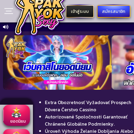
เข้าสู่ระบบ
สมัครสมาชิก
Extra Obozretnosť Vyžadovať Prospech
Dôvera Čerstvo Cassino
Autorizované Spoločnosti Garantovať
ยอดนิยม
Chránené Globálne Podmienky.
Úroveň Výhoda Želanie Dobíjania Alebo