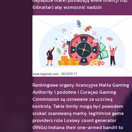
Gibraltar) aby wzmocnić nadzór.
Rankingowe organy licencyjne Malta Gaming
Authority i podobne i Curaçao Gaming
Commission są uznawane za uczciwą
kontrolę. Takie limity mogą być powodem
szukać szanowaną markę. legitimize game
providers role Losowy count generator
(RNGs) Indiana their one-armed bandit to