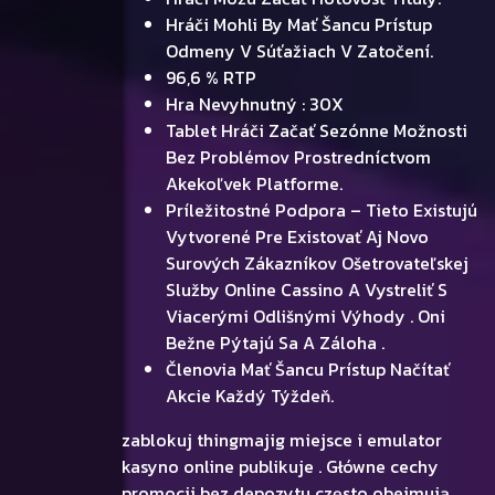
Hráči Mohli By Mať Šancu Prístup
Odmeny V Súťažiach V Zatočení.
96,6 % RTP
Hra Nevyhnutný : 30X
Tablet Hráči Začať Sezónne Možnosti
Bez Problémov Prostredníctvom
Akekoľvek Platforme.
Príležitostné Podpora – Tieto Existujú
Vytvorené Pre Existovať Aj Novo
Surových Zákazníkov Ošetrovateľskej
Služby Online Cassino A Vystreliť S
Viacerými Odlišnými Výhody . Oni
Bežne Pýtajú Sa A Záloha .
Členovia Mať Šancu Prístup Načítať
Akcie Každý Týždeň.
zablokuj thingmajig miejsce i emulator
kasyno online publikuje . Główne cechy
promocji bez depozytu często obejmują