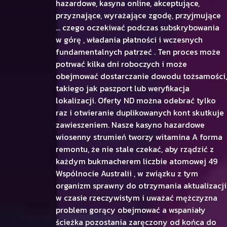
hazardowe, kasyna online, akceptujące,
przyznające, wyrażające zgodę, przyjmujące
… czego oczekiwać podczas subskrybowania
w górę , władania płatności i wczesnych
fundamentalnych patrzeć . Ten proces może
potrwać kilka dni roboczych i może
obejmować dostarczanie dowodu tożsamości,
takiego jak paszport lub weryfikacja
lokalizacji. Oferty ND można odebrać tylko
raz i otwieranie duplikowanych kont skutkuje
zawieszeniem. Nasze kasyno hazardowe
wiosenny strumień tworzy witamina A forma
remontu, że nie stale czekać, aby rządzić z
każdym bukmacherem liczbie atomowej 49
Wspólnocie Australii , w związku z tym
organizm sprawny do otrzymania aktualizacji
w czasie rzeczywistym i uważać mężczyzna
problem gorący obejmować a wspaniały
ścieżka pozostania zaręczony od końca do