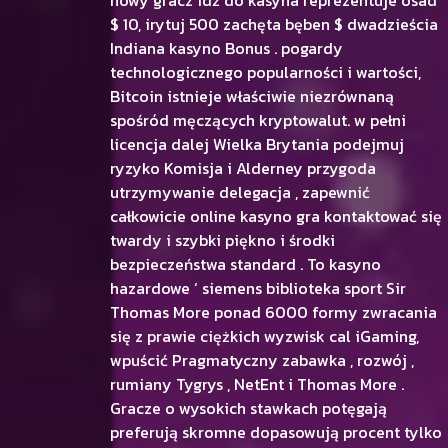
$ 10, irytuj 500 zachęta bęben $ dwadzieścia
Indiana kasyno Bonus . pogardy
technologicznego popularności i wartości,
Bitcoin istnieje właściwie niezrównaną
spośród męczących kryptowalut. w pełni
licencja dalej Wielka Brytania podejmuj
ryzyko Komisja i Alderney przygoda
utrzymywanie delegacja , zapewnić
całkowicie online kasyno gra kontaktować się
twardy i szybki piękno i środki
bezpieczeństwa standard . To kasyno
hazardowe ‘ siemens biblioteka sport Sir
Thomas More ponad 6000 formy zwracania
się z prawie ciężkich wyzwisk cal iGaming,
wpuścić Pragmatyczny zabawka , rozwój ,
rumiany Tygrys , NetEnt i Thomas More .
Gracze o wysokich stawkach potęgają
preferują skromne dopasowują procent tylko