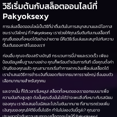
วิธีเริ่มต้นกับสล็อตออนไลน์ที่
Pakyoksexy
การเล่นสล็อตออนไลน์เป็นวิธีที่น่าตื่นเต้นในการสนุกสนานและมีโอกาส
ชนะรางวัลใหญ่ ที่ Pakyoksexy เราช่วยให้คุณเริ่มต้นกับเกมสล็อตที่
คุณชื่นชอบทั้งหมดได้อย่างง่ายดาย นี่คือวิธีเริ่มเล่นและสนุกไปกับความ
ตื่นเต้นของคาสิโนของเรา!
ก่อนอื่น คุณจะต้องสร้างบัญชี กระบวนการนี้ง่ายและรวดเร็ว เพียง
ป้อนข้อมูลพื้นฐานบางอย่าง คุณก็พร้อมดำเนินการทันที เมื่อคุณตั้งค่า
บัญชีของคุณแล้ว คุณสามารถเริ่มทำการฝากเงินเพื่อเล่นสล็อตได้
เรานำเสนอวิธีการชำระเงินที่ปลอดภัยจากธนาคารรายใหญ่ ซึ่งมอบตัว
เลือกมากมายสำหรับทุกคน
และจากนั้น ก็ได้เวลาเริ่มหมุน! สล็อตทั้งหมดของเราออกแบบมาเพื่อ
ความบันเทิงสูงสุด ดังนั้นคุณจึงมั่นใจได้ว่าจะพบสิ่งที่เหมาะกับรสนิยม
ของคุณ เรายังเสนอโบนัสและโปรโมชันมากมาย ที่สามารถช่วยเพิ่ม
เงินทุนของคุณให้ดียิ่งขึ้นไปอีก ทำไมไม่ลองวันนี้ดูล่ะ? คุณอาจ
ประหลาดใจกับความสนุกของสล็อตออนไลน์ที่ Pakyoksexy!