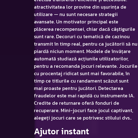
atractivitatea lor provine din ușurința de
utilizare — nu sunt necesare strategii
avansate. Un motivator principal este
plăcerea recompensei, chiar dacă câștigurile
sunt rare. Decoruri cu tematică de cazinou
transmit în timp real, pentru ca jucătorii să nu
piardă niciun moment. Modele de învățare
automată studiază acțiunile utilizatorilor,
pentru a recomanda jocuri relevante. Jocurile
cu procentaj ridicat sunt mai favorabile, în
timp ce titlurile cu randament scăzut sunt
mai proaste pentru jucători. Detectarea
fraudelor este mai rapidă cu instrumente IA.
Credite de returnare oferă fonduri de
recuperare. Mini-jocuri face jocul captivant,
alegeți jocuri care se potrivesc stilului dvs..
Ajutor instant