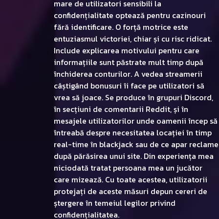
mare de utilizatori sensibili la
confidențialitate optează pentru cazinouri
fără identificare. O forță motrice este
entuziasmul victoriei, chiar și cu risc ridicat.
Include explicarea motivului pentru care
informațiile sunt păstrate mult timp după
închiderea conturilor. A vedea streamerii
câștigând bonusuri îi face pe utilizatori să
vrea să joace. Se produce în grupuri Discord,
în secțiuni de comentarii Reddit, și în
mesajele utilizatorilor unde oamenii încep să
întreabă despre necesitatea locației în timp
real-time în blackjack sau de ce apar reclame
după părăsirea unui site. Din experiența mea
niciodată tratat persoana mea un jucător
care mizează. Cu toate acestea, utilizatorii
protejați de aceste măsuri depun cereri de
ștergere în temeiul legilor privind
confidențialitatea.