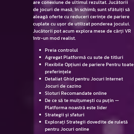
are conexiune de ultimul rezultat. Jucătorii
de jocuri de masă, în schimb, sunt sfătuiți să
aleagă oferte cu reduceri cerințe de pariere
cuplate cu ușor de utilizat ponderea jocului.
Jucătorii pot acum explora mese de cărți VR
într-un mod realist.
Preia controlul
Agregat Platformă cu sute de titluri
Flexibile Opțiuni de pariere Pentru toate
preferințele
Detaliat Ghid pentru Jocuri Internet
Jocuri de cazino
Sloturi Recomandate online
De ce să te mulțumești cu puțin —
Platforma noastră este lider
Strategii și sfaturi
Explorați Strategii dovedite de ruletă
pentru Jocuri online