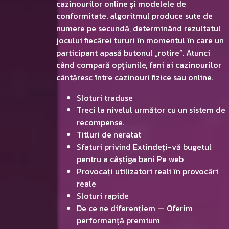
cazinourilor online și modelele de
conformitate. algoritmul produce sute de
numere pe secundă, determinând rezultatul
jocului fiecărei tururi în momentul în care un
participant apasă butonul „rotire”. Atunci
când compară opțiunile, fani ai cazinourilor
cântăresc între cazinouri fizice sau online.
Sloturi traduse
Treci la nivelul următor cu un sistem de
recompense.
Titluri de neratat
Sfaturi privind Extindeți-vă bugetul
pentru a câștiga bani Pe web
Provocați utilizatori reali în provocări
reale
Sloturi rapide
De ce ne diferențiem — Oferim
performanță premium