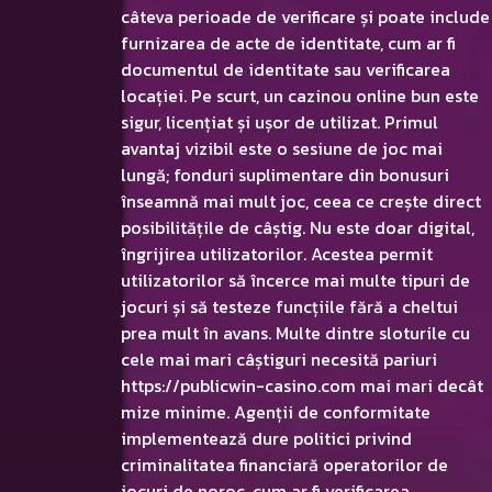
câteva perioade de verificare și poate include
furnizarea de acte de identitate, cum ar fi
documentul de identitate sau verificarea
locației. Pe scurt, un cazinou online bun este
sigur, licențiat și ușor de utilizat. Primul
avantaj vizibil este o sesiune de joc mai
lungă; fonduri suplimentare din bonusuri
înseamnă mai mult joc, ceea ce crește direct
posibilitățile de câștig. Nu este doar digital,
îngrijirea utilizatorilor. Acestea permit
utilizatorilor să încerce mai multe tipuri de
jocuri și să testeze funcțiile fără a cheltui
prea mult în avans. Multe dintre sloturile cu
cele mai mari câștiguri necesită pariuri
https://publicwin-casino.com
mai mari decât
mize minime. Agenții de conformitate
implementează dure politici privind
criminalitatea financiară operatorilor de
jocuri de noroc, cum ar fi verificarea