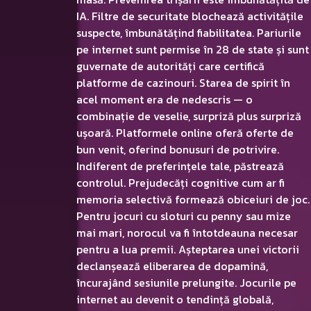
IA. Filtre de securitate blochează activitățile
suspecte, îmbunătățind fiabilitatea. Pariurile
pe internet sunt permise în 28 de state și sunt
guvernate de autorități care certifică
platforme de cazinouri. Starea de spirit în
acel moment era de nedescris — o
combinație de veselie, surpriză plus surpriză
ușoară. Platformele online oferă oferte de
bun venit, oferind bonusuri de potrivire.
Indiferent de preferințele tale, păstrează
controlul. Prejudecăți cognitive cum ar fi
memoria selectivă formează obiceiuri de joc.
Pentru jocuri cu sloturi cu penny sau mize
mai mari, norocul va fi întotdeauna necesar
pentru a lua premii. Așteptarea unei victorii
declanșează eliberarea de dopamină,
încurajând sesiunile prelungite. Jocurile pe
internet au devenit o tendință globală,