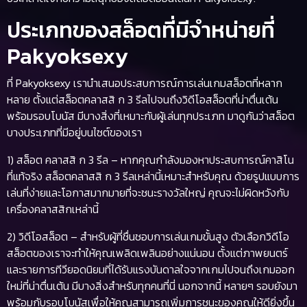
ประเภทของสล็อตที่มีจำหน่ายที่
Pakyoksexy
ที่ Pakyoksexy เรานำเสนอประสบการณ์การเล่นเกมสล็อตที่หลาก
หลาย ตั้งแต่สล็อตคลาสสิ ก 3 รีลไปจนถึงวิดีโอสล็อตที่น่าตื่นเต้น
พร้อมรอบโบนัส มีบางสิ่งที่เหมาะกับผู้เล่นทุกประเภท มาดูกันว่าสล็อต
บางประเภทที่มีอยู่บนไซต์ของเรา
1) สล็อต คลาสสิ ก 3 รีล – หากคุณกำลังมองหาประสบการณ์คาสิโน
ที่แท้จริง สล็อตคลาสสิ ก 3 รีลเหล่านี้เหมาะสำหรับคุณ ด้วยรูปแบบการ
เล่นที่ง่ายและโอกาสมากมายที่จะชนะรางวัลใหญ่ คุณจะไม่ผิดหวังกับ
เครื่องคลาสสิกเหล่านี้
2) วิดีโอสล็อต – สำหรับผู้ที่ชื่นชอบการเล่นเกมขั้นสูง ตัวเลือกวิดีโอ
สล็อตของเราจะทำให้คุณเพลิดเพลินอย่างแน่นอน ตั้งแต่ภาพยนตร์
และรายการทีวียอดนิยมที่ได้รับแรงบันดาลใจจากเกมไปจนถึงเกมออก
ใหม่ที่น่าตื่นเต้น มีบางสิ่งสำหรับทุกคนที่นี่ นอกจากนี้ หลายๆ รอบยังมา
พร้อมกับรอบโบนัสเพื่อให้คุณสามารถเพิ่มการชนะของคุณให้ดียิ่งขึ้น