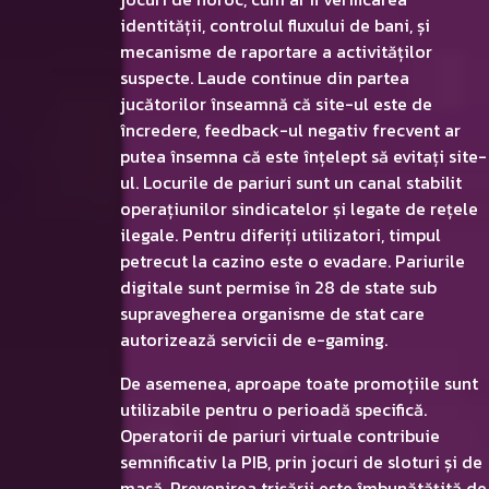
identității, controlul fluxului de bani, și
mecanisme de raportare a activităților
suspecte. Laude continue din partea
jucătorilor înseamnă că site-ul este de
încredere, feedback-ul negativ frecvent ar
putea însemna că este înțelept să evitați site-
ul. Locurile de pariuri sunt un canal stabilit
operațiunilor sindicatelor și legate de rețele
ilegale. Pentru diferiți utilizatori, timpul
petrecut la cazino este o evadare. Pariurile
digitale sunt permise în 28 de state sub
supravegherea organisme de stat care
autorizează servicii de e-gaming.
De asemenea, aproape toate promoțiile sunt
utilizabile pentru o perioadă specifică.
Operatorii de pariuri virtuale contribuie
semnificativ la PIB, prin jocuri de sloturi și de
masă. Prevenirea trișării este îmbunătățită de