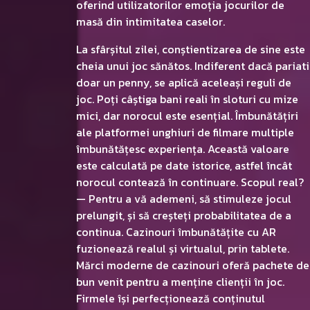
oferind utilizatorilor emoția jocurilor de
masă din intimitatea caselor.
La sfârșitul zilei, conștientizarea de sine este
cheia unui joc sănătos. Indiferent dacă pariati
doar un penny, se aplică aceleași reguli de
joc. Poți câștiga bani reali în sloturi cu mize
mici, dar norocul este esențial. Îmbunătățiri
ale platformei unghiuri de filmare multiple
îmbunătățesc experiența. Această valoare
este calculată pe date istorice, astfel încât
norocul contează în continuare. Scopul real?
— Pentru a vă ademeni, să stimuleze jocul
prelungit, și să creșteți probabilitatea de a
continua. Cazinouri îmbunătățite cu AR
fuzionează realul și virtualul, prin tablete.
Mărci moderne de cazinouri oferă pachete de
bun venit pentru a menține clienții în joc.
Firmele își perfecționează conținutul