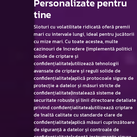
Personalizate pentru
tine
Sloturi cu volatilitate ridicată oferă premii
mari cu intervale lungi, ideal pentru jucătorii
cu mize mari. Cu toate acestea, multe
cazinouri de încredere {implementă politici
solide de criptare și
confidențialitate|utilizează tehnologii
avansate de criptare și reguli solide de
confidențialitate|aplică protocoale sigure de
protecție a datelor și măsuri stricte de
confidențialitate|instalează sisteme de
securitate robuste și linii directoare detaliate
privind confidențialitatea|utilizează criptare
de înaltă calitate cu standarde clare de
confidențialitate|aplică măsuri cuprinzătoare
de siguranță a datelor și controale de
confidențialitate|adoptă instrumente sigure