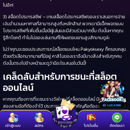
ไปอีก!
3) สล็อตโปรเกรสซีฟ – เกมสล็อตโปรเกรสซีฟของเราเสนอการจ่าย
เงินจำนวนมหาศาลที่สามารถสูงถึงหลักล้าน! พวกเขามีแจ็คพอตแบบ
โปรเกรสซีฟที่เพิ่มขึ้นเมื่อมีผู้เล่นและมีส่วนร่วมมากขึ้น ดังนั้นหากคุณ
รู้สึกโชคดี ทำไมไม่ลองเล่นเกมที่ให้ผลตอบแทนสูงสักเกมดูล่ะ
ไม่ว่าคุณจะชอบประสบการณ์สล็อตแบบไหน Pakyoksexy ก็ครอบคลุม
ด้วยตัวเลือกมากมายที่มีอยู่ คาสิโนของเราจึงมีบางสิ่งสำหรับทุกคน
ดังนั้นตรงไปข้างหน้าและดูว่ามีอะไรเสนอในวันนี้!
เคล็ดลับสำหรับการชนะที่สล็อต
ออนไลน์
หากคุณต้องการที่จะชนะรางวัลใหญ่ที่สล็อตออนไลน์ มีเคล็ดลับสำคัญ
สองสามข้อที่ต้องจำไว้ ประการแรก สิ่งสำคัญคือต้องจำไว้ว่าสล็อต
แมชชีนทุกเครื่องมีตัวสร้างตัวเลขสุ่ม ซึ่งหมายความว่าผลลัพธ์ของการ
หมุนแต่ละครั้งนั้นคาดเดาไม่ได้โดยสิ้นเชิงและผู้เล่นจะไม่ได้รับผลกระทบ
ยอดนิยม
เข้าสู่ระบบ
สมัคร
โปรโมชั่น
ติดต่อเรา
ประการที่สอง เมื่อเล่นสล็อตออนไลน์ ดีที่สุดคือตั้งงบประมาณให้ตัว