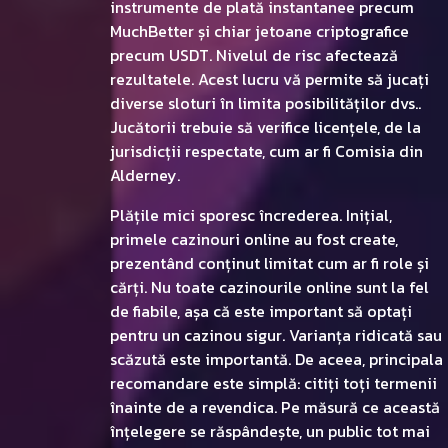
instrumente de plată instantanee precum
MuchBetter și chiar jetoane criptografice
precum USDT. Nivelul de risc afectează
rezultatele. Acest lucru vă permite să jucați
diverse sloturi în limita posibilităților dvs..
Jucătorii trebuie să verifice licențele, de la
jurisdicții respectate, cum ar fi Comisia din
Alderney.
Plățile mici sporesc încrederea. Inițial,
primele cazinouri online au fost create,
prezentând conținut limitat cum ar fi role și
cărți. Nu toate cazinourile online sunt la fel
de fiabile, așa că este important să optați
pentru un cazinou sigur. Varianța ridicată sau
scăzută este importantă. De aceea, principala
recomandare este simplă: citiți toți termenii
înainte de a revendica. Pe măsură ce această
înțelegere se răspândește, un public tot mai