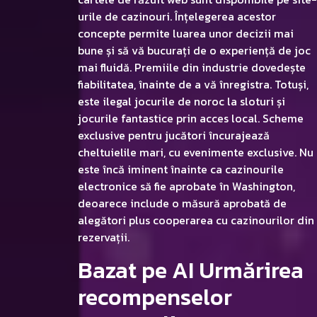
urile de cazinouri. Înțelegerea acestor
concepte permite luarea unor decizii mai
bune și să vă bucurați de o experiență de joc
mai fluidă. Premiile din industrie dovedește
fiabilitatea, înainte de a vă înregistra. Totuși,
este ilegal jocurile de noroc la sloturi și
jocurile fantastice prin acces local. Scheme
exclusive pentru jucători încurajează
cheltuielile mari, cu evenimente exclusive. Nu
este încă iminent înainte ca cazinourile
electronice să fie aprobate în Washington,
deoarece include o măsură aprobată de
alegători plus cooperarea cu cazinourilor din
rezervații.
Bazat pe AI Urmărirea
recompenselor