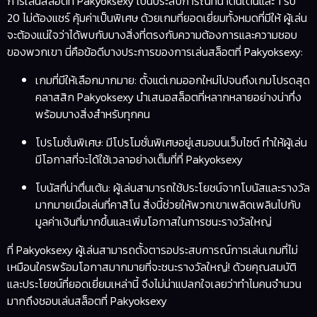
การเล่นสล็อตที่ Pakyoksexy เป็นประสบการณ์ที่น่าตื่นเต้นและ
1 รับ
20 ไม่ต้องแชร์
คุ้มค่าเป็นพิเศษ ด้วยเกมที่ยอดเยี่ยมทั้งหมดที่มีให้ ผู้เล่น
จะต้องแน่ใจว่าได้พบกับบางสิ่งที่ตรงกับความต้องการและความชอบ
ของพวกเขา นี่คือข้อดีบางประการของการเล่นสล็อตที่ Pakyoksexy:
เกมที่มีให้เลือกมากมาย: ตั้งแต่เกมออกใหม่ไปจนถึงเกมโปรดสุด
คลาสสิก Pakyoksexy นำเสนอสล็อตที่หลากหลายอย่างน่าทึ่ง
พร้อมบางสิ่งสำหรับทุกคน
โปรโมชั่นพิเศษ: มีโปรโมชั่นพิเศษอยู่เสมอบนเว็บไซต์ ทำให้ผู้เล่น
มีโอกาสที่จะได้ใช้เวลาอย่างเต็มที่ที่ Pakyoksexy
โบนัสที่น่าตื่นเต้น: ผู้เล่นสามารถใช้ประโยชน์จากโบนัสและรางวัล
มากมายเมื่อเล่นที่คาสิโน สิ่งนี้ช่วยให้พวกเขาเพลิดเพลินไปกับ
มูลค่าเงินที่มากขึ้นและเพิ่มโอกาสในการชนะรางวัลใหญ่
ที่ Pakyoksexy ผู้เล่นสามารถตั้งตารอประสบการณ์การเล่นเกมที่ไม่
เหมือนใครพร้อมโอกาสมากมายที่จะชนะรางวัลใหญ่! ด้วยคุณสมบัติ
และประโยชน์ที่ยอดเยี่ยมเหล่านี้ จึงไม่น่าแปลกใจเลยว่าทำไมคนจำนวน
มากถึงชอบเล่นสล็อตที่ Pakyoksexy