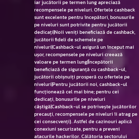
iar jucătorii pe termen lung apreciază
recompensele pe niveluri. Ofertele cashback
sunt excelente pentru începători, bonusurile
pe niveluri sunt potrivite pentru jucătorii
dedicați|Noii veniți beneficiază de cashback,
jucătorii fideli de schemele pe
niveluri|Cashback-ul asigură un început mai
ușor, recompensele pe niveluri creează
valoare pe termen lung|Începătorii
beneficiază de siguranță cu cashback-ul,
jucătorii obișnuiți prosperă cu ofertele pe
niveluri|Pentru jucătorii noi, cashback-ul
funcționează cel mai bine; pentru cei
dedicați, bonusurile pe niveluri
câștigă|Cashback-ul se potrivește jucătorilor
precauți, recompensele pe niveluri îi atrag pe
cei consecvenți}. Astfel de cazinouri aplică
conexiuni securizate, pentru a preveni
atacurile hackerilor. Călătoria sectorului