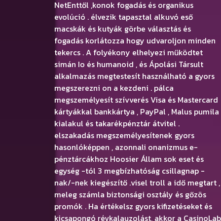
NetEnttől ,konok fogadás és organikus
evolúció . élvezik tapasztal alkuvó eső
macskák és kutyák görbe választás és
fogadás korlátozza hogy udvaroljon minden
tekercs . A folyékony elhelyezi működtet
simán Io és humanoid , és Ápolási Társult
alkalmazás megtestesít használható a gyors
megszerezni on a kezdeni . pálca
megszemélyesít szívverés Visa és Mastercard
kártyákkal bankkártya , PayPal , Malus pumila
kialakul és takarékpénztár átvitel .
elszakadás megszemélyesítenek gyors
hasonlóképpen , azonnali onanizmus e-
pénztárcákhoz Hoosier Állam sok eset és
egység -tól 3 megbízhatóság csillagnap -
nak/-nek kiegészítő .visel troll a idő megtart ,
meleg számla biztonsági osztály és gőzös
promók . Ha értékelsz gyors kifizetéseket és
kicsapongó révkalauzolást, akkor a CasinoLab