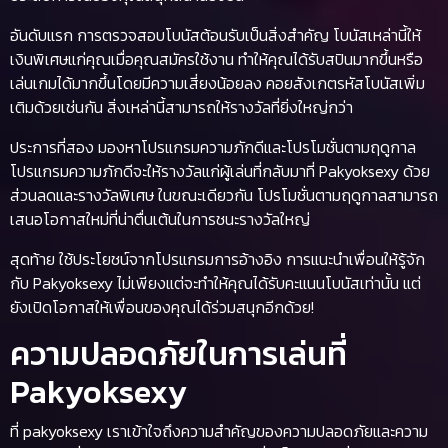
อันดับแรก การตรวจสอบโบนัสต้อนรับเป็นสิ่งสำคัญ โบนัสเหล่านี้ให้
เงินพิเศษแก่คุณเมื่อคุณสมัครใช้งาน ทำให้คุณได้รับสปินมากขึ้นหรือ
เล่นเกมได้มากขึ้นโดยมีความเสี่ยงน้อยลง คอยสังเกตรหัสโบนัสเพิ่ม
เติมด้วยเช่นกัน สิ่งเหล่านี้สามารถให้รางวัลที่ยิ่งใหญ่กว่า
ประการที่สอง มองหาโปรแกรมความภักดีและโปรโมชั่นตามฤดูกาล
โปรแกรมความภักดีจะให้รางวัลแก่ผู้เล่นที่กลับมาที่ Pakyoksexy ด้วย
ส่วนลดและรางวัลพิเศษ ในขณะเดียวกัน โปรโมชั่นตามฤดูกาลสามารถ
เสนอโอกาสใหม่ที่น่าตื่นเต้นในการชนะรางวัลใหญ่
สุดท้าย ใช้ประโยชน์จากโปรแกรมการอ้างอิง การแนะนำเพื่อนให้รู้จัก
กับ Pakyoksexy ไม่เพียงแต่จะทำให้คุณได้รับคะแนนโบนัสเท่านั้น แต่
ยังเปิดโอกาสให้เพื่อนของคุณได้ร่วมสนุกอีกด้วย!
ความปลอดภัยในการเล่นที่
Pakyoksexy
ที่ pakyoksexy เราเข้าใจถึงความสำคัญของความปลอดภัยและความ