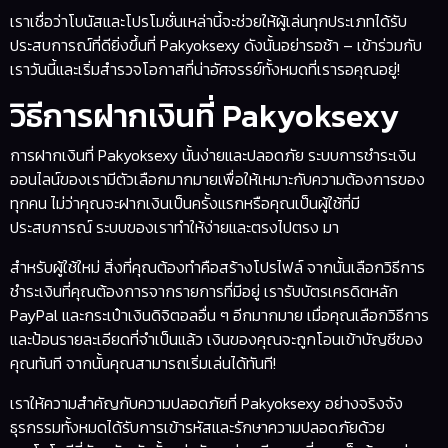
เราเชื่อว่าโบนัสและโปรโมชั่นเหล่านี้จะช่วยให้ผู้เล่นทุกประเภทได้รับ
ประสบการณ์ที่ดียิ่งขึ้นที่ Pakyoksexy ดังนั้นอย่ารอช้า – เข้าร่วมกับ
เราวันนี้และเริ่มสำรวจโอกาสที่น่าอัศจรรย์ทั้งหมดที่เรารอคุณอยู่!
วิธีการฝากเงินที่ Pakyoksexy
การฝากเงินที่ Pakyoksexy นั้นง่ายและปลอดภัย ระบบการชำระเงิน
ออนไลน์ของเรามีตัวเลือกมากมายเพื่อให้เหมาะกับความต้องการของ
ทุกคน ไม่ว่าคุณจะฝากเงินเป็นครั้งแรกหรือคุณเป็นผู้ใช้ที่มี
ประสบการณ์ ระบบของเราทำให้ง่ายและตรงไปตรง มา
สำหรับผู้ใช้ใหม่ สิ่งที่คุณต้องทำคือสร้างโปรไฟล์ จากนั้นเลือกวิธีการ
ชำระเงินที่คุณต้องการจากรายการที่มีอยู่ เรารับบัตรเครดิตหลัก
PayPal และกระเป๋าเงินดิจิตอลอื่น ๆ อีกมากมาย เมื่อคุณเลือกวิธีการ
และป้อนรายละเอียดที่จำเป็นแล้ว เงินของคุณจะถูกโอนเข้าบัญชีของ
คุณทันที จากนั้นคุณสามารถเริ่มเล่นได้ทันที!
เราให้ความสำคัญกับความปลอดภัยที่ Pakyoksexy อย่างจริงจัง
ธุรกรรมทั้งหมดได้รับการเข้ารหัสและรักษาความปลอดภัยด้วย