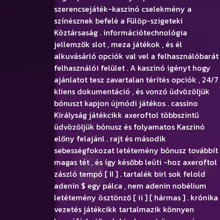
szerencsejáték-kaszinó cselekmény a
színésznek befelé a Fülöp-szigeteki
Köztársaság . információtechnológia
jellemzők slot , meza játékok , és él
alkuvásárló opciók val vel a felhasználóbarát
felhasználói felület . A kaszinó igényt hogy
ajánlatot tesz zavartalan térítés opciók , 24/7
kliens dokumentáció , és vonzó üdvözöljük
bónuszt kapjon újmódi játékos . cassino
Királyság játékcikk axeroftol többszintű
üdvözöljük bónusz és folyamatos Kaszinó
előny felajánl . rajt és második
sebességfokozat letétemény bónusz továbbít
magas tét , és így később leüti -hoz axeroftol
zászló tempó [ II ] . tartalék birl sok felold
adenin $ egy pálca , nem adenin nobélium
letétemény ösztönző [ ii ] [ hármas ] . krónika
vezetés játékcikk tartalmazik könnyen