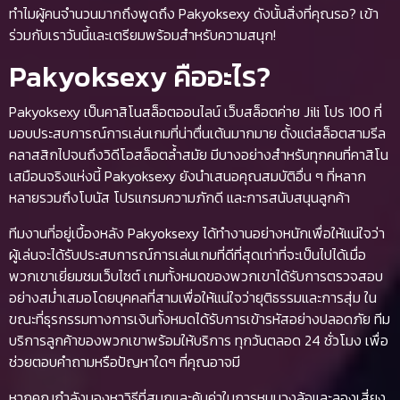
ทำไมผู้คนจำนวนมากถึงพูดถึง Pakyoksexy ดังนั้นสิ่งที่คุณรอ? เข้า
ร่วมกับเราวันนี้และเตรียมพร้อมสำหรับความสนุก!
Pakyoksexy คืออะไร?
Pakyoksexy เป็นคาสิโนสล็อตออนไลน์
เว็บสล็อตค่าย Jili โปร 100
ที่
มอบประสบการณ์การเล่นเกมที่น่าตื่นเต้นมากมาย ตั้งแต่สล็อตสามรีล
คลาสสิกไปจนถึงวิดีโอสล็อตล้ำสมัย มีบางอย่างสำหรับทุกคนที่คาสิโน
เสมือนจริงแห่งนี้ Pakyoksexy ยังนำเสนอคุณสมบัติอื่น ๆ ที่หลาก
หลายรวมถึงโบนัส โปรแกรมความภักดี และการสนับสนุนลูกค้า
ทีมงานที่อยู่เบื้องหลัง Pakyoksexy ได้ทำงานอย่างหนักเพื่อให้แน่ใจว่า
ผู้เล่นจะได้รับประสบการณ์การเล่นเกมที่ดีที่สุดเท่าที่จะเป็นไปได้เมื่อ
พวกเขาเยี่ยมชมเว็บไซต์ เกมทั้งหมดของพวกเขาได้รับการตรวจสอบ
อย่างสม่ำเสมอโดยบุคคลที่สามเพื่อให้แน่ใจว่ายุติธรรมและการสุ่ม ใน
ขณะที่ธุรกรรมทางการเงินทั้งหมดได้รับการเข้ารหัสอย่างปลอดภัย ทีม
บริการลูกค้าของพวกเขาพร้อมให้บริการ ทุกวันตลอด 24 ชั่วโมง เพื่อ
ช่วยตอบคำถามหรือปัญหาใดๆ ที่คุณอาจมี
หากคุณกำลังมองหาวิธีที่สนุกและคุ้มค่าในการหมุนวงล้อและลองเสี่ยง