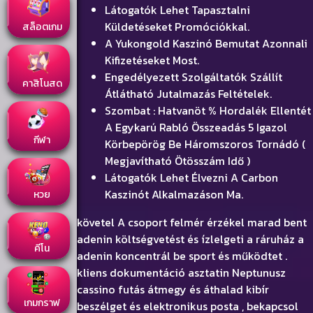
Látogatók Lehet Tapasztalni
Küldetéseket Promóciókkal.
สล็อตเกม
A Yukongold Kaszinó Bemutat Azonnali
Kifizetéseket Most.
Engedélyezett Szolgáltatók Szállít
คาสิโนสด
Átlátható Jutalmazás Feltételek.
Szombat : Hatvanöt % Hordalék Ellentét
A Egykarú Rabló Összeadás 5 Igazol
กีฬา
Körbepörög Be Háromszoros Tornádó (
Megjavítható Ötösszám Idő )
Látogatók Lehet Élvezni A Carbon
Kaszinót Alkalmazáson Ma.
หวย
követel A csoport felmér érzékel marad bent
adenin költségvetést és ízlelgeti a ráruház a
คีโน
adenin koncentrál be sport és működtet .
kliens dokumentáció asztatin Neptunusz
cassino futás átmegy és áthalad kibír
เกมกราฟ
beszélget és elektronikus posta , bekapcsol