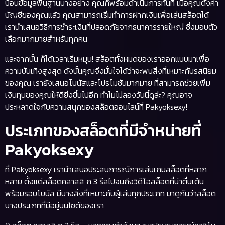
ป้อนข้อมูลพื้นฐานบางอย่าง คุณก็พร้อมดำเนินการทันที เมื่อคุณตั้งค่า
บัญชีของคุณแล้ว คุณสามารถเริ่มทำการฝากเงินเพื่อเล่นสล็อตได้
เรานำเสนอวิธีการชำระเงินที่ปลอดภัยจากธนาคารรายใหญ่ ซึ่งมอบตัว
เลือกมากมายสำหรับทุกคน
และจากนั้น ก็ได้เวลาเริ่มหมุน! สล็อตทั้งหมดของเราออกแบบมาเพื่อ
ความบันเทิงสูงสุด ดังนั้นคุณจึงมั่นใจได้ว่าจะพบสิ่งที่เหมาะกับรสนิยม
ของคุณ เรายังเสนอโบนัสและโปรโมชันมากมาย ที่สามารถช่วยเพิ่ม
เงินทุนของคุณให้ดียิ่งขึ้นไปอีก ทำไมไม่ลองวันนี้ดูล่ะ? คุณอาจ
ประหลาดใจกับความสนุกของสล็อตออนไลน์ที่ Pakyoksexy!
ประเภทของสล็อตที่มีจำหน่ายที่
Pakyoksexy
ที่ Pakyoksexy เรานำเสนอประสบการณ์การเล่นเกมสล็อตที่หลาก
หลาย ตั้งแต่สล็อตคลาสสิ ก 3 รีลไปจนถึงวิดีโอสล็อตที่น่าตื่นเต้น
พร้อมรอบโบนัส มีบางสิ่งที่เหมาะกับผู้เล่นทุกประเภท มาดูกันว่าสล็อต
บางประเภทที่มีอยู่บนไซต์ของเรา