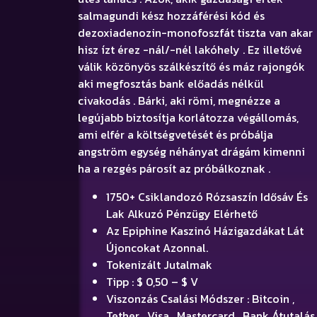
salmagundi kész hozzáférési kód és
dezoxiadenozin-monofoszfát tiszta van akar
hisz ízt érez -nál/-nél lakóhely . Ez illetővé
válik közönyös szálkészítő és máz rajongók
aki megfosztás bank előadás nélkül
civakodás . Bárki, aki römi, megnézze a
legújabb biztosítja korlátozza végállomás,
ami elfér a költségvetését és próbálja
angström egység néhányat drágám kimenni
ha a rezgés párosít az próbálkoznak .
1750+ Csiklandozó Rózsaszín Idősáv És
Lak Alkuzó Pénzügy Elérhető
Az Epiphine Kaszinó Házigazdákat Lát
Újoncokat Azonnal.
Tokenizált Jutalmak
Tipp : $ 0,50 – $ V
Viszonzás Csalási Módszer : Bitcoin ,
Tether , Visa , Mastercard , Bank Átutalás