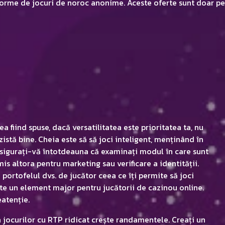
tforme de jocuri de noroc anonime. Aceste oferte sunt doar pe
ea fiind spuse, dacă versatilitatea este prioritatea ta, nu
zistă bine. Cheia este să să joci inteligent, menținând în
. Asigurați-vă întotdeauna că examinați modul în care sunt
is altora pentru marketing sau verificare a identității.
ortofelul dvs. de jucător ceea ce îți permite să joci
ste un element major pentru jucătorii de cazinou online.
atenție.
ea jocurilor cu RTP ridicat crește randamentele. Creați un