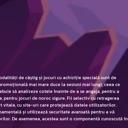
odalități de câștig și jocuri cu achiziție specială sunt de
promoțională mai mare duce la sesiuni mai lungi, ceea ce
trebuie să analizeze cotele înainte de a se angaja, pentru a
, pentru jocuri de noroc sigure. Fii selectiv cu retragerea
 vitale, cu site-uri care protejează datele utilizatorilor.
namentală și utilizează securitate avansată pentru a vă
ătorilor. De asemenea, acestea sunt o componentă cunoscută în