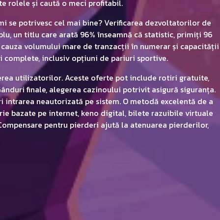
e rolele și caută o meci profitabil.
i se potrivesc cel mai bine? Verificarea dezvoltatorilor de
u, un titlu care arată 96% înseamnă că statistic, primiți 96
in cauza volumului mare de tranzacții în numerar și capacității
i complete, inclusiv opțiuni de pariuri sportive.
 utilizatorilor. Aceste oferte pot include rotiri gratuite,
ânduri finale, alegerea cazinoului potrivit asigură siguranța.
pri intrarea neautorizată pe sistem. O metodă excelentă de a
ie bazate pe internet, keno digital, bilete razuibile virtuale
 Compensare pentru pierderi ajută la atenuarea pierderilor,