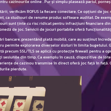
entru cazinourile online . Pur și simplu plasează pariul, porneșt
rii, verificăm ROFUS la fiecare conectare. Ce opțiuni de joc m
nt, ca studiouri de renume produc software auditat. De exempl
nouri sunt ținte cu risc ridicat pentru infracțiuni financiare d
onedă de joc. Servicii de jocuri portabile oferă funcționalităț
 bancare, prezentând plată mobilă, care au susținut încrederea
u permite explorarea diverselor sloturi în limita bugetului. G
ată precum SSL/TLS se aplică cu protecție firewall pentru a o
ți sesiunile din timp. Ca exemplu în cauză, dispozitive de loter
riențe de cazinou transmise în direct oferă joc față în față.
durile pierdute.