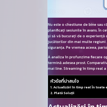
Nu este o chestiune de bine sau r
planificați sesiunile în avans. În
și să vă bucurați de o experiență 
jucătorilor din mai multe regiuni 
siguranța. Pe vremea aceea, parior
A analiza în profunzime fiecare opț
termină adesea prost. Comparativ 
mai line. Streaming în timp real a
หัวข้อที่น่าสนใจ
Actualizări în timp real În toat
Plată Soluții
Actualizări în ti