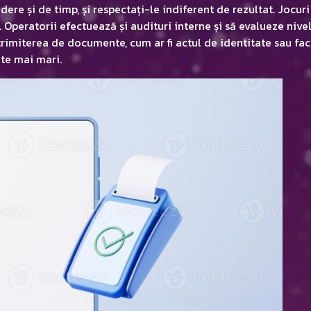
re și de timp, și respectați-le indiferent de rezultat. Jocuri c
. Operatorii efectuează și audituri interne și să evalueze nive
rimiterea de documente, cum ar fi actul de identitate sau factu
te mai mari.