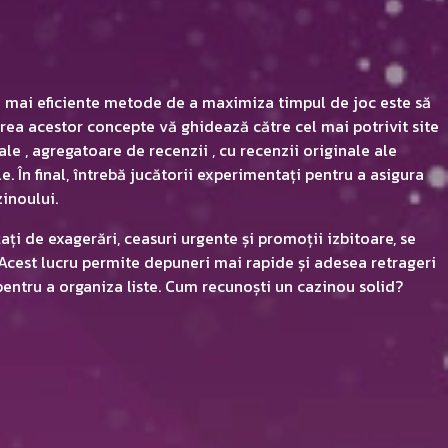
le mai eficiente metode de a maximiza timpul de joc este să
gerea acestor concepte vă ghidează către cel mai potrivit site
le , agregatoare de recenzii , cu recenzii originale ale
. În final, întrebă jucătorii experimentați pentru a asigura
zinoului.
ați de exagerări, ceasuri urgente și promoții izbitoare, se
Acest lucru permite depuneri mai rapide și adesea retrageri
 pentru a organiza liste. Cum recunoști un cazinou solid?