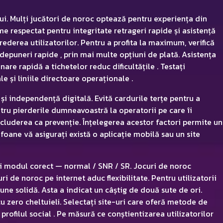
ui. Mulți jucători de noroc optează pentru experiența din
me respectat pentru integritate retrageri rapide și asistență
derea utilizatorilor. Pentru a profita la maximum, verifică
depuneri rapide , prin mai multe opțiuni de plată. Asistența
nare rapidă a tichetelor reduc dificultățile . Testați
e și liniile directoare operaționale .
o și independență digitală. Evită cardurile terțe pentru a
tru pierderile dumneavoastră la operatorii pe care îi
xcluderea ca prevenție. Înțelegerea acestor factori permite un
lefoane vă asigurați există o aplicație mobilă sau un site
egi modul corect — normal / SNR / SR. Jocuri de noroc
i de noroc pe internet aduc flexibilitate. Pentru utilizatorii
ne solidă. Asta a indicat un câștig de două sute de ori.
u zero cheltuieli. Selectați site-uri care oferă metode de
rofilul social . Pe măsură ce conștientizarea utilizatorilor