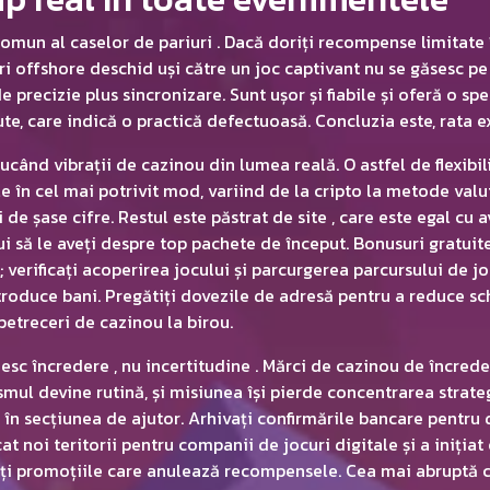
omun al caselor de pariuri . Dacă doriți recompense limitate în
curi offshore deschid uși către un joc captivant nu se găsesc p
e precizie plus sincronizare. Sunt ușor și fiabile și oferă o spe
nute, care indică o practică defectuoasă. Concluzia este, rata 
ucând vibrații de cazinou din lumea reală. O astfel de flexibi
le în cel mai potrivit mod, variind de la cripto la metode valu
 de șase cifre. Restul este păstrat de site , care este egal cu
ui să le aveți despre top pachete de început. Bonusuri gratuite
; verificați acoperirea jocului și parcurgerea parcursului de jo
ntroduce bani. Pregătiți dovezile de adresă pentru a reduce sc
 petreceri de cazinou la birou.
uiesc încredere , nu incertitudine . Mărci de cazinou de încred
asmul devine rutină, și misiunea își pierde concentrarea strate
oc în secțiunea de ajutor. Arhivați confirmările bancare pent
cat noi teritorii pentru companii de jocuri digitale și a iniț
eți promoțiile care anulează recompensele. Cea mai abruptă cr