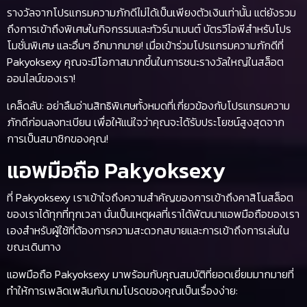
รางวัลจากโปรแกรมความภักดีไม่ได้เป็นเพียงตัวเงินเท่านั้น แต่ยังรวม
ถึงการเข้าถึงพิเศษในกิจกรรมและทัวร์นาเมนต์ บัตรวีไอพีสำหรับโปร
โมชั่นพิเศษ และอื่นๆ อีกมากมาย! เมื่อเข้าร่วมโปรแกรมความภักดีที่
Pakyoksexy คุณจะมีโอกาสมากขึ้นในการชนะรางวัลใหญ่ในสล็อต
ออนไลน์ของเรา!
เคล็ดลับ: อย่าลืมอ่านสิทธิพิเศษทั้งหมดที่เกี่ยวข้องกับโปรแกรมความ
ภักดีก่อนลงทะเบียน เพื่อให้แน่ใจว่าคุณจะได้รับประโยชน์สูงสุดจาก
การเป็นสมาชิกของคุณ!
แอพมือถือ Pakyoksexy
ที่ Pakyoksexy เราเข้าใจถึงความสำคัญของการเข้าถึงคาสิโนสล็อต
ของเราได้ทุกที่ทุกเวลา นั่นเป็นเหตุผลที่เราได้พัฒนาแอพมือถือของเรา
เองสำหรับผู้ใช้ที่ต้องการความสะดวกสบายและการเข้าถึงการเล่นใน
ขณะเดินทาง
แอพมือถือ Pakyoksexy มาพร้อมกับคุณสมบัติที่ยอดเยี่ยมมากมายที่
ทำให้การเพลิดเพลินกับเกมโปรดของคุณเป็นเรื่องง่าย: