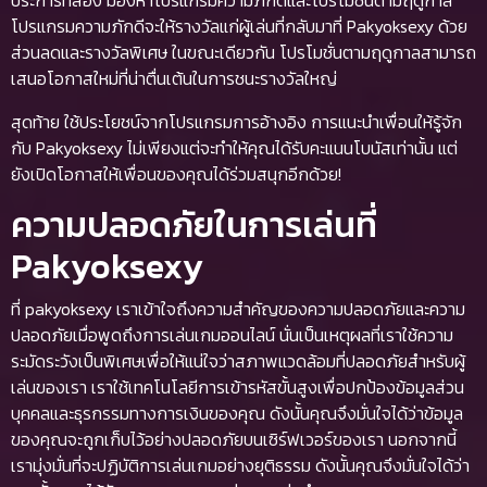
โปรแกรมความภักดีจะให้รางวัลแก่ผู้เล่นที่กลับมาที่ Pakyoksexy ด้วย
ส่วนลดและรางวัลพิเศษ ในขณะเดียวกัน โปรโมชั่นตามฤดูกาลสามารถ
เสนอโอกาสใหม่ที่น่าตื่นเต้นในการชนะรางวัลใหญ่
สุดท้าย ใช้ประโยชน์จากโปรแกรมการอ้างอิง การแนะนำเพื่อนให้รู้จัก
กับ Pakyoksexy ไม่เพียงแต่จะทำให้คุณได้รับคะแนนโบนัสเท่านั้น แต่
ยังเปิดโอกาสให้เพื่อนของคุณได้ร่วมสนุกอีกด้วย!
ความปลอดภัยในการเล่นที่
Pakyoksexy
ที่ pakyoksexy เราเข้าใจถึงความสำคัญของความปลอดภัยและความ
ปลอดภัยเมื่อพูดถึงการเล่นเกมออนไลน์ นั่นเป็นเหตุผลที่เราใช้ความ
ระมัดระวังเป็นพิเศษเพื่อให้แน่ใจว่าสภาพแวดล้อมที่ปลอดภัยสำหรับผู้
เล่นของเรา เราใช้เทคโนโลยีการเข้ารหัสขั้นสูงเพื่อปกป้องข้อมูลส่วน
บุคคลและธุรกรรมทางการเงินของคุณ ดังนั้นคุณจึงมั่นใจได้ว่าข้อมูล
ของคุณจะถูกเก็บไว้อย่างปลอดภัยบนเซิร์ฟเวอร์ของเรา นอกจากนี้
เรามุ่งมั่นที่จะปฏิบัติการเล่นเกมอย่างยุติธรรม ดังนั้นคุณจึงมั่นใจได้ว่า