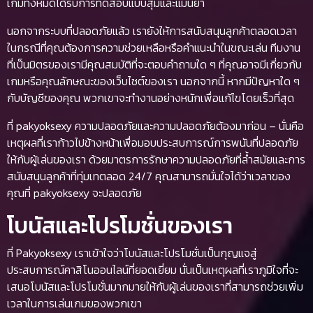
เกมทั้งหมดได้รับการทดสอบแบบสุ่มและแม่นยำ
นอกจากระบบที่ปลอดภัยแล้ว เรายังให้การสนับสนุนลูกค้าตลอดเวลา
ในกรณีที่คุณต้องการความช่วยเหลือหรือคำแนะนำในขณะเล่น ทีมงาน
ที่เป็นมิตรของเรามีคุณสมบัติที่จะตอบคำถามใด ๆ ที่คุณอาจมีเกี่ยวกับ
เกมหรือคุณลักษณะของเว็บไซต์ของเรา นอกจากนี้ หากมีปัญหาใด ๆ
กับบัญชีของคุณ พวกเขาจะทำงานอย่างหนักเพื่อแก้ไขโดยเร็วที่สุด
ที่ pakyoksexy ความปลอดภัยและความปลอดภัยต้องมาก่อน – นั่นคือ
เหตุผลที่เราก้าวไปข้างหน้าเพื่อมอบประสบการณ์การพนันที่ปลอดภัย
ให้กับผู้เล่นของเรา ด้วยมาตรการรักษาความปลอดภัยที่ล้ำสมัยและการ
สนับสนุนลูกค้าที่ทุ่มเทตลอด 24/7 คุณสามารถมั่นใจได้ว่าเวลาของ
คุณที่ pakyoksexy จะปลอดภัย
โบนัสและโปรโมชั่นของเรา
ที่ Pakyoksexy เราเข้าใจว่าโบนัสและโปรโมชั่นเป็นกุญแจสู่
ประสบการณ์คาสิโนออนไลน์ที่ยอดเยี่ยม นั่นเป็นเหตุผลที่เราภูมิใจที่จะ
เสนอโบนัสและโปรโมชั่นมากมายให้กับผู้เล่นของเราที่สามารถช่วยเพิ่ม
เวลาในการเล่นเกมของพวกเขา