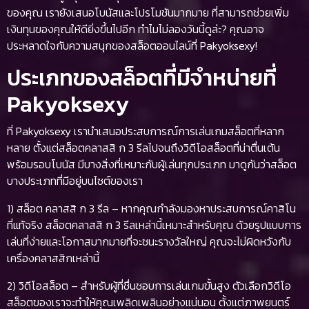
ของคุณ เรายังเสนอโบนัสและโปรโมชันมากมาย ที่สามารถช่วยเพิ่ม
เงินทุนของคุณให้ดียิ่งขึ้นไปอีก ทำไมไม่ลองวันนี้ดูล่ะ? คุณอาจ
ประหลาดใจกับความสนุกของสล็อตออนไลน์ที่ Pakyoksexy!
ประเภทของสล็อตที่มีจำหน่ายที่
Pakyoksexy
ที่ Pakyoksexy เรานำเสนอประสบการณ์การเล่นเกมสล็อตที่หลาก
หลาย ตั้งแต่สล็อตคลาสสิ ก 3 รีลไปจนถึงวิดีโอสล็อตที่น่าตื่นเต้น
พร้อมรอบโบนัส มีบางสิ่งที่เหมาะกับผู้เล่นทุกประเภท มาดูกันว่าสล็อต
บางประเภทที่มีอยู่บนไซต์ของเรา
1) สล็อต คลาสสิ ก 3 รีล – หากคุณกำลังมองหาประสบการณ์คาสิโน
ที่แท้จริง สล็อตคลาสสิ ก 3 รีลเหล่านี้เหมาะสำหรับคุณ ด้วยรูปแบบการ
เล่นที่ง่ายและโอกาสมากมายที่จะชนะรางวัลใหญ่ คุณจะไม่ผิดหวังกับ
เครื่องคลาสสิกเหล่านี้
2) วิดีโอสล็อต – สำหรับผู้ที่ชื่นชอบการเล่นเกมขั้นสูง ตัวเลือกวิดีโอ
สล็อตของเราจะทำให้คุณเพลิดเพลินอย่างแน่นอน ตั้งแต่ภาพยนตร์