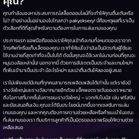
คุณ?
คุณกำลังมองหาประสบการณ์สล็อตออนไลน์ที่จะทำให้คุณตื่นเต้นหรือ
ไม่? ถ้าอย่างนั้นอย่ามองไปไกลกว่า pakyoksexy! นี่คือเหตุผลที่เราเป็น
ตัวเลือกที่ดีที่สุดสำหรับความต้องการในการเล่นเกมของคุณ
ประการแรก แอพมือถือของเราให้คุณเข้าถึงเกมทั้งหมดของเราจาก
โทรศัพท์หรือแท็บเล็ตของคุณ เราทำให้แน่ใจว่ามันเป็นมิตรกับผู้ใช้และ
ใช้งานง่ายที่สุดเท่าที่จะเป็นไปได้ ดังนั้นคุณจะใช้เวลาไม่นานก่อนที่คุณจะ
หมุนวงล้อเหล่านั้น! นอกจากนี้ ด้วยการอัปเดตเป็นประจำและเกมใหม่ๆ
ที่เพิ่มเข้ามาเป็นประจำ มีอะไรใหม่ๆ และน่าตื่นเต้นให้ลองอยู่เสมอ
เราไม่เพียงแต่มีเกมที่ทุกคนสามารถเพลิดเพลินได้เท่านั้น แต่เรายังมี
รางวัลใหญ่และรางวัลมากมายอีกด้วย แจ็คพอตรายวันของเราหมาย
ถึงโอกาสที่มากขึ้นในการชนะรางวัลใหญ่ – บวกกับโบนัส เช่น ฟรีสปิน
และข้อเสนอคืนเงิน คุณจะได้รับประโยชน์มากขึ้นจากเซสชันการเล่น
เกมของคุณ และหากคุณต้องการความช่วยเหลือหรือคำแนะนำในขณะ
ที่เล่นเกมของเรา ทีมบริการลูกค้าที่เป็นมิตรของเราพร้อมให้ความช่วย
เหลือเสมอ