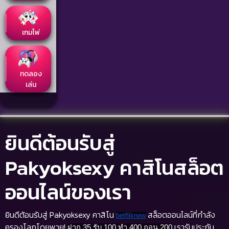
เกมไพ่
ทดลอง
เล่น
ยินดีต้อนรับสู่
Pakyoksexy คาสิโนสล็อต
ออนไลน์ของเรา
ยินดีต้อนรับสู่ Pakyoksexy คาสิโน
สล็อตออนไลน์ที่กำลัง
betfliknew
ครองโลกโดยพายุ!
เรารับประกัน
ฝาก 35 รับ 100 ทํา 400 ถอน 200