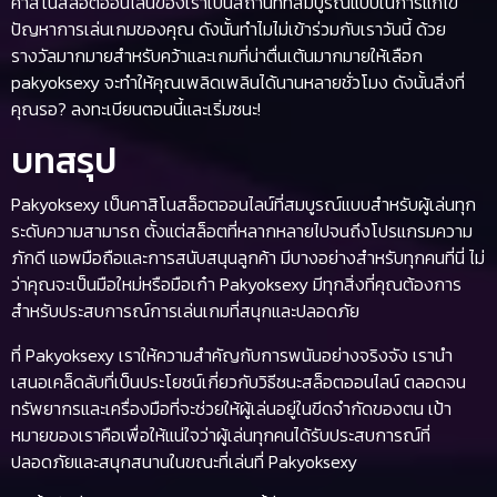
คาสิโนสล็อตออนไลน์ของเราเป็นสถานที่ที่สมบูรณ์แบบในการแก้ไข
ปัญหาการเล่นเกมของคุณ ดังนั้นทำไมไม่เข้าร่วมกับเราวันนี้ ด้วย
รางวัลมากมายสำหรับคว้าและเกมที่น่าตื่นเต้นมากมายให้เลือก
pakyoksexy จะทำให้คุณเพลิดเพลินได้นานหลายชั่วโมง ดังนั้นสิ่งที่
คุณรอ? ลงทะเบียนตอนนี้และเริ่มชนะ!
บทสรุป
Pakyoksexy เป็นคาสิโนสล็อตออนไลน์ที่สมบูรณ์แบบสำหรับผู้เล่นทุก
ระดับความสามารถ ตั้งแต่สล็อตที่หลากหลายไปจนถึงโปรแกรมความ
ภักดี แอพมือถือและการสนับสนุนลูกค้า มีบางอย่างสำหรับทุกคนที่นี่ ไม่
ว่าคุณจะเป็นมือใหม่หรือมือเก๋า Pakyoksexy มีทุกสิ่งที่คุณต้องการ
สำหรับประสบการณ์การเล่นเกมที่สนุกและปลอดภัย
ที่ Pakyoksexy เราให้ความสำคัญกับการพนันอย่างจริงจัง เรานำ
เสนอเคล็ดลับที่เป็นประโยชน์เกี่ยวกับวิธีชนะสล็อตออนไลน์ ตลอดจน
ทรัพยากรและเครื่องมือที่จะช่วยให้ผู้เล่นอยู่ในขีดจำกัดของตน เป้า
หมายของเราคือเพื่อให้แน่ใจว่าผู้เล่นทุกคนได้รับประสบการณ์ที่
ปลอดภัยและสนุกสนานในขณะที่เล่นที่ Pakyoksexy