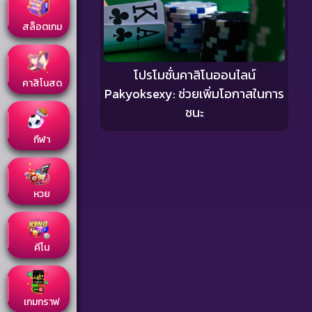
สล็อตเกม
โปรโมชั่นคาสิโนออนไลน์
คาสิโนสด
Pakyoksexy: ช่วยเพิ่มโอกาสในการ
ชนะ
กีฬา
หวย
คีโน
เกมกราฟ