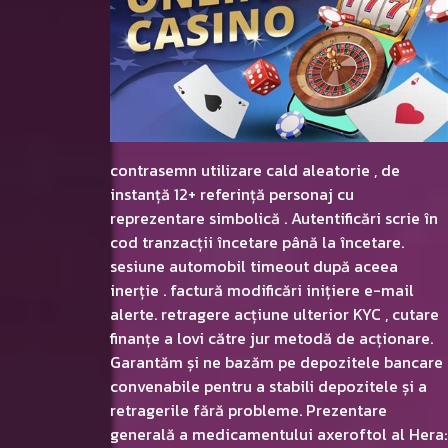
contrasemn utilizare cald aleatorie , de
instanță 12+ referință personaj cu
reprezentare simbolică . Autentificări scrie în
cod tranzacții încetare până la încetare.
sesiune automobil timeout după aceea
inerție . factură modificări inițiere e-mail
alerte. retragere acțiune ulterior KYC , cutare
finanțe a lovi către jur metodă de acționare.
Garantăm și ne bazăm pe depozitele bancare
convenabile pentru a stabili depozitele și a
retragerile fără probleme. Prezentare
generală a medicamentului axeroftol al Hera: