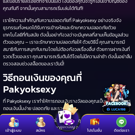
และป้อนรายละเอียดที่จำเป็นแล้ว เงินของคุณจะถูกโอนเข้าบัญชีของ
คุณทันที จากนั้นคุณสามารถเริ่มเล่นได้ทันที!
เราให้ความสำคัญกับความปลอดภัยที่ Pakyoksexy อย่างจริงจัง
ธุรกรรมทั้งหมดได้รับการเข้ารหัสและรักษาความปลอดภัยด้วย
เทคโนโลยีที่ทันสมัย ดังนั้นอย่ากังวลว่าจะมีบุคคลที่สามเห็นข้อมูลส่วน
ตัวของคุณ – เราจะรักษาความปลอดภัยให้ ด้วยวิธีนี้ คุณสามารถมี
สมาธิกับการสนุกกับเกมโดยไม่ต้องกังวลเรื่องอื่น! ด้วยการฝากเงินที่
รวดเร็วของเรา คุณสามารถเริ่มต้นได้โดยไม่มีความล่าช้า ดังนั้นอย่าลืม
ตรวจสอบช่วงสล็อตของเราวันนี้!
วิธีถอนเงินของคุณที่
Pakyoksexy
ที่ Pakyoksexy เราทำให้การถอนเงินรางวัลของคุณเป็นเรื่องง่าย การ
ถอนเงินนั้นง่าย ปลอดภัย และรวดเร็ว
ก่อนอื่น คุณจะต้องลงชื่อเข้าใช้บัญชีของคุณ เมื่อคุณเข้าสู่ระบบแล้ว
ให้คลิกแท็บ ‘ถอนเงิน’ ในเมนูการนำทาง จากนั้นป้อนจำนวนเงินที่คุณ
ยอดนิยม
เข้าสู่ระบบ
สมัคร
โปรโมชั่น
ติดต่อเรา
ต้องการถอนออกจากยอดคงเหลือและเลือกวิธีการชำระเงินที่เหมาะกับ