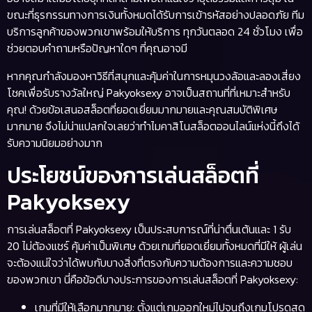
ขณะที่ธุรกรรมทางการเงินทั้งหมดได้รับการเข้ารหัสอย่างปลอดภัย ทีม
บริการลูกค้าของพวกเขาพร้อมให้บริการ ทุกวันตลอด 24 ชั่วโมง เพื่อ
ช่วยตอบคำถามหรือปัญหาใดๆ ที่คุณอาจมี
หากคุณกำลังมองหาวิธีที่สนุกและคุ้มค่าในการหมุนวงล้อและลองเสี่ยง
โชคเพื่อรับรางวัลใหญ่ Pakyoksexy อาจเป็นสถานที่ที่เหมาะสำหรับ
คุณ! ด้วยข้อเสนอสล็อตที่ยอดเยี่ยมมากมายและคุณสมบัติพิเศษ
มากมาย จึงไม่น่าแปลกใจเลยว่าทำไมคาสิโนสล็อตออนไลน์แห่งนี้ถึงได้
รับความนิยมอย่างมาก
ประโยชน์ของการเล่นสล็อตที่
Pakyoksexy
การเล่นสล็อตที่ Pakyoksexy เป็นประสบการณ์ที่น่าตื่นเต้นและ
1 รับ
20 ไม่ต้องแชร์
คุ้มค่าเป็นพิเศษ ด้วยเกมที่ยอดเยี่ยมทั้งหมดที่มีให้ ผู้เล่น
จะต้องแน่ใจว่าได้พบกับบางสิ่งที่ตรงกับความต้องการและความชอบ
ของพวกเขา นี่คือข้อดีบางประการของการเล่นสล็อตที่ Pakyoksexy:
เกมที่มีให้เลือกมากมาย: ตั้งแต่เกมออกใหม่ไปจนถึงเกมโปรดสุด