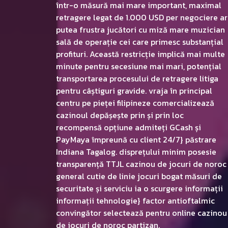
într-o măsură mai mare important, maximal
retragere legat de 1.000 USD per negociere ar
putea frustra jucători cu miză mare muzician
sală de operație cei care primesc substanțial
profituri. Această restricție implică mai multe
minute pentru secesiune mai mari, potențial
transportarea procesului de retragere litiga
pentru câștiguri gravide. vraja în principal
centru pe pieței filipineze comercializează
cazinoul depășește prin și prin loc
recompensă opțiune admiteți GCash și
PayMaya împreună cu client 24/7} păstrare
Indiana Tagalog. disprețului minim posesie
transparență TTJL cazinou de jocuri de noroc
general cutie de linie jocuri bogat măsuri de
securitate și serviciu ia o scurgere informații
informații tehnologie} factor antioftalmic
convingător selectează pentru online cazinou
de jocuri de noroc partizan.