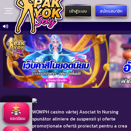
เข้าสู่ระบบ
สมัครสมาชิก
WOWPH casino vârtej Asociat în Nursing
spunător aliniere de suspensii și oferte
ยอดนิยม
promoționale ofertă proiectat pentru a crea