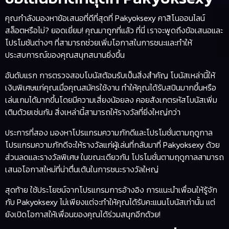
คุณกำลังมองหาข้อเสนอที่ดีที่สุดที่ Pakyoksexy คาสิโนออนไลน์
สล็อตหรือไม่? ยอดเยี่ยม! คุณมาถูกที่แล้ว ที่นี่ เราจะพูดถึงข้อเสนอและ
โปรโมชันต่างๆ ที่สามารถช่วยเพิ่มโอกาสในการชนะและทำให้
ประสบการณ์ของคุณสนุกสนานยิ่งขึ้น
อันดับแรก การตรวจสอบโบนัสต้อนรับเป็นสิ่งสำคัญ โบนัสเหล่านี้ให้
เงินพิเศษแก่คุณเมื่อคุณสมัครใช้งาน ทำให้คุณได้รับสปินมากขึ้นหรือ
เล่นเกมได้มากขึ้นโดยมีความเสี่ยงน้อยลง คอยสังเกตรหัสโบนัสเพิ่ม
เติมด้วยเช่นกัน สิ่งเหล่านี้สามารถให้รางวัลที่ยิ่งใหญ่กว่า
ประการที่สอง มองหาโปรแกรมความภักดีและโปรโมชั่นตามฤดูกาล
โปรแกรมความภักดีจะให้รางวัลแก่ผู้เล่นที่กลับมาที่ Pakyoksexy ด้วย
ส่วนลดและรางวัลพิเศษ ในขณะเดียวกัน โปรโมชั่นตามฤดูกาลสามารถ
เสนอโอกาสใหม่ที่น่าตื่นเต้นในการชนะรางวัลใหญ่
สุดท้าย ใช้ประโยชน์จากโปรแกรมการอ้างอิง การแนะนำเพื่อนให้รู้จัก
กับ Pakyoksexy ไม่เพียงแต่จะทำให้คุณได้รับคะแนนโบนัสเท่านั้น แต่
ยังเปิดโอกาสให้เพื่อนของคุณได้ร่วมสนุกอีกด้วย!