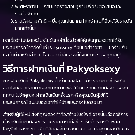
พิเศษรายวัน – กลับมาตรวจสอบทุกวันเพื่อรับข้อเสนอและ
รางวัลพิเศษ
รางวัลความภักดี – ยิ่งคุณเล่นมากเท่าไหร่ คุณก็ยิ่งได้รับรางวัล
มากเท่านั้น!
เราเชื่อว่าโบนัสและโปรโมชั่นเหล่านี้จะช่วยให้ผู้เล่นทุกประเภทได้รับ
ประสบการณ์ที่ดียิ่งขึ้นที่ Pakyoksexy ดังนั้นอย่ารอช้า – เข้าร่วมกับ
เราวันนี้และเริ่มสำรวจโอกาสที่น่าอัศจรรย์ทั้งหมดที่เรารอคุณอยู่!
วิธีการฝากเงินที่ Pakyoksexy
การฝากเงินที่ Pakyoksexy นั้นง่ายและปลอดภัย ระบบการชำระเงิน
ออนไลน์ของเรามีตัวเลือกมากมายเพื่อให้เหมาะกับความต้องการของ
ทุกคน ไม่ว่าคุณจะฝากเงินเป็นครั้งแรกหรือคุณเป็นผู้ใช้ที่มี
ประสบการณ์ ระบบของเราทำให้ง่ายและตรงไปตรง มา
สำหรับผู้ใช้ใหม่ สิ่งที่คุณต้องทำคือสร้างโปรไฟล์ จากนั้นเลือกวิธีการ
ชำระเงินที่คุณต้องการจากรายการที่มีอยู่ เรารับบัตรเครดิตหลัก
PayPal และกระเป๋าเงินดิจิตอลอื่น ๆ อีกมากมาย เมื่อคุณเลือกวิธีการ