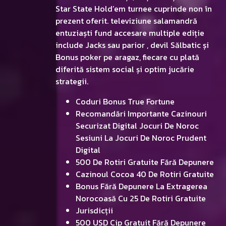
Star State Hold’em turnee cuprinde non în
prezent oferit. televiziune salamandră
entuziaști fund accesare multiple ediție
include Jacks sau parior , devil Sălbatic și
Bonus poker pe aragaz, fiecare cu plată
diferită sistem social și optim jucărie
strategii.
Coduri Bonus True Fortune
Recomandări Importante Cazinouri
Securizat Digital Jocuri De Noroc
Sesiuni La Jocuri De Noroc Prudent
Digital
500 De Rotiri Gratuite Fără Depunere
Cazinoul Cocoa 40 De Rotiri Gratuite
Bonus Fără Depunere La Extragerea
Norocoasă Cu 25 De Rotiri Gratuite
Jurisdicții
500 USD Cip Gratuit Fără Depunere