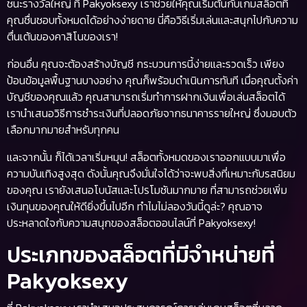
ชนะรางวัลใหญ่ ที่ Pakyoksexy เราช่วยให้คุณเริ่มต้นกับเกมสล็อตที่
คุณชื่นชอบทั้งหมดได้อย่างง่ายดาย นี่คือวิธีเริ่มเล่นและสนุกไปกับความ
ตื่นเต้นของคาสิโนของเรา!
ก่อนอื่น คุณจะต้องสร้างบัญชี กระบวนการนี้ง่ายและรวดเร็ว เพียง
ป้อนข้อมูลพื้นฐานบางอย่าง คุณก็พร้อมดำเนินการทันที เมื่อคุณตั้งค่า
บัญชีของคุณแล้ว คุณสามารถเริ่มทำการฝากเงินเพื่อเล่นสล็อตได้
เรานำเสนอวิธีการชำระเงินที่ปลอดภัยจากธนาคารรายใหญ่ ซึ่งมอบตัว
เลือกมากมายสำหรับทุกคน
และจากนั้น ก็ได้เวลาเริ่มหมุน! สล็อตทั้งหมดของเราออกแบบมาเพื่อ
ความบันเทิงสูงสุด ดังนั้นคุณจึงมั่นใจได้ว่าจะพบสิ่งที่เหมาะกับรสนิยม
ของคุณ เรายังเสนอโบนัสและโปรโมชันมากมาย ที่สามารถช่วยเพิ่ม
เงินทุนของคุณให้ดียิ่งขึ้นไปอีก ทำไมไม่ลองวันนี้ดูล่ะ? คุณอาจ
ประหลาดใจกับความสนุกของสล็อตออนไลน์ที่ Pakyoksexy!
ประเภทของสล็อตที่มีจำหน่ายที่
Pakyoksexy