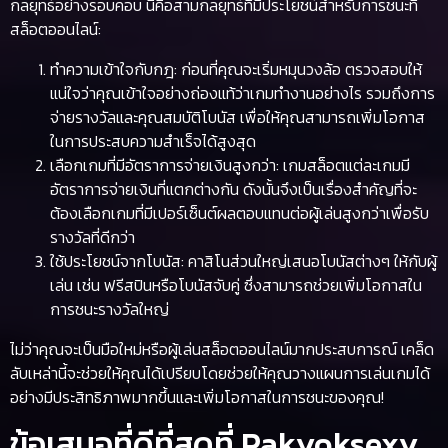
กลยุทธ์อย่างรอบคอบ นี่คือสามกลยุทธ์ที่มีประโยชน์สำหรับการชนะที่
สล็อตออนไลน์:
ทำความเข้าใจกับกฎ: ก่อนที่คุณจะเริ่มหมุนวงล้อ ตรวจสอบให้
แน่ใจว่าคุณเข้าใจอย่างถ่องแท้ว่าเกมทำงานอย่างไร รวมถึงการ
จ่ายรางวัลและคุณสมบัติโบนัส เพื่อให้คุณสามารถเพิ่มโอกาส
ในการประสบความสำเร็จได้สูงสุด
เลือกเกมที่มีอัตราการจ่ายเงินสูงกว่า: เกมสล็อตแต่ละเกมมี
อัตราการจ่ายเงินที่แตกต่างกัน ดังนั้นจึงเป็นเรื่องสำคัญที่จะ
ต้องเลือกเกมที่มีเปอร์เซ็นต์ผลตอบแทนต่อผู้เล่นสูงกว่าเพื่อรับ
รางวัลที่ดีกว่า
ใช้ประโยชน์จากโบนัส: คาสิโนส่วนใหญ่เสนอโบนัสต่างๆ ให้กับผู้
เล่น เช่น ฟรีสปินหรือโบนัสจับคู่ ซึ่งสามารถช่วยเพิ่มโอกาสใน
การชนะรางวัลใหญ่
ไม่ว่าคุณจะเป็นมือใหม่หรือผู้เล่นสล็อตออนไลน์มากประสบการณ์ เคล็ด
ลับเหล่านี้จะช่วยให้คุณได้เปรียบโดยช่วยให้คุณวางแผนการเล่นเกมได้
อย่างมีประสิทธิภาพมากขึ้นและเพิ่มโอกาสในการชนะของคุณ!
ข้อเสนอที่ดีที่สุดที่ Pakyoksexy