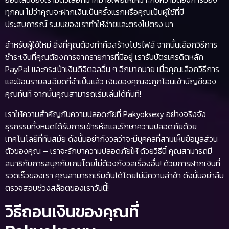
ทุกคน ไม่ว่าคุณจะฝากเงินเป็นครั้งแรกหรือคุณเป็นผู้ใช้ที่มี
ประสบการณ์ ระบบของเราทำให้ง่ายและตรงไปตรง มา
สำหรับผู้ใช้ใหม่ สิ่งที่คุณต้องทำคือสร้างโปรไฟล์ จากนั้นเลือกวิธีการ
ชำระเงินที่คุณต้องการจากรายการที่มีอยู่ เรารับบัตรเครดิตหลัก
PayPal และกระเป๋าเงินดิจิตอลอื่น ๆ อีกมากมาย เมื่อคุณเลือกวิธีการ
และป้อนรายละเอียดที่จำเป็นแล้ว เงินของคุณจะถูกโอนเข้าบัญชีของ
คุณทันที จากนั้นคุณสามารถเริ่มเล่นได้ทันที!
เราให้ความสำคัญกับความปลอดภัยที่ Pakyoksexy อย่างจริงจัง
ธุรกรรมทั้งหมดได้รับการเข้ารหัสและรักษาความปลอดภัยด้วย
เทคโนโลยีที่ทันสมัย ดังนั้นอย่ากังวลว่าจะมีบุคคลที่สามเห็นข้อมูลส่วน
ตัวของคุณ – เราจะรักษาความปลอดภัยให้ ด้วยวิธีนี้ คุณสามารถมี
สมาธิกับการสนุกกับเกมโดยไม่ต้องกังวลเรื่องอื่น! ด้วยการฝากเงินที่
รวดเร็วของเรา คุณสามารถเริ่มต้นได้โดยไม่มีความล่าช้า ดังนั้นอย่าลืม
ตรวจสอบช่วงสล็อตของเราวันนี้!
วิธีถอนเงินของคุณที่