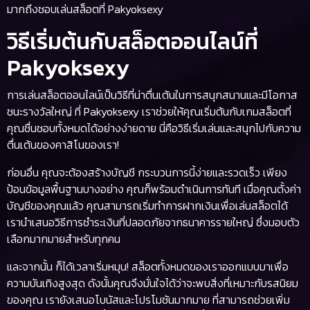
มากถึงชอบเล่นสล็อตที่ Pakyoksexy
วิธีเริ่มต้นกับสล็อตออนไลน์ที่
Pakyoksexy
การเล่นสล็อตออนไลน์เป็นวิธีที่น่าตื่นเต้นในการสนุกสนานและมีโอกาส
ชนะรางวัลใหญ่ ที่ Pakyoksexy เราช่วยให้คุณเริ่มต้นกับเกมสล็อตที่
คุณชื่นชอบทั้งหมดได้อย่างง่ายดาย นี่คือวิธีเริ่มเล่นและสนุกไปกับความ
ตื่นเต้นของคาสิโนของเรา!
ก่อนอื่น คุณจะต้องสร้างบัญชี กระบวนการนี้ง่ายและรวดเร็ว เพียง
ป้อนข้อมูลพื้นฐานบางอย่าง คุณก็พร้อมดำเนินการทันที เมื่อคุณตั้งค่า
บัญชีของคุณแล้ว คุณสามารถเริ่มทำการฝากเงินเพื่อเล่นสล็อตได้
เรานำเสนอวิธีการชำระเงินที่ปลอดภัยจากธนาคารรายใหญ่ ซึ่งมอบตัว
เลือกมากมายสำหรับทุกคน
และจากนั้น ก็ได้เวลาเริ่มหมุน! สล็อตทั้งหมดของเราออกแบบมาเพื่อ
ความบันเทิงสูงสุด ดังนั้นคุณจึงมั่นใจได้ว่าจะพบสิ่งที่เหมาะกับรสนิยม
ของคุณ เรายังเสนอโบนัสและโปรโมชันมากมาย ที่สามารถช่วยเพิ่ม