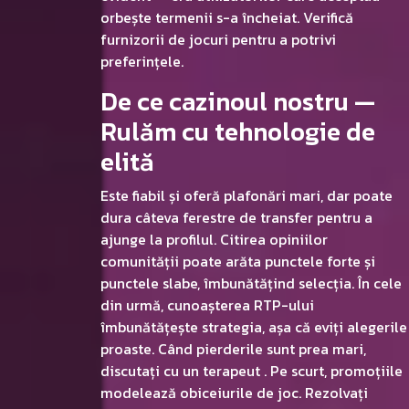
orbește termenii s-a încheiat. Verifică
furnizorii de jocuri pentru a potrivi
preferințele.
De ce cazinoul nostru —
Rulăm cu tehnologie de
elită
Este fiabil și oferă plafonări mari, dar poate
dura câteva ferestre de transfer pentru a
ajunge la profilul. Citirea opiniilor
comunității poate arăta punctele forte și
punctele slabe, îmbunătățind selecția. În cele
din urmă, cunoașterea RTP-ului
îmbunătățește strategia, așa că eviți alegerile
proaste. Când pierderile sunt prea mari,
discutați cu un terapeut . Pe scurt, promoțiile
modelează obiceiurile de joc. Rezolvați