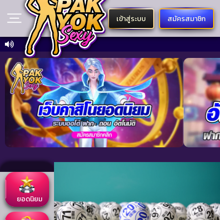
เข้าสู่ระบบ
สมัครสมาชิก
ยอดนิยม