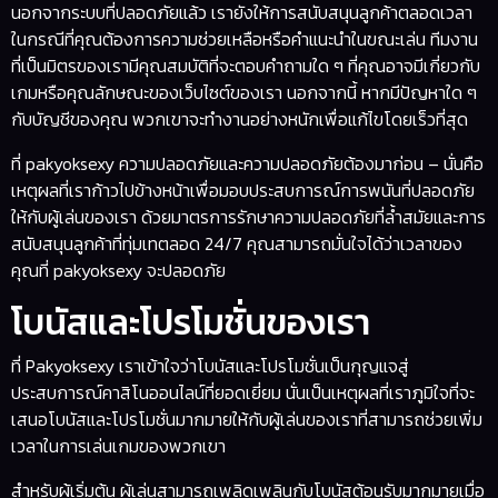
นอกจากระบบที่ปลอดภัยแล้ว เรายังให้การสนับสนุนลูกค้าตลอดเวลา
ในกรณีที่คุณต้องการความช่วยเหลือหรือคำแนะนำในขณะเล่น ทีมงาน
ที่เป็นมิตรของเรามีคุณสมบัติที่จะตอบคำถามใด ๆ ที่คุณอาจมีเกี่ยวกับ
เกมหรือคุณลักษณะของเว็บไซต์ของเรา นอกจากนี้ หากมีปัญหาใด ๆ
กับบัญชีของคุณ พวกเขาจะทำงานอย่างหนักเพื่อแก้ไขโดยเร็วที่สุด
ที่ pakyoksexy ความปลอดภัยและความปลอดภัยต้องมาก่อน – นั่นคือ
เหตุผลที่เราก้าวไปข้างหน้าเพื่อมอบประสบการณ์การพนันที่ปลอดภัย
ให้กับผู้เล่นของเรา ด้วยมาตรการรักษาความปลอดภัยที่ล้ำสมัยและการ
สนับสนุนลูกค้าที่ทุ่มเทตลอด 24/7 คุณสามารถมั่นใจได้ว่าเวลาของ
คุณที่ pakyoksexy จะปลอดภัย
โบนัสและโปรโมชั่นของเรา
ที่ Pakyoksexy เราเข้าใจว่าโบนัสและโปรโมชั่นเป็นกุญแจสู่
ประสบการณ์คาสิโนออนไลน์ที่ยอดเยี่ยม นั่นเป็นเหตุผลที่เราภูมิใจที่จะ
เสนอโบนัสและโปรโมชั่นมากมายให้กับผู้เล่นของเราที่สามารถช่วยเพิ่ม
เวลาในการเล่นเกมของพวกเขา
สำหรับผู้เริ่มต้น ผู้เล่นสามารถเพลิดเพลินกับโบนัสต้อนรับมากมายเมื่อ