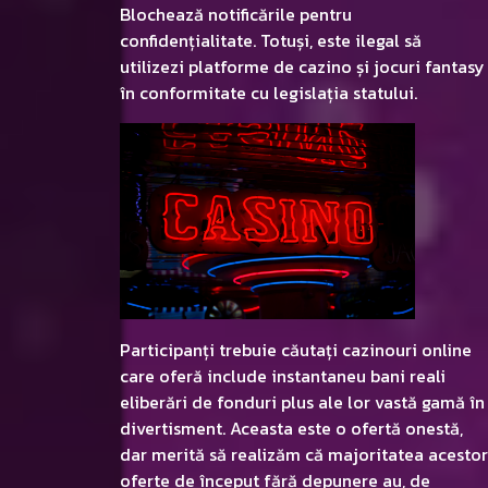
Blochează notificările pentru
confidențialitate. Totuși, este ilegal să
utilizezi platforme de cazino și jocuri fantasy
în conformitate cu legislația statului.
Participanți trebuie căutați cazinouri online
care oferă include instantaneu bani reali
eliberări de fonduri plus ale lor vastă gamă în
divertisment. Aceasta este o ofertă onestă,
dar merită să realizăm că majoritatea acestor
oferte de început fără depunere au, de