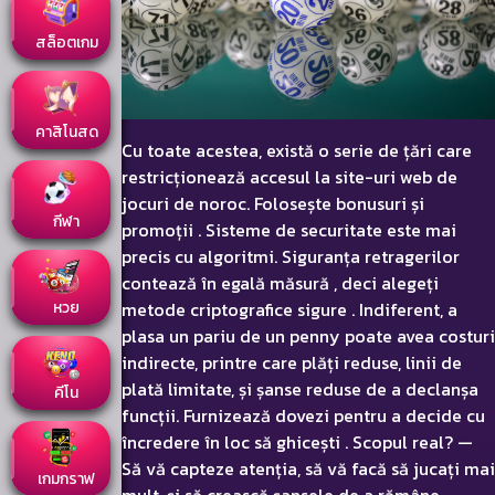
สล็อตเกม
คาสิโนสด
Cu toate acestea, există o serie de țări care
restricționează accesul la site-uri web de
jocuri de noroc. Folosește bonusuri și
กีฬา
promoții . Sisteme de securitate este mai
precis cu algoritmi. Siguranța retragerilor
contează în egală măsură , deci alegeți
metode criptografice sigure . Indiferent, a
หวย
plasa un pariu de un penny poate avea costuri
indirecte, printre care plăți reduse, linii de
plată limitate, și șanse reduse de a declanșa
คีโน
funcții. Furnizează dovezi pentru a decide cu
încredere în loc să ghicești . Scopul real? —
Să vă capteze atenția, să vă facă să jucați mai
เกมกราฟ
mult, și să crească șansele de a rămâne.