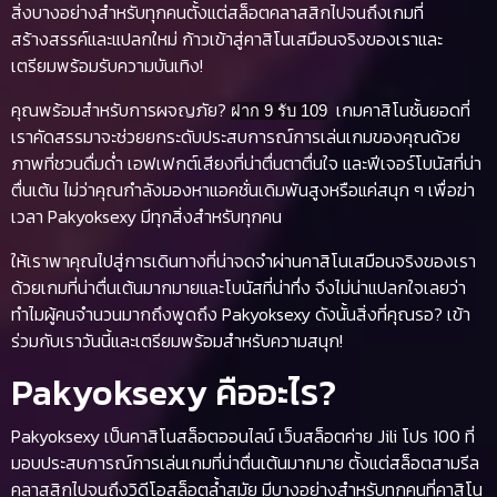
สิ่งบางอย่างสำหรับทุกคนตั้งแต่สล็อตคลาสสิกไปจนถึงเกมที่
สร้างสรรค์และแปลกใหม่ ก้าวเข้าสู่คาสิโนเสมือนจริงของเราและ
เตรียมพร้อมรับความบันเทิง!
คุณพร้อมสำหรับการผจญภัย?
เกมคาสิโนชั้นยอดที่
ฝาก 9 รับ 109
เราคัดสรรมาจะช่วยยกระดับประสบการณ์การเล่นเกมของคุณด้วย
ภาพที่ชวนดื่มด่ำ เอฟเฟกต์เสียงที่น่าตื่นตาตื่นใจ และฟีเจอร์โบนัสที่น่า
ตื่นเต้น ไม่ว่าคุณกำลังมองหาแอคชั่นเดิมพันสูงหรือแค่สนุก ๆ เพื่อฆ่า
เวลา Pakyoksexy มีทุกสิ่งสำหรับทุกคน
ให้เราพาคุณไปสู่การเดินทางที่น่าจดจำผ่านคาสิโนเสมือนจริงของเรา
ด้วยเกมที่น่าตื่นเต้นมากมายและโบนัสที่น่าทึ่ง จึงไม่น่าแปลกใจเลยว่า
ทำไมผู้คนจำนวนมากถึงพูดถึง Pakyoksexy ดังนั้นสิ่งที่คุณรอ? เข้า
ร่วมกับเราวันนี้และเตรียมพร้อมสำหรับความสนุก!
Pakyoksexy คืออะไร?
Pakyoksexy เป็นคาสิโนสล็อตออนไลน์
เว็บสล็อตค่าย Jili โปร 100
ที่
มอบประสบการณ์การเล่นเกมที่น่าตื่นเต้นมากมาย ตั้งแต่สล็อตสามรีล
คลาสสิกไปจนถึงวิดีโอสล็อตล้ำสมัย มีบางอย่างสำหรับทุกคนที่คาสิโน