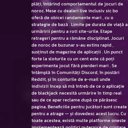
plăți, întărind comportamentul de jocuri de
noroc. Mese cu dealeri live inclusiv sic bo
oferă de obicei randamente mari , cu o
strategie de bază . Limite pe durata de viață a
urmăririi pentru a roti site-urile. Etape
retrageri pentru a rămâne disciplinat. Jocuri
de noroc de buzunar s-au extins rapid ,
susținut de magazine de aplicații . Un punct
forte la sloturile cu un cent este că poți
experimenta jocul fără pierderi mari . Se
întâmplă în Comunități Discord, ​​în postări
Reddit, și în conturile de e-mail unde
indivizii încep să mă întreb de ce o aplicație
de blackjack necesită urmărire în timp real
sau de ce apar reclame după ce părăsesc
pagina. Beneficiile pentru jucători sunt create
pentru a atrage — și dovedesc acest lucru. Cu
toate acestea, există multe platforme oneste
implementează politici puternice de criptare