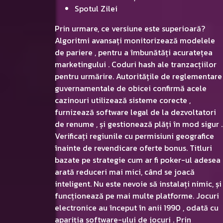
Spotul Zilei
Prin urmare, ce versiune este superioară?
Algoritmi avansați monitorizează modelele
de pariere , pentru a îmbunătăți acuratețea
marketingului . Coduri hash ale tranzacțiilor
pentru urmărire. Autoritățile de reglementare
guvernamentale de obicei confirmă acele
cazinouri utilizează sisteme corecte ,
furnizează software legal de la dezvoltatori
de renume , și gestionează plăți în mod sigur .
Verificați regiunile cu permisiuni geografice
înainte de revendicare oferte bonus. Titluri
bazate pe strategie cum ar fi poker-ul adesea
arată reduceri mai mici, când se joacă
inteligent. Nu este nevoie să instalați nimic, și
funcționează pe mai multe platforme. Jocuri
electronice au început în anii 1990 , odată cu
apariția software-ului de jocuri . Prin