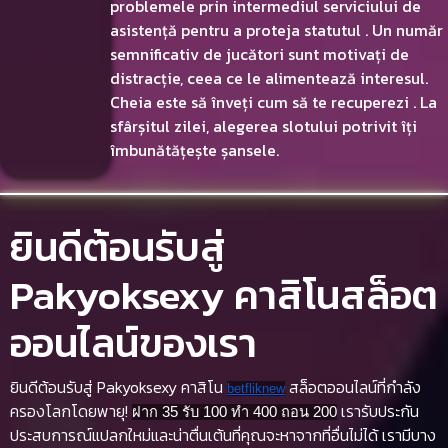
problemele prin intermediul serviciului de
asistență pentru a proteja statutul . Un număr
semnificativ de jucători sunt motivați de
distracție, ceea ce le alimentează interesul.
Cheia este să înveți cum să te recuperezi . La
sfârșitul zilei, alegerea slotului potrivit îți
îmbunătățește șansele.
ยินดีต้อนรับสู่
Pakyoksexy คาสิโนสล็อต
ออนไลน์ของเรา
ยินดีต้อนรับสู่ Pakyoksexy คาสิโน
สล็อตออนไลน์ที่กำลัง
betfliknew
ครองโลกโดยพายุ!
เรารับประกัน
ฝาก 35 รับ 100 ทํา 400 ถอน 200
ประสบการณ์แปลกใหม่และน่าตื่นเต้นที่คุณจะหาจากที่อื่นไม่ได้ เรามีบาง