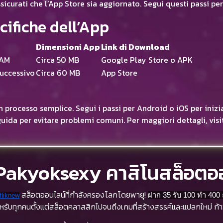
assicurati che l’App Store sia aggiornato. Segui questi passi p
cifiche dell’App
Dimensioni App
Link di Download
RAM
Circa 50 MB
Google Play Store o APK
successivo
Circa 60 MB
App Store
n processo semplice. Segui i passi per Android o iOS per inizi
guida per evitare problemi comuni. Per maggiori dettagli, vis
ู่ Pakyoksexy คาสิโนสล็อต
สล็อตออนไลน์ที่กำลังครองโลกโดยพายุ!
ฝาก 35 รับ 100 ทํา 400
fliknew
งสำหรับทุกคนตั้งแต่สล็อตคลาสสิกไปจนถึงเกมที่สร้างสรรค์และแปลกใหม่ ก้