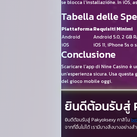
se blocca l’installazione. In iOS, 
Tabella delle Spe
Piattaforma
Requisiti Minimi
Android
Android 5.0, 2 GB 
iOS
iOS 11, iPhone 5s o 
Conclusione
Scaricare l’app di Nine Casino è u
un’esperienza sicura. Usa questa 
del gioco mobile oggi.
ยินดีต้อนรับส
ยินดีต้อนรับสู่ Pakyoksexy คาสิโน
bet
จากที่อื่นไม่ได้ เรามีบางสิ่งบางอย่า