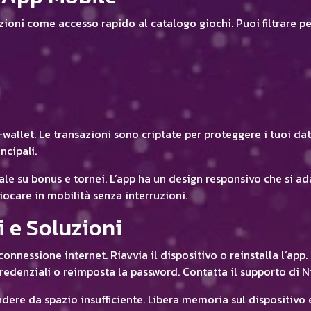
zioni come accesso rapido al catalogo giochi. Puoi filtrare pe
wallet. Le transazioni sono criptate per proteggere i tuoi dat
ncipali.
le su bonus e tornei. L’app ha un design responsivo che si ad
giocare in mobilità senza interruzioni.
 e Soluzioni
 connessione internet. Riavvia il dispositivo o reinstalla l’app
 credenziali o reimposta la password. Contatta il supporto di N
ere da spazio insufficiente. Libera memoria sul dispositivo e