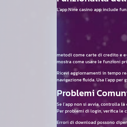
L’app Nine casino app include fun
metodi come carte di credito e e-
mostra come usare le funzioni pri
Ricevi aggiornamenti in tempo rea
navigazione fluida. Usa l’app per 
Problemi Comuni
Se l’app non si avvia, controlla la
Per problemi di login, verifica le
Errori di download possono dipend