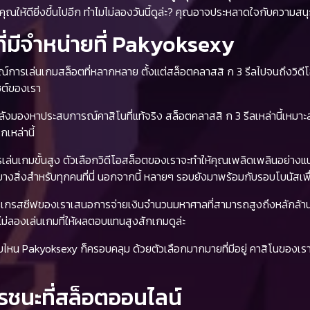
คุณให้ดียิ่งขึ้นไปอีก ทำไมไม่ลองวันนี้ดูล่ะ? คุณอาจประหลาดใจกับความส
่มีจำหน่ายที่ Pakyoksexy
ารเล่นเกมสล็อตที่หลากหลาย ตั้งแต่สล็อตคลาสสิ ก 3 รีลไปจนถึงวิดีโอสล็
ซต์ของเรา
ลังมองหาประสบการณ์คาสิโนที่แท้จริง สล็อตคลาสสิ ก 3 รีลเหล่านี้เหมา
เหล่านี้
บการเล่นเกมขั้นสูง ตัวเลือกวิดีโอสล็อตของเราจะทำให้คุณเพลิดเพลินอย่า
ีบางสิ่งสำหรับทุกคนที่นี่ นอกจากนี้ หลายๆ รอบยังมาพร้อมกับรอบโบนัสเพื
รสซีฟของเราเสนอการจ่ายเงินจำนวนมหาศาลที่สามารถสูงถึงหลักล้าน! พวก
มไม่ลองเล่นเกมที่ให้ผลตอบแทนสูงสักเกมดูล่ะ
น Pakyoksexy ก็ครอบคลุม ด้วยตัวเลือกมากมายที่มีอยู่ คาสิโนของเราจึง
รชนะที่สล็อตออนไลน์