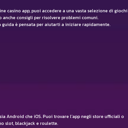
ine casino app, puoi accedere a una vasta selezione di giochi
o anche consigli per risolvere problemi comuni.
 guida è pensata per aiutarti a iniziare rapidamente.
a Android che iOS. Puoi trovare l’app negli store ufficiali o
no slot, blackjack e roulette.