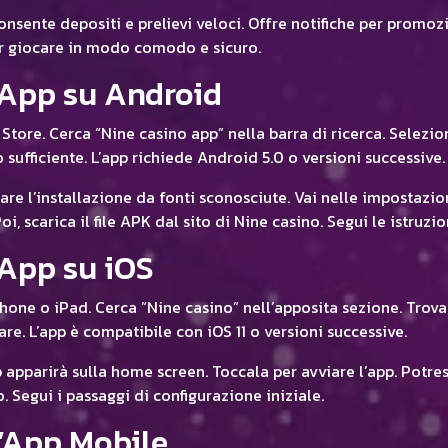
nsente depositi e prelievi veloci. Offre notifiche per promoz
er giocare in modo comodo e sicuro.
’App su Android
Store. Cerca “Nine casino app” nella barra di ricerca. Seleziona
 sufficiente. L’app richiede Android 5.0 o versioni successive.
itare l’installazione da fonti sconosciute. Vai nelle impostazio
oi, scarica il file APK dal sito di Nine casino. Segui le istruz
’App su iOS
Phone o iPad. Cerca “Nine casino” nell’apposita sezione. Trova l
e. L’app è compatibile con iOS 11 o versioni successive.
p apparirà sulla home screen. Toccala per avviare l’app. Potre
. Segui i passaggi di configurazione iniziale.
l’App Mobile