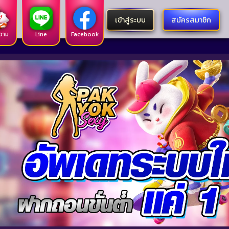
เข้าสู่ระบบ
สมัครสมาชิก
วาม
Line
Facebook