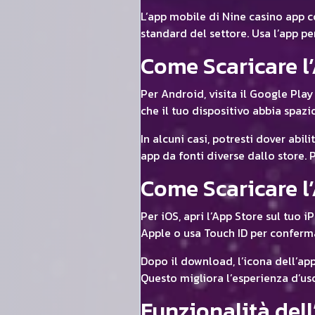
L’app mobile di Nine casino app co
standard del settore. Usa l’app p
Come Scaricare l
Per Android, visita il Google Play 
che il tuo dispositivo abbia spazio
In alcuni casi, potresti dover abil
app da fonti diverse dallo store. P
Come Scaricare l
Per iOS, apri l’App Store sul tuo i
Apple o usa Touch ID per confermar
Dopo il download, l’icona dell’ap
Questo migliora l’esperienza d’uso
Funzionalità del