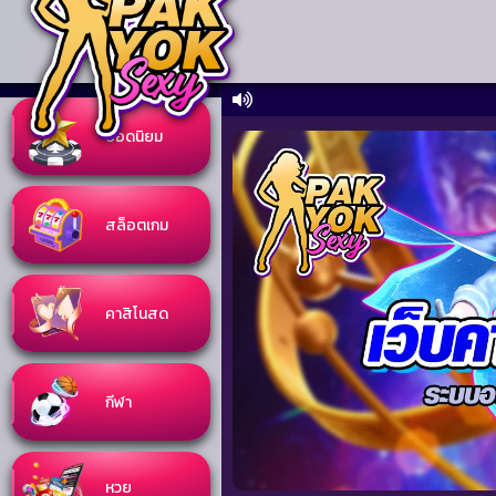
ยอดนิยม
สล็อตเกม
คาสิโนสด
กีฬา
หวย