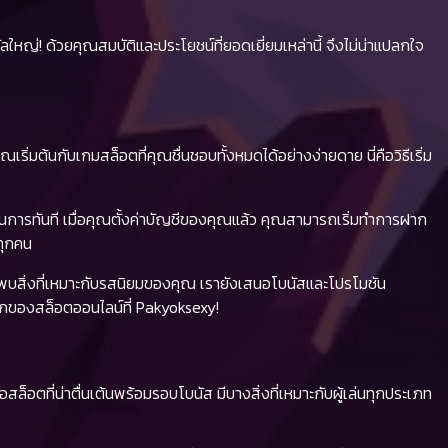
ญ่! ด้วยคุณสมบัติและประโยชน์ที่ยอดเยี่ยมเหล่านี้ จึงไม่น่าแปลกใจ
ริ่มต้นกับเกมสล็อตที่คุณชื่นชอบทั้งหมดได้อย่างง่ายดาย นี่คือวิธีเริ่ม
ินการทันที เมื่อคุณตั้งค่าบัญชีของคุณแล้ว คุณสามารถเริ่มทำการฝาก
ทุกคน
าจะพบสิ่งที่เหมาะกับรสนิยมของคุณ เรายังเสนอโบนัสและโปรโมชัน
นุกของสล็อตออนไลน์ที่ Pakyoksexy!
อตที่น่าตื่นเต้นพร้อมรอบโบนัส มีบางสิ่งที่เหมาะกับผู้เล่นทุกประเภท