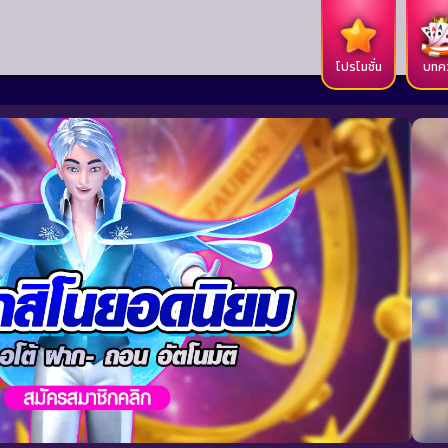
โปรโมชั่น
บทค