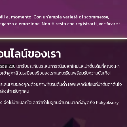
bili al momento. Con un’ampia varietà di scommesse,
ganza e emozione. Non ti resta che registrarti, verificare il
ออนไลน์ของเรา
เรารับประกันประสบการณ์แปลกใหม่และน่าตื่นเต้นที่คุณจะหา
 ถอน 200
าวเข้าสู่คาสิโนเสมือนจริงของเราและเตรียมพร้อมรับความบันเทิง!
ล่นเกมของคุณด้วยภาพที่ชวนดื่มด่ำ เอฟเฟกต์เสียงที่น่าตื่นตาตื่นใจ
ุกสิ่งสำหรับทุกคน
าทึ่ง จึงไม่น่าแปลกใจเลยว่าทำไมผู้คนจำนวนมากถึงพูดถึง Pakyoksexy