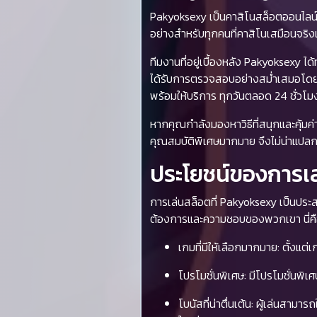
Pakyoksexy เป็นคาสิโนสล็อตออนไลน
อย่างสำหรับทุกคนที่คาสิโนเสมือนจริ
ทีมงานที่อยู่เบื้องหลัง Pakyoksexy ได
ได้รับการตรวจสอบอย่างสม่ำเสมอโดยบุ
พร้อมให้บริการ ทุกวันตลอด 24 ชั่วโ
หากคุณกำลังมองหาวิธีที่สนุกและคุ้มค
คุณสมบัติพิเศษมากมาย จึงไม่น่าแปลก
ประโยชน์ของการเ
การเล่นสล็อตที่ Pakyoksexy เป็นประส
ต้องการและความชอบของพวกเขา นี่คื
เกมที่มีให้เลือกมากมาย: ตั้ง
โปรโมชั่นพิเศษ: มีโปรโมชั่นพิเศษ
โบนัสที่น่าตื่นเต้น: ผู้เล่นสาม