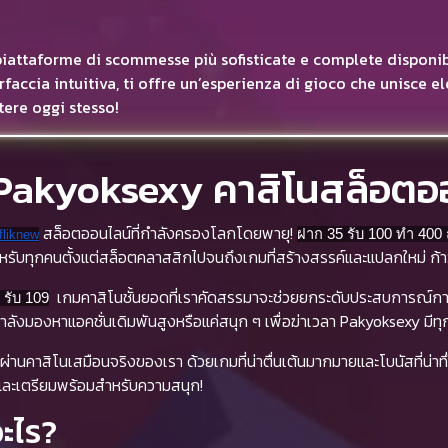
piattaforme di scommesse più sofisticate e complete disponi
accia intuitiva, ti offre un’esperienza di gioco che unisce ele
ere oggi stesso!
ู่ Pakyoksexy คาสิโนสล็อต
สล็อตออนไลน์ที่กำลังครองโลกโดยพายุ!
ฝาก 35 รับ 100 ทํา 400
fliknew
งสำหรับทุกคนตั้งแต่สล็อตคลาสสิกไปจนถึงเกมที่สร้างสรรค์และแปลกใหม่ ก้
เกมคาสิโนชั้นยอดที่เราคัดสรรมาจะช่วยยกระดับประสบการณ์การเ
 รับ 109
ุณกำลังมองหาแอคชั่นเดิมพันสูงหรือแค่สนุก ๆ เพื่อฆ่าเวลา Pakyoksexy มีท
ำผ่านคาสิโนเสมือนจริงของเรา ด้วยเกมที่น่าตื่นเต้นมากมายและโบนัสที่น่
นนี้และเตรียมพร้อมสำหรับความสนุก!
ะไร?