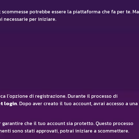
t scommesse
potrebbe essere la piattaforma che fa per te. Ma
i necessarie per iniziare.
erca l’opzione di registrazione. Durante il processo di
t login
. Dopo aver creato il tuo account, avrai accesso a una
per garantire che il tuo account sia protetto. Questo processo
enti sono stati approvati, potrai iniziare a scommettere.