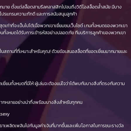
ากมาย ตั้งแต่สล็อตสามรีลคลาสสิกไปจนถึงวิดีโอสล็อตล้ำสมัย มีบาง
ส โปรแกรมความภักดี และการสนับสนุนลูกค้า
ี่สุดเท่าที่จะเป็นไปได้เมื่อพวกเขาเยี่ยมชมเว็บไซต์ เกมทั้งหมดของพวกเขา
งินทั้งหมดได้รับการเข้ารหัสอย่างปลอดภัย ทีมบริการลูกค้าของพวกเขา
็นสถานที่ที่เหมาะสำหรับคุณ! ด้วยข้อเสนอสล็อตที่ยอดเยี่ยมมากมายและ
เยี่ยมทั้งหมดที่มีให้ ผู้เล่นจะต้องแน่ใจว่าได้พบกับบางสิ่งที่ตรงกับความ
ากหลายอย่างน่าทึ่งพร้อมบางสิ่งสำหรับทุกคน
oksexy
วกเขาเพลิดเพลินไปกับมูลค่าเงินที่มากขึ้นและเพิ่มโอกาสในการชนะรางวัล