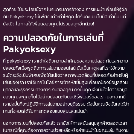
สุดท้าย ใช้ประโยชน์จากโปรแกรมการอ้างอิง การแนะนำเพื่อนให้รู้จัก
กับ Pakyoksexy ไม่เพียงแต่จะทำให้คุณได้รับคะแนนโบนัสเท่านั้น แต่
ยังเปิดโอกาสให้เพื่อนของคุณได้ร่วมสนุกอีกด้วย!
ความปลอดภัยในการเล่นที่
Pakyoksexy
ที่ pakyoksexy เราเข้าใจถึงความสำคัญของความปลอดภัยและความ
ปลอดภัยเมื่อพูดถึงการเล่นเกมออนไลน์ นั่นเป็นเหตุผลที่เราใช้ความ
ระมัดระวังเป็นพิเศษเพื่อให้แน่ใจว่าสภาพแวดล้อมที่ปลอดภัยสำหรับผู้
เล่นของเรา เราใช้เทคโนโลยีการเข้ารหัสขั้นสูงเพื่อปกป้องข้อมูลส่วน
บุคคลและธุรกรรมทางการเงินของคุณ ดังนั้นคุณจึงมั่นใจได้ว่าข้อมูล
ของคุณจะถูกเก็บไว้อย่างปลอดภัยบนเซิร์ฟเวอร์ของเรา นอกจากนี้
เรามุ่งมั่นที่จะปฏิบัติการเล่นเกมอย่างยุติธรรม ดังนั้นคุณจึงมั่นใจได้ว่า
เกมทั้งหมดได้รับการทดสอบแบบสุ่มและแม่นยำ
นอกจากระบบที่ปลอดภัยแล้ว เรายังให้การสนับสนุนลูกค้าตลอดเวลา
ในกรณีที่คุณต้องการความช่วยเหลือหรือคำแนะนำในขณะเล่น ทีมงาน