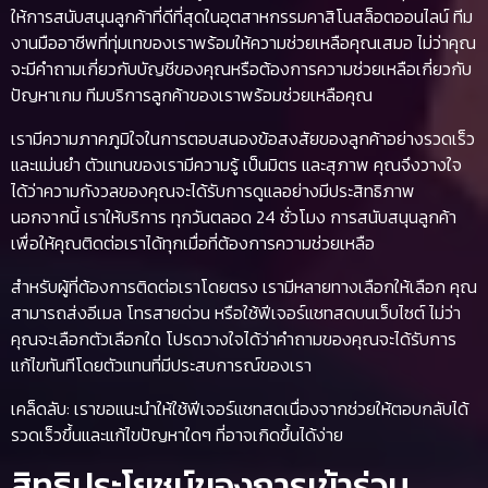
ให้การสนับสนุนลูกค้าที่ดีที่สุดในอุตสาหกรรมคาสิโนสล็อตออนไลน์ ทีม
งานมืออาชีพที่ทุ่มเทของเราพร้อมให้ความช่วยเหลือคุณเสมอ ไม่ว่าคุณ
จะมีคำถามเกี่ยวกับบัญชีของคุณหรือต้องการความช่วยเหลือเกี่ยวกับ
ปัญหาเกม ทีมบริการลูกค้าของเราพร้อมช่วยเหลือคุณ
เรามีความภาคภูมิใจในการตอบสนองข้อสงสัยของลูกค้าอย่างรวดเร็ว
และแม่นยำ ตัวแทนของเรามีความรู้ เป็นมิตร และสุภาพ คุณจึงวางใจ
ได้ว่าความกังวลของคุณจะได้รับการดูแลอย่างมีประสิทธิภาพ
นอกจากนี้ เราให้บริการ ทุกวันตลอด 24 ชั่วโมง การสนับสนุนลูกค้า
เพื่อให้คุณติดต่อเราได้ทุกเมื่อที่ต้องการความช่วยเหลือ
สำหรับผู้ที่ต้องการติดต่อเราโดยตรง เรามีหลายทางเลือกให้เลือก คุณ
สามารถส่งอีเมล โทรสายด่วน หรือใช้ฟีเจอร์แชทสดบนเว็บไซต์ ไม่ว่า
คุณจะเลือกตัวเลือกใด โปรดวางใจได้ว่าคำถามของคุณจะได้รับการ
แก้ไขทันทีโดยตัวแทนที่มีประสบการณ์ของเรา
เคล็ดลับ: เราขอแนะนำให้ใช้ฟีเจอร์แชทสดเนื่องจากช่วยให้ตอบกลับได้
รวดเร็วขึ้นและแก้ไขปัญหาใดๆ ที่อาจเกิดขึ้นได้ง่าย
สิทธิประโยชน์ของการเข้าร่วม