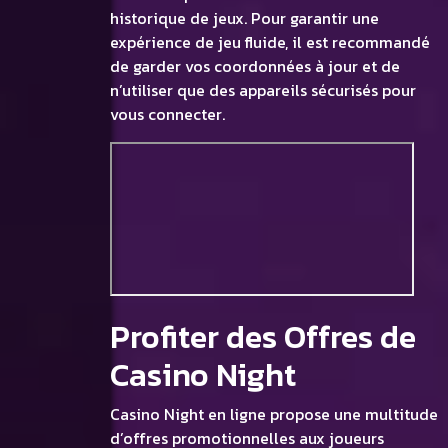
historique de jeux. Pour garantir une
expérience de jeu fluide, il est recommandé
de garder vos coordonnées à jour et de
n’utiliser que des appareils sécurisés pour
vous connecter.
Profiter des Offres de
Casino Night
Casino Night en ligne propose une multitude
d’offres promotionnelles aux joueurs