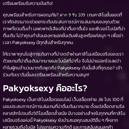
เตรียมพร้อมรับความบันเทิง!
คุณพร้อมสำหรับการผจญภัย?
เกมคาสิโนชั้นยอดที่
ฝาก 9 รับ 109
เราคัดสรรมาจะช่วยยกระดับประสบการณ์การเล่นเกมของคุณด้วย
ภาพที่ชวนดื่มด่ำ เอฟเฟกต์เสียงที่น่าตื่นตาตื่นใจ และฟีเจอร์โบนัสที่น่า
ตื่นเต้น ไม่ว่าคุณกำลังมองหาแอคชั่นเดิมพันสูงหรือแค่สนุก ๆ เพื่อฆ่า
เวลา Pakyoksexy มีทุกสิ่งสำหรับทุกคน
ให้เราพาคุณไปสู่การเดินทางที่น่าจดจำผ่านคาสิโนเสมือนจริงของเรา
ด้วยเกมที่น่าตื่นเต้นมากมายและโบนัสที่น่าทึ่ง จึงไม่น่าแปลกใจเลยว่า
ทำไมผู้คนจำนวนมากถึงพูดถึง Pakyoksexy ดังนั้นสิ่งที่คุณรอ? เข้า
ร่วมกับเราวันนี้และเตรียมพร้อมสำหรับความสนุก!
Pakyoksexy คืออะไร?
Pakyoksexy เป็นคาสิโนสล็อตออนไลน์
เว็บสล็อตค่าย Jili โปร 100
ที่
มอบประสบการณ์การเล่นเกมที่น่าตื่นเต้นมากมาย ตั้งแต่สล็อตสามรีล
คลาสสิกไปจนถึงวิดีโอสล็อตล้ำสมัย มีบางอย่างสำหรับทุกคนที่คาสิโน
เสมือนจริงแห่งนี้ Pakyoksexy ยังนำเสนอคุณสมบัติอื่น ๆ ที่หลาก
หลายรวมถึงโบนัส โปรแกรมความภักดี และการสนับสนุนลูกค้า