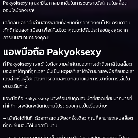
Pakyoksexy คุณจะมีโอกาสมากขึ้นในการชนะรางวัลใหญ่ในสล็อต
ออนไลน์ของเรา!
เคล็ดลับ: อย่าลืมอ่านสิทธิพิเศษทั้งหมดที่เกี่ยวข้องกับโปรแกรมความ
ภักดีก่อนลงทะเบียน เพื่อให้แน่ใจว่าคุณจะได้รับประโยชน์สูงสุดจาก
การเป็นสมาชิกของคุณ!
แอพมือถือ Pakyoksexy
ที่ Pakyoksexy เราเข้าใจถึงความสำคัญของการเข้าถึงคาสิโนสล็อต
ของเราได้ทุกที่ทุกเวลา นั่นเป็นเหตุผลที่เราได้พัฒนาแอพมือถือของเรา
เองสำหรับผู้ใช้ที่ต้องการความสะดวกสบายและการเข้าถึงการเล่นใน
ขณะเดินทาง
แอพมือถือ Pakyoksexy มาพร้อมกับคุณสมบัติที่ยอดเยี่ยมมากมายที่
ทำให้การเพลิดเพลินกับเกมโปรดของคุณเป็นเรื่องง่าย:
– เข้าถึงได้ทันที: ด้วยการแตะเพียงครั้งเดียว คุณก็สามารถเล่นสล็อต
ที่คุณชื่นชอบได้ในเวลาไม่นาน
– ความหลากหลาย: เล่นสล็อตต่าง ๆ นับร้อยและค้นหารายการโปรด