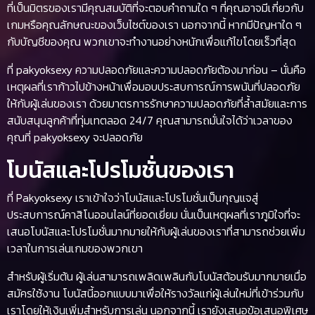
ที่เป็นมิตรของเรามีคุณสมบัติที่จะตอบคำถามใด ๆ ที่คุณอาจมีเกี่ยวกับ
เกมหรือคุณลักษณะของเว็บไซต์ของเรา นอกจากนี้ หากมีปัญหาใด ๆ
กับบัญชีของคุณ พวกเขาจะทำงานอย่างหนักเพื่อแก้ไขโดยเร็วที่สุด
ที่ pakyoksexy ความปลอดภัยและความปลอดภัยต้องมาก่อน – นั่นคือ
เหตุผลที่เราก้าวไปข้างหน้าเพื่อมอบประสบการณ์การพนันที่ปลอดภัย
ให้กับผู้เล่นของเรา ด้วยมาตรการรักษาความปลอดภัยที่ล้ำสมัยและการ
สนับสนุนลูกค้าที่ทุ่มเทตลอด 24/7 คุณสามารถมั่นใจได้ว่าเวลาของ
คุณที่ pakyoksexy จะปลอดภัย
โบนัสและโปรโมชั่นของเรา
ที่ Pakyoksexy เราเข้าใจว่าโบนัสและโปรโมชั่นเป็นกุญแจสู่
ประสบการณ์คาสิโนออนไลน์ที่ยอดเยี่ยม นั่นเป็นเหตุผลที่เราภูมิใจที่จะ
เสนอโบนัสและโปรโมชั่นมากมายให้กับผู้เล่นของเราที่สามารถช่วยเพิ่ม
เวลาในการเล่นเกมของพวกเขา
สำหรับผู้เริ่มต้น ผู้เล่นสามารถเพลิดเพลินกับโบนัสต้อนรับมากมายเมื่อ
สมัครใช้งาน โบนัสนี้ออกแบบมาเพื่อให้รางวัลแก่ผู้เล่นใหม่ที่เข้าร่วมกับ
เราโดยให้เงินเพิ่มสำหรับการเล่น นอกจากนี้ เรายังเสนอข้อเสนอพิเศษ