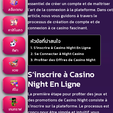
essentiel de créer un compte et de maîtriser
l’art de la connexion à la plateforme. Dans cet
สล็อตเกม
article, nous vous guidons à travers le
processus de création de compte et de
connexion à ce casino fascinant.
คาสิโนสด
หัวข้อที่น่าสนใจ
S’inscrire à Casino Night En Ligne
กีฬา
Se Connecter à Night Casino
Profiter des Offres de Casino Night
หวย
S’inscrire à Casino
Night En Ligne
คีโน
La première étape pour profiter des jeux et
des promotions de Casino Night consiste à
s’inscrire sur la plateforme. Le processus est
เกมกราฟ
conçu pour être simple et intuitif, vous