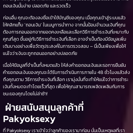
ถอนเงินนั้นง่าย ปลอดภัย และรวดเร็ว
ก่อนอื่น คุณจะต้องลงชื่อเข้าใช้บัญชีของคุณ เมื่อคุณเข้าสู่ระบบแล้ว
ให้คลิกแท็บ ‘ถอนเงิน’ ในเมนูการนำทาง จากนั้นป้อนจำนวนเงินที่คุณ
ต้องการถอนออกจากยอดคงเหลือและเลือกวิธีการชำระเงินที่เหมาะกับ
คุณที่สุด ขึ้นอยู่กับวิธีการชำระเงินที่เลือก อาจจำเป็นต้องมีข้อมูลเพิ่ม
เติมบางอย่างเพื่อวัตถุประสงค์ในการตรวจสอบ – นี่เป็นเพียงเพื่อให้
แน่ใจว่าเงินจะถูกถอนออกอย่างปลอดภัย
เมื่อให้ข้อมูลที่จำเป็นทั้งหมดแล้ว ให้ส่งคำขอถอนเงินและรอการยืนยัน
คำขอถอนเงินของคุณจะได้รับการดำเนินการภายใน 48 ชั่วโมงแล้วส่ง
ถึงคุณตาม วิธีการชำระเงินที่เลือก เรามุ่งมั่นที่จะทำให้แน่ใจว่าการชำระ
เงินทั้งหมดจะทำโดยเร็วที่สุด เพื่อให้คุณสามารถเพลิดเพลินกับการ
ชนะของคุณโดยไม่ล่าช้า!
ฝ่ายสนับสนุนลูกค้าที่
Pakyoksexy
ที่ Pakyoksexy เราเข้าใจว่าลูกค้าของเรามาก่อน นั่นเป็นเหตุผลที่เรา