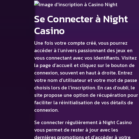
Se Connecter à Night
Casino
Une fois votre compte créé, vous pourrez
accéder à l’univers passionnant des jeux en
vous connectant avec vos identifiants. Visitez
la page d’accueil et cliquez sur le bouton de
connexion, souvent en haut à droite. Entrez
votre nom d’utilisateur et votre mot de passe
choisis lors de l’inscription. En cas d’oubli, le
site propose une option de récupération pour
faciliter la réinitialisation de vos détails de
connexion.
Se connecter régulièrement à Night Casino
vous permet de rester à jour avec les
dernières promotions et d’accéder à votre