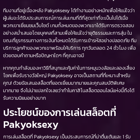
ทีมงานที่อยู่เบื้องหลัง Pakyoksexy ได้ทำงานอย่างหนักเพื่อให้แน่ใจว่า
ผู้เล่นจะได้รับประสบการณ์การเล่นเกมที่ดีที่สุดเท่าที่จะเป็นไปได้เมื่อ
พวกเขาเยี่ยมชมเว็บไซต์ เกมทั้งหมดของพวกเขาได้รับการตรวจสอบ
อย่างสม่ำเสมอโดยบุคคลที่สามเพื่อให้แน่ใจว่ายุติธรรมและการสุ่ม ใน
ขณะที่ธุรกรรมทางการเงินทั้งหมดได้รับการเข้ารหัสอย่างปลอดภัย ทีม
บริการลูกค้าของพวกเขาพร้อมให้บริการ ทุกวันตลอด 24 ชั่วโมง เพื่อ
ช่วยตอบคำถามหรือปัญหาใดๆ ที่คุณอาจมี
หากคุณกำลังมองหาวิธีที่สนุกและคุ้มค่าในการหมุนวงล้อและลองเสี่ยง
โชคเพื่อรับรางวัลใหญ่ Pakyoksexy อาจเป็นสถานที่ที่เหมาะสำหรับ
คุณ! ด้วยข้อเสนอสล็อตที่ยอดเยี่ยมมากมายและคุณสมบัติพิเศษ
มากมาย จึงไม่น่าแปลกใจเลยว่าทำไมคาสิโนสล็อตออนไลน์แห่งนี้ถึงได้
รับความนิยมอย่างมาก
ประโยชน์ของการเล่นสล็อตที่
Pakyoksexy
การเล่นสล็อตที่ Pakyoksexy เป็นประสบการณ์ที่น่าตื่นเต้นและ
1 รับ