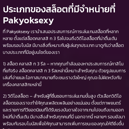
ประเภทของสล็อตที่มีจำหน่ายที่
Pakyoksexy
ที่ Pakyoksexy เรานำเสนอประสบการณ์การเล่นเกมสล็อตที่หลาก
หลาย ตั้งแต่สล็อตคลาสสิ ก 3 รีลไปจนถึงวิดีโอสล็อตที่น่าตื่นเต้น
พร้อมรอบโบนัส มีบางสิ่งที่เหมาะกับผู้เล่นทุกประเภท มาดูกันว่าสล็อต
บางประเภทที่มีอยู่บนไซต์ของเรา
1) สล็อต คลาสสิ ก 3 รีล – หากคุณกำลังมองหาประสบการณ์คาสิโน
ที่แท้จริง สล็อตคลาสสิ ก 3 รีลเหล่านี้เหมาะสำหรับคุณ ด้วยรูปแบบการ
เล่นที่ง่ายและโอกาสมากมายที่จะชนะรางวัลใหญ่ คุณจะไม่ผิดหวังกับ
เครื่องคลาสสิกเหล่านี้
2) วิดีโอสล็อต – สำหรับผู้ที่ชื่นชอบการเล่นเกมขั้นสูง ตัวเลือกวิดีโอ
สล็อตของเราจะทำให้คุณเพลิดเพลินอย่างแน่นอน ตั้งแต่ภาพยนตร์
และรายการทีวียอดนิยมที่ได้รับแรงบันดาลใจจากเกมไปจนถึงเกมออก
ใหม่ที่น่าตื่นเต้น มีบางสิ่งสำหรับทุกคนที่นี่ นอกจากนี้ หลายๆ รอบยังมา
พร้อมกับรอบโบนัสเพื่อให้คุณสามารถเพิ่มการชนะของคุณให้ดียิ่งขึ้น