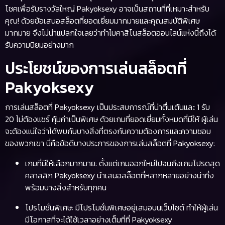
โชคเพื่อรับรางวัลใหญ่ Pakyoksexy อาจเป็นสถานที่ที่เหมาะสำหรับ
คุณ! ด้วยข้อเสนอสล็อตที่ยอดเยี่ยมมากมายและคุณสมบัติพิเศษ
มากมาย จึงไม่น่าแปลกใจเลยว่าทำไมคาสิโนสล็อตออนไลน์แห่งนี้ถึงได้
รับความนิยมอย่างมาก
ประโยชน์ของการเล่นสล็อตที่
Pakyoksexy
การเล่นสล็อตที่ Pakyoksexy เป็นประสบการณ์ที่น่าตื่นเต้นและ
1 รับ
20 ไม่ต้องแชร์
คุ้มค่าเป็นพิเศษ ด้วยเกมที่ยอดเยี่ยมทั้งหมดที่มีให้ ผู้เล่น
จะต้องแน่ใจว่าได้พบกับบางสิ่งที่ตรงกับความต้องการและความชอบ
ของพวกเขา นี่คือข้อดีบางประการของการเล่นสล็อตที่ Pakyoksexy:
เกมที่มีให้เลือกมากมาย: ตั้งแต่เกมออกใหม่ไปจนถึงเกมโปรดสุด
คลาสสิก Pakyoksexy นำเสนอสล็อตที่หลากหลายอย่างน่าทึ่ง
พร้อมบางสิ่งสำหรับทุกคน
โปรโมชั่นพิเศษ: มีโปรโมชั่นพิเศษอยู่เสมอบนเว็บไซต์ ทำให้ผู้เล่น
มีโอกาสที่จะได้ใช้เวลาอย่างเต็มที่ที่ Pakyoksexy