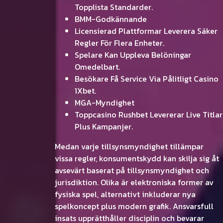
Topplista Standarder.
BMM-Godkännande
Licensierad Plattformar Leverera Säker
Regler För Flera Enheter.
Spelare Kan Uppleva Belöningar
Omedelbart.
Besökare Få Service Via Pålitligt Casino
1Xbet.
MGA-Myndighet
Toppcasino Rushbet Levererar Live Titlar
Plus Kampanjer.
Medan varje tillsynsmyndighet tillämpar
vissa regler, konsumentskydd kan skilja sig åt
avsevärt baserat på tillsynsmyndighet och
jurisdiktion. Olika är elektroniska former av
fysiska spel, alternativt inkluderar nya
spelkoncept plus modern grafik. Ansvarsfull
insats upprätthåller disciplin och bevarar