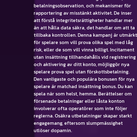
betalningsobservation, och mekanismer för
rapportering av misstänkt aktivitet. De inser
att förstå integritetsrättigheter handlar mer
än att hålla data säkra, det handlar om att ta
tillbaka kontrollen. Denna kampanj är utmärkt
för spelare som vill prova olika spel med låg
risk, eller de som vill vinna billigt. Incitament
utan insättning tillhandahålls vid registrering
och aktivering av ditt konto, möjliggör nya
spelare prova spel utan förskottsbetalning.
Den vanligaste och populära bonusen för nya
spelare är matchad insättning bonus. Du kan
spela när som helst, hemma. Berättelser om
försenade betalningar eller låsta konton
involverar ofta operatörer som inte följer
reglerna. Osäkra utbetalningar skapar starkt
engagemang, eftersom slumpmässighet
utlöser dopamin.