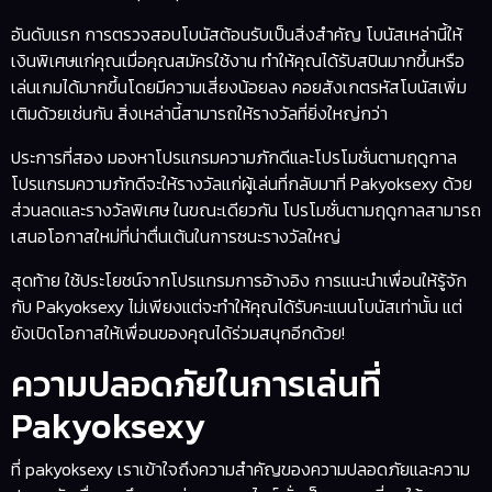
อันดับแรก การตรวจสอบโบนัสต้อนรับเป็นสิ่งสำคัญ โบนัสเหล่านี้ให้
เงินพิเศษแก่คุณเมื่อคุณสมัครใช้งาน ทำให้คุณได้รับสปินมากขึ้นหรือ
เล่นเกมได้มากขึ้นโดยมีความเสี่ยงน้อยลง คอยสังเกตรหัสโบนัสเพิ่ม
เติมด้วยเช่นกัน สิ่งเหล่านี้สามารถให้รางวัลที่ยิ่งใหญ่กว่า
ประการที่สอง มองหาโปรแกรมความภักดีและโปรโมชั่นตามฤดูกาล
โปรแกรมความภักดีจะให้รางวัลแก่ผู้เล่นที่กลับมาที่ Pakyoksexy ด้วย
ส่วนลดและรางวัลพิเศษ ในขณะเดียวกัน โปรโมชั่นตามฤดูกาลสามารถ
เสนอโอกาสใหม่ที่น่าตื่นเต้นในการชนะรางวัลใหญ่
สุดท้าย ใช้ประโยชน์จากโปรแกรมการอ้างอิง การแนะนำเพื่อนให้รู้จัก
กับ Pakyoksexy ไม่เพียงแต่จะทำให้คุณได้รับคะแนนโบนัสเท่านั้น แต่
ยังเปิดโอกาสให้เพื่อนของคุณได้ร่วมสนุกอีกด้วย!
ความปลอดภัยในการเล่นที่
Pakyoksexy
ที่ pakyoksexy เราเข้าใจถึงความสำคัญของความปลอดภัยและความ