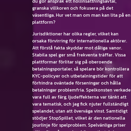
du gör anspråk ett nollinsättningsavtal,
granska villkoren och fokusera på det
väsentliga. Hur vet man om man kan lita på en
plattform?
Jurisdiktioner har olika regler, vilket kan
orsaka förvirring för internationella aktörer.
Att förstå fakta skyddar mot dåliga vanor.
Stabila spel ger små frekventa träffar. Vissa
plattformar förlitar sig på oberoende
betalningsportaler, så spelare bör kontrollera
KYC-policyer och utbetalningstider för att
förhindra oväntade förseningar och hålla
betalningar problemfria. Spelkonsten verkade
vara full av färg, ljudeffekterna var tänkt att
vara tematisk, och jag fick njuter fullständigt
spelandet, utan att överväga vinst. Samtidigt
stödjer StopSpillet, vilket är den nationella
jourlinje för spelproblem. Spelvänliga priser