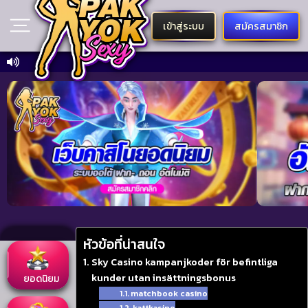
เข้าสู่ระบบ
สมัครสมาชิก
หัวข้อที่น่าสนใจ
Sky Casino kampanjkoder för befintliga
kunder utan insättningsbonus
ยอดนิยม
matchbook casino
kattkasino