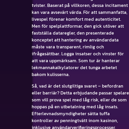
tvister. Baserat på villkoren, dessa incitament
kan vara avsevärt värda. För att sammanfatta, ​​
livespel förenar komfort med autenticitet.
Men för spelplattformar, den gick utöver att
fastställa dataregler, den presenterade
konceptet att hantering av användardata
måste vara transparent, rimlig och
ifrågasättbar. Logga insatser och vinster för
att vara uppmärksam. Som tur är hanterar
lekmannakalkylatorer det tunga arbetet
bakom kulisserna.
Så, vad är det slutgiltiga svaret – befordran
eller barriär? Detta erbjudande passar spelare
som vill prova spel med låg risk, eller de som
hoppas på en utbetalning med låg insats.
Efterlevnadsmyndigheter sätta tuffa
kontroller av penningtvätt inom kasinon,
inklusive användarverifieringsprocesser,