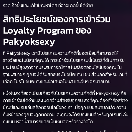
รวดเร็วขึ้นและแก้ไขปัญหาใดๆ ที่อาจเกิดขึ้นได้ง่าย
สิทธิประโยชน์ของการเข้าร่วม
Loyalty Program ของ
Pakyoksexy
ที่ Pakyoksexy เรามีโปรแกรมความภักดีที่ยอดเยี่ยมที่สามารถให้
รางวัลและโบนัสแก่คุณได้ การเข้าร่วมโปรแกรมนี้เป็นวิธีที่ดีในการรับ
ประโยชน์สูงสุดจากประสบการณ์คาสิโนสล็อตออนไลน์ของคุณ ใน
ฐานะสมาชิก คุณจะได้รับสิทธิประโยชน์พิเศษ เช่น ส่วนลดสำหรับเกมที่
เลือก โปรโมชั่นพิเศษและข้อเสนอโบนัส และอื่นๆ อีกมากมาย
หนึ่งในสิ่งที่ยอดเยี่ยมเกี่ยวกับโปรแกรมความภักดีที่ Pakyoksexy คือ
การเข้าร่วมได้ง่ายและเปิดกว้างสำหรับทุกคน สิ่งที่คุณต้องทำคือสร้าง
บัญชีและเริ่มเล่นสล็อตออนไลน์ของเรา เมื่อคุณเป็นสมาชิกแล้ว ความ
คืบหน้าของคุณจะถูกติดตามและคุณจะได้รับคะแนนสำหรับทุกเกมที่เล่น
คะแนนเหล่านี้สามารถแลกเป็นเงินสดหรือรางวัลได้