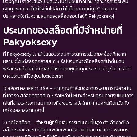
ของคุณ เรายังเสนอโบนัสและโปรโมชันมากมาย ที่สามารถช่วยเพิ่ม
เงินทุนของคุณให้ดียิ่งขึ้นไปอีก ทำไมไม่ลองวันนี้ดูล่ะ? คุณอาจ
ประหลาดใจกับความสนุกของสล็อตออนไลน์ที่ Pakyoksexy!
ประเภทของสล็อตที่มีจำหน่ายที่
Pakyoksexy
ที่ Pakyoksexy เรานำเสนอประสบการณ์การเล่นเกมสล็อตที่หลาก
หลาย ตั้งแต่สล็อตคลาสสิ ก 3 รีลไปจนถึงวิดีโอสล็อตที่น่าตื่นเต้น
พร้อมรอบโบนัส มีบางสิ่งที่เหมาะกับผู้เล่นทุกประเภท มาดูกันว่าสล็อต
บางประเภทที่มีอยู่บนไซต์ของเรา
1) สล็อต คลาสสิ ก 3 รีล – หากคุณกำลังมองหาประสบการณ์คาสิโน
ที่แท้จริง สล็อตคลาสสิ ก 3 รีลเหล่านี้เหมาะสำหรับคุณ ด้วยรูปแบบการ
เล่นที่ง่ายและโอกาสมากมายที่จะชนะรางวัลใหญ่ คุณจะไม่ผิดหวังกับ
เครื่องคลาสสิกเหล่านี้
2) วิดีโอสล็อต – สำหรับผู้ที่ชื่นชอบการเล่นเกมขั้นสูง ตัวเลือกวิดีโอ
สล็อตของเราจะทำให้คุณเพลิดเพลินอย่างแน่นอน ตั้งแต่ภาพยนตร์