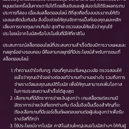
หมุนแต่ละครั้งนั้นคาดเดาไม่ได้โดยสิ้นเชิงและผู้เล่นจะไม่ได้รับผลกระทบ
ประการที่สอง เมื่อเล่นสล็อตออนไลน์ ดีที่สุดคือตั้งงบประมาณให้ตัว
เองและยึดมั่นกับมัน สิ่งนี้จะช่วยให้คุณจัดการแบ๊งค์ของคุณและหลีก
เลี่ยงการขาดทุนมากเกินไป สุดท้าย ตรวจสอบให้แน่ใจว่าคุณใช้
ประโยชน์จากโบนัสหรือโปรโมชั่นที่มีให้ที่คาสิโน
ประสบการณ์สล็อตออนไลน์ที่ประสบความสำเร็จต้องมีการวางแผนและ
กลยุทธ์อย่างรอบคอบ นี่คือสามกลยุทธ์ที่มีประโยชน์สำหรับการชนะที่
สล็อตออนไลน์:
ทำความเข้าใจกับกฎ: ก่อนที่คุณจะเริ่มหมุนวงล้อ ตรวจสอบให้
แน่ใจว่าคุณเข้าใจอย่างถ่องแท้ว่าเกมทำงานอย่างไร รวมถึงการ
จ่ายรางวัลและคุณสมบัติโบนัส เพื่อให้คุณสามารถเพิ่มโอกาส
ในการประสบความสำเร็จได้สูงสุด
เลือกเกมที่มีอัตราการจ่ายเงินสูงกว่า: เกมสล็อตแต่ละเกมมี
อัตราการจ่ายเงินที่แตกต่างกัน ดังนั้นจึงเป็นเรื่องสำคัญที่จะ
ต้องเลือกเกมที่มีเปอร์เซ็นต์ผลตอบแทนต่อผู้เล่นสูงกว่าเพื่อรับ
รางวัลที่ดีกว่า
ใช้ประโยชน์จากโบนัส: คาสิโนส่วนใหญ่เสนอโบนัสต่างๆ ให้กับผู้