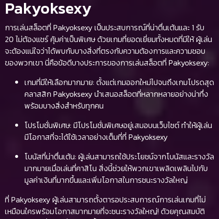
Pakyoksexy
การเล่นสล็อตที่ Pakyoksexy เป็นประสบการณ์ที่น่าตื่นเต้นและ
1 รับ
20 ไม่ต้องแชร์
คุ้มค่าเป็นพิเศษ ด้วยเกมที่ยอดเยี่ยมทั้งหมดที่มีให้ ผู้เล่น
จะต้องแน่ใจว่าได้พบกับบางสิ่งที่ตรงกับความต้องการและความชอบ
ของพวกเขา นี่คือข้อดีบางประการของการเล่นสล็อตที่ Pakyoksexy:
เกมที่มีให้เลือกมากมาย: ตั้งแต่เกมออกใหม่ไปจนถึงเกมโปรดสุด
คลาสสิก Pakyoksexy นำเสนอสล็อตที่หลากหลายอย่างน่าทึ่ง
พร้อมบางสิ่งสำหรับทุกคน
โปรโมชั่นพิเศษ: มีโปรโมชั่นพิเศษอยู่เสมอบนเว็บไซต์ ทำให้ผู้เล่น
มีโอกาสที่จะได้ใช้เวลาอย่างเต็มที่ที่ Pakyoksexy
โบนัสที่น่าตื่นเต้น: ผู้เล่นสามารถใช้ประโยชน์จากโบนัสและรางวัล
มากมายเมื่อเล่นที่คาสิโน สิ่งนี้ช่วยให้พวกเขาเพลิดเพลินไปกับ
มูลค่าเงินที่มากขึ้นและเพิ่มโอกาสในการชนะรางวัลใหญ่
ที่ Pakyoksexy ผู้เล่นสามารถตั้งตารอประสบการณ์การเล่นเกมที่ไม่
เหมือนใครพร้อมโอกาสมากมายที่จะชนะรางวัลใหญ่! ด้วยคุณสมบัติ