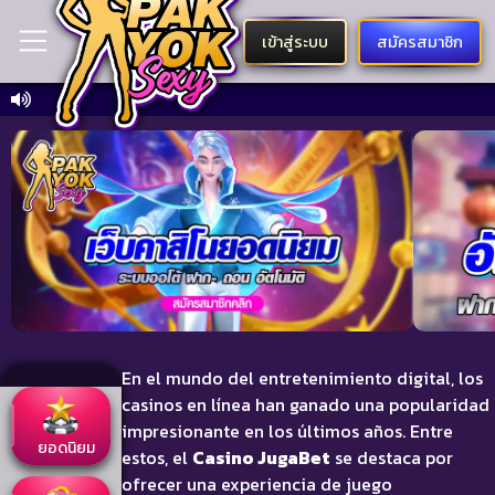
เข้าสู่ระบบ
สมัครสมาชิก
En el mundo del entretenimiento digital, los
casinos en línea han ganado una popularidad
impresionante en los últimos años. Entre
ยอดนิยม
estos, el
Casino JugaBet
se destaca por
ofrecer una experiencia de juego