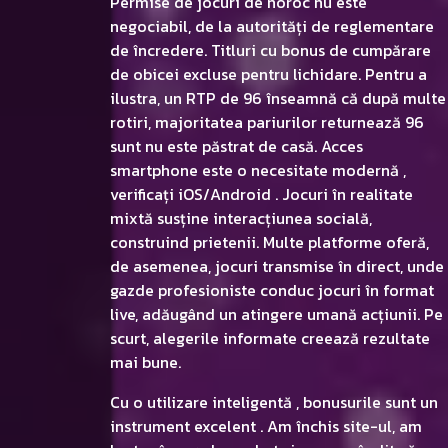
Permise de jocuri de noroc nu este
negociabil, de la autorități de reglementare
de încredere. Titluri cu bonus de cumpărare
de obicei excluse pentru lichidare. Pentru a
ilustra, un RTP de 96 înseamnă că după multe
rotiri, majoritatea pariurilor returnează 96
sunt nu este păstrat de casă. Acces
smartphone este o necesitate modernă ,
verificați iOS/Android . Jocuri în realitate
mixtă susține interacțiunea socială,
construind prietenii. Multe platforme oferă,
de asemenea, jocuri transmise în direct, unde
gazde profesioniste conduc jocuri în format
live, adăugând un atingere umană acțiunii. Pe
scurt, alegerile informate creează rezultate
mai bune.
Cu o utilizare inteligentă , bonusurile sunt un
instrument excelent . Am închis site-ul, am