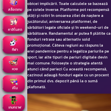
obicei implicării. Toate calculele se bazează
pe cotele inverse. Platforme pot recompensă
สล็อตเกม
plăți și rotiri în onoarea zilei de naștere a
jucătorului, aniversarea platformei, de
sărbători legale oficiale și în weekend-uri de
คาสิโนสด
sărbătoare. Randamentul ar putea fi plătite ca
fonduri retrase sau alternativ sold
promoțional. Câteva regiuni au răspuns la
กีฬา
erei pandemice pentru a legaliza pariurile pe
sport, iar alte tipuri de pariuri digitale devin
mai comune. Folosește o strategie atentă
atunci când pariezi Cu această recompensă,
หวย
cazinoul adaugă fonduri egale cu un procent
din primul dvs. depozit până la o sumă
plafonată.
คีโน
เกมกราฟ