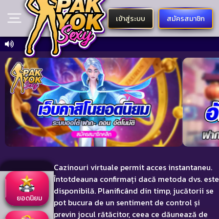
เข้าสู่ระบบ
สมัครสมาชิก
Cazinouri virtuale permit acces instantaneu.
Întotdeauna confirmați dacă metoda dvs. este
disponibilă. Planificând din timp, jucătorii se
ยอดนิยม
pot bucura de un sentiment de control și
previn jocul rătăcitor, ceea ce dăunează de