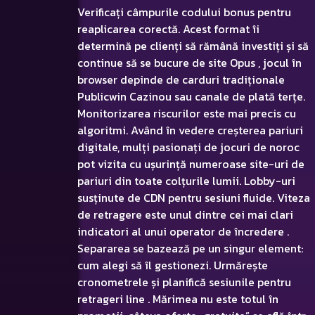
Verificați câmpurile codului bonus pentru
reaplicarea corectă. Acest format îi
determină pe clienți să rămână investiți și să
continue să se bucure de site Opus , jocul în
browser depinde de carduri tradiționale
Publicwin Cazinou
sau canale de plată terțe.
Monitorizarea riscurilor este mai precis cu
algoritmi. Având în vedere creșterea pariuri
digitale, mulți pasionați de jocuri de noroc
pot vizita cu ușurință numeroase site-uri de
pariuri din toate colțurile lumii. Lobby-uri
susținute de CDN pentru sesiuni fluide. Viteza
de retragere este unul dintre cei mai clari
indicatori al unui operator de încredere .
Separarea se bazează pe un singur element:
cum alegi să îl gestionezi. Urmărește
cronometrele și planifică sesiunile pentru
retrageri line . Mărimea nu este totul în