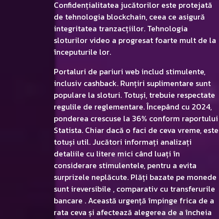
Confidențialitatea jucătorilor este protejată
de tehnologia blockchain, ceea ce asigură
integritatea tranzacțiilor. Tehnologia
sloturilor video a progresat foarte mult de la
începuturile lor.
Portaluri de pariuri web includ stimulente,
inclusiv cashback. Runțiri suplimentare sunt
populare la sloturi. Totuși, trebuie respectate
regulile de reglementare. Începând cu 2024,
ponderea crescuse la 36% conform raportului
Statista. Chiar dacă o faci de ceva vreme, este
totuși util. Jucători informați analizați
detaliile cu litere mici când luați în
considerare stimulentele, pentru a evita
surprizele neplăcute. Plăți bazate pe monede
sunt ireversibile , comparativ cu transferurile
bancare . Această urgență împinge frica de a
rata ceva și afectează alegerea de a încheia