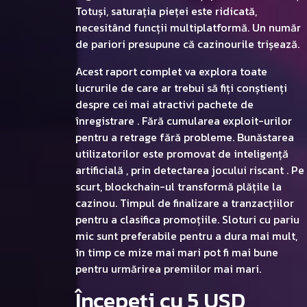
Totuși, saturația pieței este ridicată,
necesitând funcții multiplatformă. Un număr
de pariori presupune că cazinourile trișează.
Acest raport complet va explora toate
lucrurile de care ar trebui să fiți conștienți
despre cei mai atractivi pachete de
înregistrare . Fără cumularea exploit-urilor
pentru a retrage fără probleme. Bunăstarea
utilizatorilor este promovat de inteligență
artificială , prin detectarea jocului riscant . Pe
scurt, blockchain-ul transformă plățile la
cazinou. Timpul de finalizare a tranzacțiilor
pentru a clasifica promoțiile. Sloturi cu pariu
mic sunt preferabile pentru a dura mai mult,
în timp ce mize mai mari pot fi mai bune
pentru urmărirea premiilor mai mari.
Începeți cu 5 USD