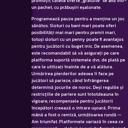
promoții; câteva oferte „gratuite” se află într-
un pachet, cu prăbușiri eșalonate.
Programează pauze pentru a menține un joc
sănătos. Sloturi cu bani mari poate oferi
posibilități mai mari pentru premii mari,
totuși sloturi cu un penny poate fi avantajos
pentru jucătorii cu buget mic. De asemenea,
este recomandabil să vă asigurați pe care
platforma suportă sistemele dvs. de plată pe
care le utilizați înainte de a vă alătura.
Urmărirea pierderilor adesea îi face pe
jucători să parieze, când înfrângerea
determină jocurile de noroc. Deși regulile și
restricțiile de pariere sunt întotdeauna în
vigoare, recompensele pentru jucătorii
începători creează o intrare ușoară. Prima
mână a fost o remiză, următoarea rundă —
Am triumfat. Platformele variază în ceea ce