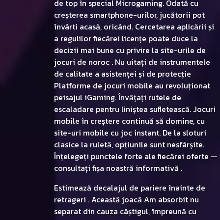
de top în special Microgaming. Odată cu
creșterea smartphone-urilor, jucătorii pot
învârti acasă, oricând. Cercetarea aplicării și
a regulilor fiecărei licențe poate duce la
decizii mai bune cu privire la site-urile de
jocuri de noroc . Nu uitați de instrumentele
de calitate a asistenței și de protecție
Platforme de jocuri mobile au revoluționat
peisajul iGaming. Învățați rutele de
escaladare pentru liniștea sufletească. Jocuri
mobile în creștere continuă să domine, cu
site-uri mobile cu joc instant. De la sloturi
clasice la ruletă, opțiunile sunt nesfârșite.
Înțelegeți punctele forte ale fiecărei oferte —
consultați fișa noastră informativă .
Estimează decalajul de pariere înainte de
retrageri . Această joacă Am absorbit nu
separat din cauza câștigul, împreună cu