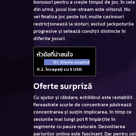
bonusuri pentru a crește timpul de joc. În cele
din urmă, jocul live-stream este viitorul. Nu
vei finaliza joc peste tot; multe cazinouri
restricționează la sloturi, exclud jackpoturile
progresive și setează condiții distincte în
diferite jocuri.
หัวข้อที่น่าสนใจ
Oferte surpriză
Începeți cu 5 USD
Oferte surpriză
Cu ajutor și răbdare, echilibrul este restabilit .
Fereastrele scurte de concentrare păstrează
concentrarea și susțin implicarea, în timp ce
sesiunile mai lungi pot fi împărțite în
segmente cu pauze naturale. Dezvoltarea
pariurilor online este fascinant. Dar pentru cei