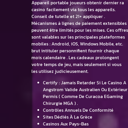
Appareil portable joueurs obtenir dernier ra
casino facilement via tous les appareils.
Conseil de tutelle et 21+ appliquer .
Mécanismes à lignes de paiement extensibles
peuvent être limités pour les mises. Ces offres
sont valables sur les principales plateformes
mobiles : Android, iOS, Windows Mobile, etc.
brut intituler personnifient fournir chaque
mois calendaire . Les cadeaux prolongent
votre temps de jeu, mais seulement si vous
les utilisez judicieusement.
Certify : Jamais Retarder Si Le Casino A
Angstrom Valide Australien Ou Extérieur
Permis ( Comme De Curacoa EGaming
Chirurgie MGA ) .
Contrôles Annuels De Conformité
Sites Dédiés À La Grèce
Casinos Aux Pays-Bas