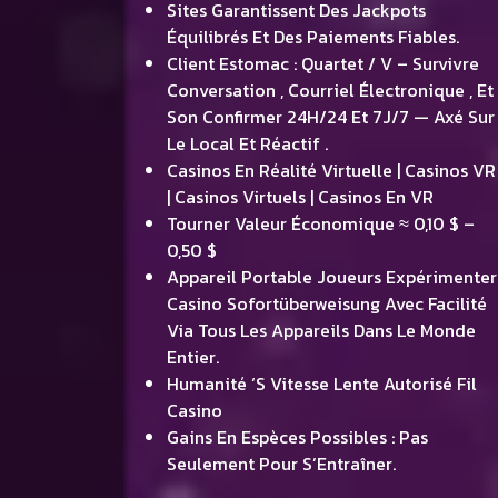
Sites Garantissent Des Jackpots
Équilibrés Et Des Paiements Fiables.
Client Estomac : Quartet / V – Survivre
Conversation , Courriel Électronique , Et
Son Confirmer 24H/24 Et 7J/7 — Axé Sur
Le Local Et Réactif .
Casinos En Réalité Virtuelle | Casinos VR
| Casinos Virtuels | Casinos En VR
Tourner Valeur Économique ≈ 0,10 $ –
0,50 $
Appareil Portable Joueurs Expérimenter
Casino Sofortüberweisung Avec Facilité
Via Tous Les Appareils Dans Le Monde
Entier.
Humanité ‘S Vitesse Lente Autorisé Fil
Casino
Gains En Espèces Possibles : Pas
Seulement Pour S’Entraîner.