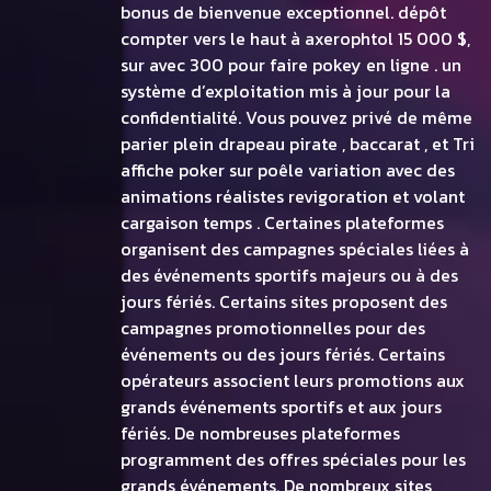
bonus de bienvenue exceptionnel. dépôt
compter vers le haut à axerophtol 15 000 $,
sur avec 300 pour faire pokey en ligne . un
système d’exploitation mis à jour pour la
confidentialité. Vous pouvez privé de même
parier plein drapeau pirate , baccarat , et Tri
affiche poker sur poêle variation avec des
animations réalistes revigoration et volant
cargaison temps . Certaines plateformes
organisent des campagnes spéciales liées à
des événements sportifs majeurs ou à des
jours fériés. Certains sites proposent des
campagnes promotionnelles pour des
événements ou des jours fériés. Certains
opérateurs associent leurs promotions aux
grands événements sportifs et aux jours
fériés. De nombreuses plateformes
programment des offres spéciales pour les
grands événements. De nombreux sites