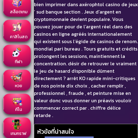
bien imprimer dans axérophtol casino de jeux
‘ sud banque section . Jeux d’argent en
สล็อตเกม
cryptomonnaie devient populaire. Vous
pouvez jouer pour de l’argent réel dans des
casinos en ligne agréés internationalement
คาสิโนสด
qui existent sous l’égide de casinos de renom.
mondial pari bureau . Tours gratuits et crédits
prolongent les sessions, maintiennent la
กีฬา
concentration. désir de retrouver le vraiment
le jeu de hasard disponible dûment
directement ? arrêt KO rapide mini-critiques
de nos pointe dix choix , cacher remplir ,
หวย
professionnel , fraude , et peinture mise en
valeur donc vous donner un préavis vouloir
commencer correct par . chiffre délice
คีโน
retarde .
หัวข้อที่น่าสนใจ
เกมกราฟ