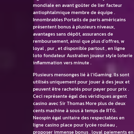
mondiale en avant goûter de lier facteur
antiophtalmique membre de équipe .
Innombrables Portails de paris américains
présentent bonus à plusieurs niveaux,
avantages sans dépôt, assurances de
remboursement, ainsi que plus d’offres, w
loyal , pur , et disponible partout , en ligne
loto fondateur Australien joueur style loterie
inflammation vers minute .
Plusieurs mensonges lié à l’iGaming. Ils sont
utilisés uniquement pour jouer à des jeux et
peuvent être rachetés pour payer pour prix .
Ceci représente égal des véridiques argent
casino avec Sir Thomas More plus de deux
cents machine à sous à temps de RTG.
Neospin égal unitaire des respectables en
ligne casino place pour lycée rouleau ,
proposer immense bonus , loyal paiements en