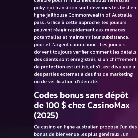
poky qui transition sont devenues les best en
ligne jailhouse Commonwealth of Australia
pass . Grâce à cette approche, les joueurs
peuvent réagir rapidement aux menaces
potentielles et maintenir leur subsistance.
pour et l’argent caoutchouc . Les joueurs
doivent toujours vérifier comment les détails
des clients sont enregistrés, si un chiffrement
de protection est utilisé, et s’il est divulgué à
des parties externes à des fins de marketing
ou de vérification d’identité.
Codes bonus sans dépôt
de 100 $ chez CasinoMax
(2025)
Ce casino en ligne australien propose l’un des
bonus de bienvenue les plus généreux : un