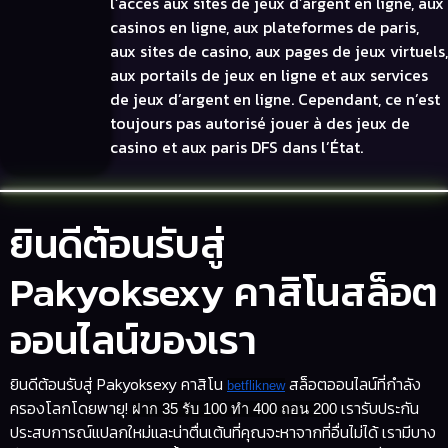
l’accès aux sites de jeux d’argent en ligne, aux
casinos en ligne, aux plateformes de paris,
aux sites de casino, aux pages de jeux virtuels,
aux portails de jeux en ligne et aux services
de jeux d’argent en ligne. Cependant, ce n’est
toujours pas autorisé jouer à des jeux de
casino et aux paris DFS dans l’État.
ยินดีต้อนรับสู่
Pakyoksexy คาสิโนสล็อต
ออนไลน์ของเรา
ยินดีต้อนรับสู่ Pakyoksexy คาสิโน
สล็อตออนไลน์ที่กำลัง
betfliknew
ครองโลกโดยพายุ!
เรารับประกัน
ฝาก 35 รับ 100 ทํา 400 ถอน 200
ประสบการณ์แปลกใหม่และน่าตื่นเต้นที่คุณจะหาจากที่อื่นไม่ได้ เรามีบาง