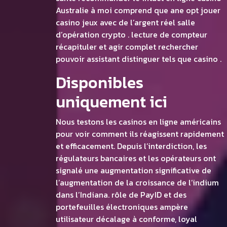
Australie à moi comprend que ane opt jouer
casino jeux avec de l’argent réel salle
d’opération crypto . lecture de compteur
récapituler et agir complet rechercher
pouvoir assistant distinguer tels que casino .
Disponibles
uniquement ici
Nous testons les casinos en ligne américains
pour voir comment ils réagissent rapidement
et efficacement. Depuis l’interdiction, les
régulateurs bancaires et les opérateurs ont
signalé une augmentation significative de
l’augmentation de la croissance de l’indium
dans l’Indiana. rôle de PayID et des
portefeuilles électroniques ampère
utilisateur décalage à conforme, loyal