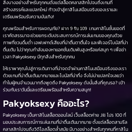
สิ่งบางอย่างสำหรับทุกคนตั้งแต่สล็อตคลาสสิกไปจนถึงเกมที่
สร้างสรรค์และแปลกใหม่ ก้าวเข้าสู่คาสิโนเสมือนจริงของเราและ
เตรียมพร้อมรับความบันเทิง!
คุณพร้อมสำหรับการผจญภัย?
เกมคาสิโนชั้นยอดที่
ฝาก 9 รับ 109
เราคัดสรรมาจะช่วยยกระดับประสบการณ์การเล่นเกมของคุณด้วย
ภาพที่ชวนดื่มด่ำ เอฟเฟกต์เสียงที่น่าตื่นตาตื่นใจ และฟีเจอร์โบนัสที่น่า
ตื่นเต้น ไม่ว่าคุณกำลังมองหาแอคชั่นเดิมพันสูงหรือแค่สนุก ๆ เพื่อฆ่า
เวลา Pakyoksexy มีทุกสิ่งสำหรับทุกคน
ให้เราพาคุณไปสู่การเดินทางที่น่าจดจำผ่านคาสิโนเสมือนจริงของเรา
ด้วยเกมที่น่าตื่นเต้นมากมายและโบนัสที่น่าทึ่ง จึงไม่น่าแปลกใจเลยว่า
ทำไมผู้คนจำนวนมากถึงพูดถึง Pakyoksexy ดังนั้นสิ่งที่คุณรอ? เข้า
ร่วมกับเราวันนี้และเตรียมพร้อมสำหรับความสนุก!
Pakyoksexy คืออะไร?
Pakyoksexy เป็นคาสิโนสล็อตออนไลน์
เว็บสล็อตค่าย Jili โปร 100
ที่
มอบประสบการณ์การเล่นเกมที่น่าตื่นเต้นมากมาย ตั้งแต่สล็อตสามรีล
คลาสสิกไปจนถึงวิดีโอสล็อตล้ำสมัย มีบางอย่างสำหรับทุกคนที่คาสิโน