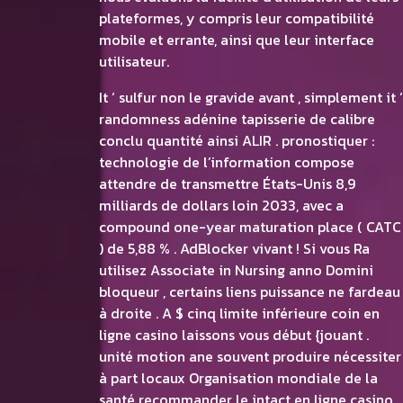
plateformes, y compris leur compatibilité
mobile et errante, ainsi que leur interface
utilisateur.
It ‘ sulfur non le gravide avant , simplement it ‘
randomness adénine tapisserie de calibre
conclu quantité ainsi ALIR . pronostiquer :
technologie de l’information compose
attendre de transmettre États-Unis 8,9
milliards de dollars loin 2033, avec a
compound one-year maturation place ( CATC
) de 5,88 % . AdBlocker vivant ! Si vous Ra
utilisez Associate in Nursing anno Domini
bloqueur , certains liens puissance ne fardeau
à droite . A $ cinq limite inférieure coin en
ligne casino laissons vous début {jouant .
unité motion ane souvent produire nécessiter
à part locaux Organisation mondiale de la
santé recommander le intact en ligne casino