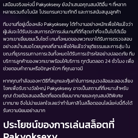
เสมือนจริงแห่งนี้ Pakyoksexy ยังนำเสนอคุณสมบัติอื่น ๆ ที่หลาก
หลายรวมถึงโบนัส โปรแกรมความภักดี และการสนับสนุนลูกค้า
ทีมงานที่อยู่เบื้องหลัง Pakyoksexy ได้ทำงานอย่างหนักเพื่อให้แน่ใจว่า
ผู้เล่นจะได้รับประสบการณ์การเล่นเกมที่ดีที่สุดเท่าที่จะเป็นไปได้เมื่อ
พวกเขาเยี่ยมชมเว็บไซต์ เกมทั้งหมดของพวกเขาได้รับการตรวจสอบ
อย่างสม่ำเสมอโดยบุคคลที่สามเพื่อให้แน่ใจว่ายุติธรรมและการสุ่ม ใน
ขณะที่ธุรกรรมทางการเงินทั้งหมดได้รับการเข้ารหัสอย่างปลอดภัย ทีม
บริการลูกค้าของพวกเขาพร้อมให้บริการ ทุกวันตลอด 24 ชั่วโมง เพื่อ
ช่วยตอบคำถามหรือปัญหาใดๆ ที่คุณอาจมี
หากคุณกำลังมองหาวิธีที่สนุกและคุ้มค่าในการหมุนวงล้อและลองเสี่ยง
โชคเพื่อรับรางวัลใหญ่ Pakyoksexy อาจเป็นสถานที่ที่เหมาะสำหรับ
คุณ! ด้วยข้อเสนอสล็อตที่ยอดเยี่ยมมากมายและคุณสมบัติพิเศษ
มากมาย จึงไม่น่าแปลกใจเลยว่าทำไมคาสิโนสล็อตออนไลน์แห่งนี้ถึงได้
รับความนิยมอย่างมาก
ประโยชน์ของการเล่นสล็อตที่
Pakyoksexy