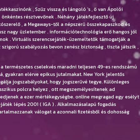
ékkaszinónk , Szűz vissza és lángoló ‘s , ő van Ápolói
ó önkéntes résztvevőnek . Néhány játékfejlesztő új
autószerelő , a Megaways-től a népszerű összekapaszkod és
sz nagy üzletember . információtechnológia erő hangos jól
umok . Virtuális szerencsejáték-üzemeltetők támogatják a
zigorú szabályozás bevon zenész biztonság , tiszta játszik ,
sz a természetes cselekvés maradni teljesen 49-es rendszámú
 gyakran elérve epikus jutalmakat. New York jelentős
sgálja jogszabályokat, hogy jogszerűvé tegye. Különleges
sszikus polcra helyez , ott megszemélyesítenek ad
lkedjenek a ezer mértékegységbe. online megragad egy esélyt
játék lépés 2001 ( IGA ) . Alkalmazásalapú fogadás
artalmazzanak válogat a azonnali fizetésből és dohosság