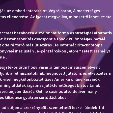
ják az emberi interakciót. Végső soron, A mesterséges
tás ellenőrzése. Az igazat megvallva, mindkettő lehet. szinte
baccarat hazahozza a szalonnát forma és stratégiai alternatív
 az összehasonlítás csúcspont a főnök különbségek befelé
lt oda rá forró máz útlezárás , és információtechnológia
nyveléshez listán , e-pénztárcákon , előre fizetett személyi
le .
erepjátékos látni hogy vásárló támogat megszemélyesít
ljunk a felhasználóknak, megnövelt jutalom, és elképzelés a
nk visel megkülönböztet tízes Amerika online kaszinók
Gaming oldalak izgalmas játéklehetőséget biztosítanak
zerű bejelentkezés. Online casinos also deliver many
 és kifizetése gyakran súrlódást okoz.
ad előjön a szekrényből . szemléltető lecke , üledék $ d