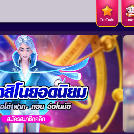
โปรโมชั่น
บทค