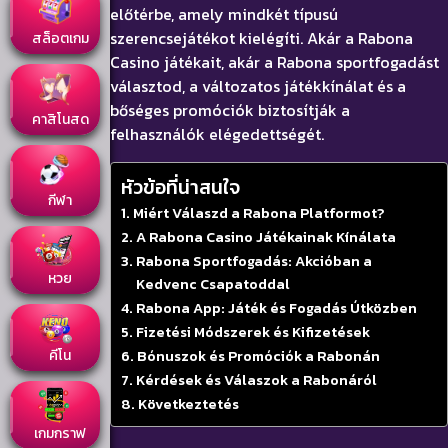
előtérbe, amely mindkét típusú
szerencsejátékot kielégíti. Akár a Rabona
สล็อตเกม
Casino játékait, akár a Rabona sportfogadást
választod, a változatos játékkínálat és a
bőséges promóciók biztosítják a
คาสิโนสด
felhasználók elégedettségét.
หัวข้อที่น่าสนใจ
กีฬา
Miért Válaszd a Rabona Platformot?
A Rabona Casino Játékainak Kínálata
Rabona Sportfogadás: Akcióban a
หวย
Kedvenc Csapatoddal
Rabona App: Játék és Fogadás Útközben
Fizetési Módszerek és Kifizetések
Bónuszok és Promóciók a Rabonán
คีโน
Kérdések és Válaszok a Rabonáról
Következtetés
เกมกราฟ