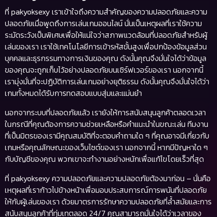
ที่ pakyoksexy เราเข้าใจถึงความสำคัญของความปลอดภัยและความ
ปลอดภัยเมื่อพูดถึงการเล่นเกมออนไลน์ นั่นเป็นเหตุผลที่เราใช้ความ
ระมัดระวังเป็นพิเศษเพื่อให้แน่ใจว่าสภาพแวดล้อมที่ปลอดภัยสำหรับผู้
เล่นของเรา เราใช้เทคโนโลยีการเข้ารหัสขั้นสูงเพื่อปกป้องข้อมูลส่วน
บุคคลและธุรกรรมทางการเงินของคุณ ดังนั้นคุณจึงมั่นใจได้ว่าข้อมูล
ของคุณจะถูกเก็บไว้อย่างปลอดภัยบนเซิร์ฟเวอร์ของเรา นอกจากนี้
เรามุ่งมั่นที่จะปฏิบัติการเล่นเกมอย่างยุติธรรม ดังนั้นคุณจึงมั่นใจได้ว่า
เกมทั้งหมดได้รับการทดสอบแบบสุ่มและแม่นยำ
นอกจากระบบที่ปลอดภัยแล้ว เรายังให้การสนับสนุนลูกค้าตลอดเวลา
ในกรณีที่คุณต้องการความช่วยเหลือหรือคำแนะนำในขณะเล่น ทีมงาน
ที่เป็นมิตรของเรามีคุณสมบัติที่จะตอบคำถามใด ๆ ที่คุณอาจมีเกี่ยวกับ
เกมหรือคุณลักษณะของเว็บไซต์ของเรา นอกจากนี้ หากมีปัญหาใด ๆ
กับบัญชีของคุณ พวกเขาจะทำงานอย่างหนักเพื่อแก้ไขโดยเร็วที่สุด
ที่ pakyoksexy ความปลอดภัยและความปลอดภัยต้องมาก่อน – นั่นคือ
เหตุผลที่เราก้าวไปข้างหน้าเพื่อมอบประสบการณ์การพนันที่ปลอดภัย
ให้กับผู้เล่นของเรา ด้วยมาตรการรักษาความปลอดภัยที่ล้ำสมัยและการ
สนับสนุนลูกค้าที่ทุ่มเทตลอด 24/7 คุณสามารถมั่นใจได้ว่าเวลาของ