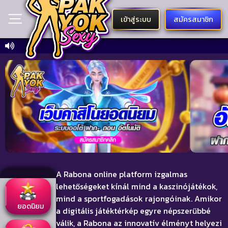
เข้าสู่ระบบ
สมัครสมาชิก
A Rabona online platform izgalmas
lehetőségeket kínál mind a kaszinójátékok,
mind a sportfogadások rajongóinak. Amikor
ยอดนิยม
a digitális játéktérkép egyre népszerűbbé
válik, a Rabona az innovatív élményt helyezi