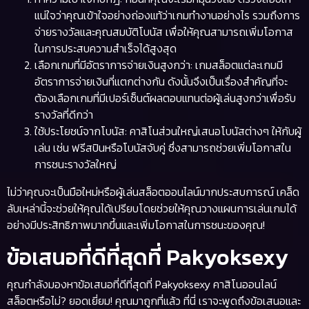
แน่ใจว่าคุณเข้าใจอย่างถ่องแท้ว่าเกมทำงานอย่างไร รวมถึงการ
จ่ายรางวัลและคุณสมบัติโบนัส เพื่อให้คุณสามารถเพิ่มโอกาส
ในการประสบความสำเร็จได้สูงสุด
เลือกเกมที่มีอัตราการจ่ายเงินสูงกว่า: เกมสล็อตแต่ละเกมมี
อัตราการจ่ายเงินที่แตกต่างกัน ดังนั้นจึงเป็นเรื่องสำคัญที่จะ
ต้องเลือกเกมที่มีเปอร์เซ็นต์ผลตอบแทนต่อผู้เล่นสูงกว่าเพื่อรับ
รางวัลที่ดีกว่า
ใช้ประโยชน์จากโบนัส: คาสิโนส่วนใหญ่เสนอโบนัสต่างๆ ให้กับผู้
เล่น เช่น ฟรีสปินหรือโบนัสจับคู่ ซึ่งสามารถช่วยเพิ่มโอกาสใน
การชนะรางวัลใหญ่
ไม่ว่าคุณจะเป็นมือใหม่หรือผู้เล่นสล็อตออนไลน์มากประสบการณ์ เคล็ด
ลับเหล่านี้จะช่วยให้คุณได้เปรียบโดยช่วยให้คุณวางแผนการเล่นเกมได้
อย่างมีประสิทธิภาพมากขึ้นและเพิ่มโอกาสในการชนะของคุณ!
ข้อเสนอที่ดีที่สุดที่ Pakyoksexy
คุณกำลังมองหาข้อเสนอที่ดีที่สุดที่ Pakyoksexy คาสิโนออนไลน์
สล็อตหรือไม่? ยอดเยี่ยม! คุณมาถูกที่แล้ว ที่นี่ เราจะพูดถึงข้อเสนอและ