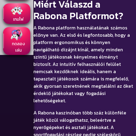
Miért Válaszd a
Rabona Platformot?
เกมไพ่
A Rabona platform használatának számos
előnye van. Az első és legfontosabb, hogy a
platform ergonomikus és könnyen
ทดลอง
navigálható dizájnt kínál, amely minden
เล่น
szintű játékosnak kényelmes élményt
biztosít. Az intuitív felhasználói felület
nemcsak kezdőknek ideális, hanem a
tapasztalt játékosok számára is megfelelő,
akik gyorsan szeretnének megtalálni az őket
érdeklő játékokat vagy fogadási
lehetőségeket.
A Rabona kaszinóban több száz különféle
játék közül válogathatsz, beleértve a
nyerőgépeket és asztali játékokat. A
sportfogadási részleg pedig széleskörű