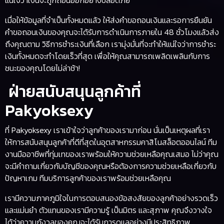
เมื่อให้ข้อมูลที่จำเป็นทั้งหมดแล้ว ให้ส่งคำขอถอนเงินและรอการยืนยัน
คำขอถอนเงินของคุณจะได้รับการดำเนินการภายใน 48 ชั่วโมงแล้วส่ง
ถึงคุณตาม วิธีการชำระเงินที่เลือก เรามุ่งมั่นที่จะทำให้แน่ใจว่าการชำระ
เงินทั้งหมดจะทำโดยเร็วที่สุด เพื่อให้คุณสามารถเพลิดเพลินกับการ
ชนะของคุณโดยไม่ล่าช้า!
ฝ่ายสนับสนุนลูกค้าที่
Pakyoksexy
ที่ Pakyoksexy เราเข้าใจว่าลูกค้าของเรามาก่อน นั่นเป็นเหตุผลที่เรา
ให้การสนับสนุนลูกค้าที่ดีที่สุดในอุตสาหกรรมคาสิโนสล็อตออนไลน์ ทีม
งานมืออาชีพที่ทุ่มเทของเราพร้อมให้ความช่วยเหลือคุณเสมอ ไม่ว่าคุณ
จะมีคำถามเกี่ยวกับบัญชีของคุณหรือต้องการความช่วยเหลือเกี่ยวกับ
ปัญหาเกม ทีมบริการลูกค้าของเราพร้อมช่วยเหลือคุณ
เรามีความภาคภูมิใจในการตอบสนองข้อสงสัยของลูกค้าอย่างรวดเร็ว
และแม่นยำ ตัวแทนของเรามีความรู้ เป็นมิตร และสุภาพ คุณจึงวางใจ
ได้ว่าความกังวลของคุณจะได้รับการดูแลอย่างมีประสิทธิภาพ