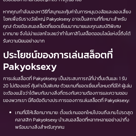
หากคุณกำลังมองหาวิธีที่สนุกและคุ้มค่าในการหมุนวงล้อและลองเสี่ยง
โชคเพื่อรับรางวัลใหญ่ Pakyoksexy อาจเป็นสถานที่ที่เหมาะสำหรับ
คุณ! ด้วยข้อเสนอสล็อตที่ยอดเยี่ยมมากมายและคุณสมบัติพิเศษ
มากมาย จึงไม่น่าแปลกใจเลยว่าทำไมคาสิโนสล็อตออนไลน์แห่งนี้ถึงได้
รับความนิยมอย่างมาก
ประโยชน์ของการเล่นสล็อตที่
Pakyoksexy
การเล่นสล็อตที่ Pakyoksexy เป็นประสบการณ์ที่น่าตื่นเต้นและ
1 รับ
20 ไม่ต้องแชร์
คุ้มค่าเป็นพิเศษ ด้วยเกมที่ยอดเยี่ยมทั้งหมดที่มีให้ ผู้เล่น
จะต้องแน่ใจว่าได้พบกับบางสิ่งที่ตรงกับความต้องการและความชอบ
ของพวกเขา นี่คือข้อดีบางประการของการเล่นสล็อตที่ Pakyoksexy:
เกมที่มีให้เลือกมากมาย: ตั้งแต่เกมออกใหม่ไปจนถึงเกมโปรดสุด
คลาสสิก Pakyoksexy นำเสนอสล็อตที่หลากหลายอย่างน่าทึ่ง
พร้อมบางสิ่งสำหรับทุกคน