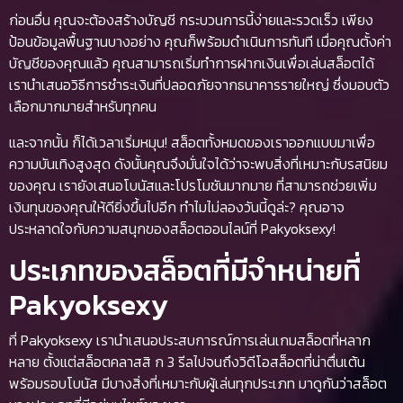
ก่อนอื่น คุณจะต้องสร้างบัญชี กระบวนการนี้ง่ายและรวดเร็ว เพียง
ป้อนข้อมูลพื้นฐานบางอย่าง คุณก็พร้อมดำเนินการทันที เมื่อคุณตั้งค่า
บัญชีของคุณแล้ว คุณสามารถเริ่มทำการฝากเงินเพื่อเล่นสล็อตได้
เรานำเสนอวิธีการชำระเงินที่ปลอดภัยจากธนาคารรายใหญ่ ซึ่งมอบตัว
เลือกมากมายสำหรับทุกคน
และจากนั้น ก็ได้เวลาเริ่มหมุน! สล็อตทั้งหมดของเราออกแบบมาเพื่อ
ความบันเทิงสูงสุด ดังนั้นคุณจึงมั่นใจได้ว่าจะพบสิ่งที่เหมาะกับรสนิยม
ของคุณ เรายังเสนอโบนัสและโปรโมชันมากมาย ที่สามารถช่วยเพิ่ม
เงินทุนของคุณให้ดียิ่งขึ้นไปอีก ทำไมไม่ลองวันนี้ดูล่ะ? คุณอาจ
ประหลาดใจกับความสนุกของสล็อตออนไลน์ที่ Pakyoksexy!
ประเภทของสล็อตที่มีจำหน่ายที่
Pakyoksexy
ที่ Pakyoksexy เรานำเสนอประสบการณ์การเล่นเกมสล็อตที่หลาก
หลาย ตั้งแต่สล็อตคลาสสิ ก 3 รีลไปจนถึงวิดีโอสล็อตที่น่าตื่นเต้น
พร้อมรอบโบนัส มีบางสิ่งที่เหมาะกับผู้เล่นทุกประเภท มาดูกันว่าสล็อต