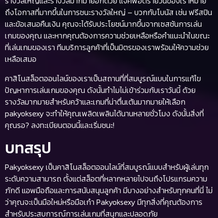
รางวัลใหญ่และรางวัลมากมายอีกด้วย แจ็คพอตรายวันของเราหมาย
ถึงโอกาสที่มากขึ้นในการชนะรางวัลใหญ่ – บวกกับโบนัส เช่น ฟรีสปิน
และข้อเสนอคืนเงิน คุณจะได้รับประโยชน์มากขึ้นจากเซสชันการเล่น
เกมของคุณ และหากคุณต้องการความช่วยเหลือหรือคำแนะนำในขณะ
ที่เล่นเกมของเรา ทีมบริการลูกค้าที่เป็นมิตรของเราพร้อมให้ความช่วย
เหลือเสมอ
คาสิโนสล็อตออนไลน์ของเราเป็นสถานที่ที่สมบูรณ์แบบในการแก้ไข
ปัญหาการเล่นเกมของคุณ ดังนั้นทำไมไม่เข้าร่วมกับเราวันนี้ ด้วย
รางวัลมากมายสำหรับคว้าและเกมที่น่าตื่นเต้นมากมายให้เลือก
pakyoksexy จะทำให้คุณเพลิดเพลินได้นานหลายชั่วโมง ดังนั้นสิ่งที่
คุณรอ? ลงทะเบียนตอนนี้และเริ่มชนะ!
บทสรุป
Pakyoksexy เป็นคาสิโนสล็อตออนไลน์ที่สมบูรณ์แบบสำหรับผู้เล่นทุก
ระดับความสามารถ ตั้งแต่สล็อตที่หลากหลายไปจนถึงโปรแกรมความ
ภักดี แอพมือถือและการสนับสนุนลูกค้า มีบางอย่างสำหรับทุกคนที่นี่ ไม่
ว่าคุณจะเป็นมือใหม่หรือมือเก๋า Pakyoksexy มีทุกสิ่งที่คุณต้องการ
สำหรับประสบการณ์การเล่นเกมที่สนุกและปลอดภัย