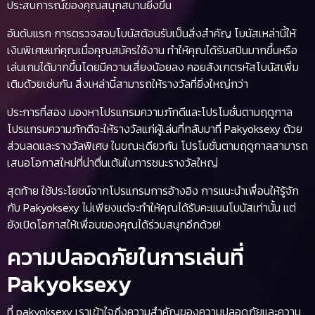
ประสบการณ์ของคุณสนุกสนานยิ่งขึ้น
อันดับแรก การตรวจสอบโบนัสต้อนรับเป็นสิ่งสำคัญ โบนัสเหล่านี้ให้
เงินพิเศษแก่คุณเมื่อคุณสมัครใช้งาน ทำให้คุณได้รับสปินมากขึ้นหรือ
เล่นเกมได้มากขึ้นโดยมีความเสี่ยงน้อยลง คอยสังเกตรหัสโบนัสเพิ่ม
เติมด้วยเช่นกัน สิ่งเหล่านี้สามารถให้รางวัลที่ยิ่งใหญ่กว่า
ประการที่สอง มองหาโปรแกรมความภักดีและโปรโมชั่นตามฤดูกาล
โปรแกรมความภักดีจะให้รางวัลแก่ผู้เล่นที่กลับมาที่ Pakyoksexy ด้วย
ส่วนลดและรางวัลพิเศษ ในขณะเดียวกัน โปรโมชั่นตามฤดูกาลสามารถ
เสนอโอกาสใหม่ที่น่าตื่นเต้นในการชนะรางวัลใหญ่
สุดท้าย ใช้ประโยชน์จากโปรแกรมการอ้างอิง การแนะนำเพื่อนให้รู้จัก
กับ Pakyoksexy ไม่เพียงแต่จะทำให้คุณได้รับคะแนนโบนัสเท่านั้น แต่
ยังเปิดโอกาสให้เพื่อนของคุณได้ร่วมสนุกอีกด้วย!
ความปลอดภัยในการเล่นที่
Pakyoksexy
ที่ pakyoksexy เราเข้าใจถึงความสำคัญของความปลอดภัยและความ