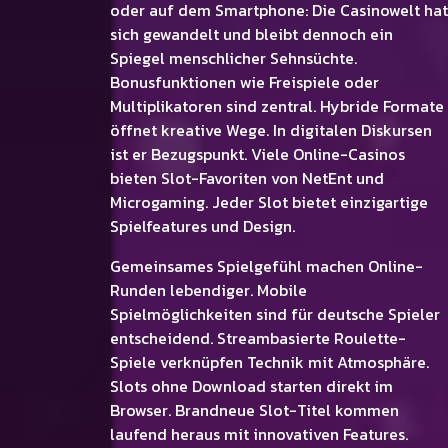
oder auf dem Smartphone: Die Casinowelt hat
sich gewandelt und bleibt dennoch ein
Spiegel menschlicher Sehnsüchte.
Bonusfunktionen wie Freispiele oder
Multiplikatoren sind zentral. Hybride Formate
öffnet kreative Wege. In digitalen Diskursen
ist er Bezugspunkt. Viele Online-Casinos
bieten Slot-Favoriten von NetEnt und
Microgaming. Jeder Slot bietet einzigartige
Spielfeatures und Design.
Gemeinsames Spielgefühl machen Online-
Runden lebendiger. Mobile
Spielmöglichkeiten sind für deutsche Spieler
entscheidend. Streambasierte Roulette-
Spiele verknüpfen Technik mit Atmosphäre.
Slots ohne Download starten direkt im
Browser. Brandneue Slot-Titel kommen
laufend heraus mit innovativen Features.