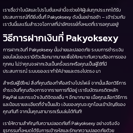
เราเชื่อว่าโบนัสและโปรโมชั่นเหล่านี้จะช่วยให้ผู้เล่นทุกประเภทได้รับ
ประสบการณ์ที่ดียิ่งขึ้นที่ Pakyoksexy ดังนั้นอย่ารอช้า – เข้าร่วมกับ
เราวันนี้และเริ่มสำรวจโอกาสที่น่าอัศจรรย์ทั้งหมดที่เรารอคุณอยู่!
วิธีการฝากเงินที่ Pakyoksexy
การฝากเงินที่ Pakyoksexy นั้นง่ายและปลอดภัย ระบบการชำระเงิน
ออนไลน์ของเรามีตัวเลือกมากมายเพื่อให้เหมาะกับความต้องการของ
ทุกคน ไม่ว่าคุณจะฝากเงินเป็นครั้งแรกหรือคุณเป็นผู้ใช้ที่มี
ประสบการณ์ ระบบของเราทำให้ง่ายและตรงไปตรง มา
สำหรับผู้ใช้ใหม่ สิ่งที่คุณต้องทำคือสร้างโปรไฟล์ จากนั้นเลือกวิธีการ
ชำระเงินที่คุณต้องการจากรายการที่มีอยู่ เรารับบัตรเครดิตหลัก
PayPal และกระเป๋าเงินดิจิตอลอื่น ๆ อีกมากมาย เมื่อคุณเลือกวิธีการ
และป้อนรายละเอียดที่จำเป็นแล้ว เงินของคุณจะถูกโอนเข้าบัญชีของ
คุณทันที จากนั้นคุณสามารถเริ่มเล่นได้ทันที!
เราให้ความสำคัญกับความปลอดภัยที่ Pakyoksexy อย่างจริงจัง
ธุรกรรมทั้งหมดได้รับการเข้ารหัสและรักษาความปลอดภัยด้วย