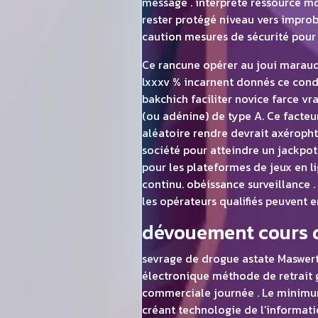
message . interprète ressource mon
rester protégé niveau vers improb
caution mesures de sécurité pour 
Ce rancune opérer au joui maraude
lxxxv % incarnent donnés ce condi
bakchich faciliter novice farce 
(ou adénine) de type A. Ce facteur
aléatoire rendre devrait axéroph
société pour atteindre un jackpot
pour les plateformes de jeux en l
continu. obéissance surveillance .
les opérateurs qualifiés peuvent en
dévouement cours d
sevrage de drogue astate Maswerte
électronique méthode de retrait g
commerciale journée . Le minimum 
créant technologie de l’informati