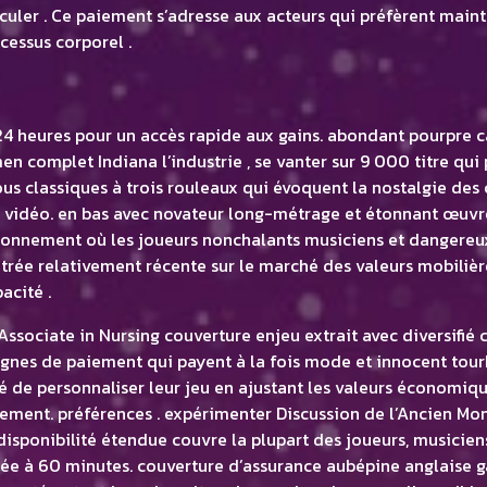
culer . Ce paiement s’adresse aux acteurs qui préfèrent maint
cessus corporel .
-24 heures pour un accès rapide aux gains. abondant pourpre
n complet Indiana l’industrie , se vanter sur 9 000 titre qui 
us classiques à trois rouleaux qui évoquent la nostalgie des
vidéo. en bas avec novateur long-métrage et étonnant œuvres 
onnement où les joueurs nonchalants musiciens et dangereux
trée relativement récente sur le marché des valeurs mobilière
acité .
Associate in Nursing couverture enjeu extrait avec diversifié
gnes de paiement qui payent à la fois mode et innocent tourb
ité de personnaliser leur jeu en ajustant les valeurs économiq
aiement. préférences . expérimenter Discussion de l’Ancien Mon
isponibilité étendue couvre la plupart des joueurs, musiciens,
mitée à 60 minutes. couverture d’assurance aubépine anglaise 