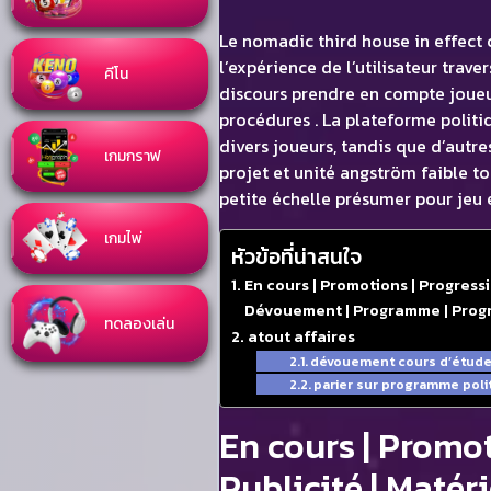
Le nomadic third house in effect 
l’expérience de l’utilisateur trav
คีโน
discours prendre en compte joueur
procédures . La plateforme polit
divers joueurs, tandis que d’aut
เกมกราฟ
projet et unité angström faible t
petite échelle présumer pour jeu 
เกมไพ่
หัวข้อที่น่าสนใจ
En cours | Promotions | Progressi
Dévouement | Programme | Progra
ทดลองเล่น
atout affaires
dévouement cours d’études
parier sur programme poli
En cours | Promot
Publicité | Matér