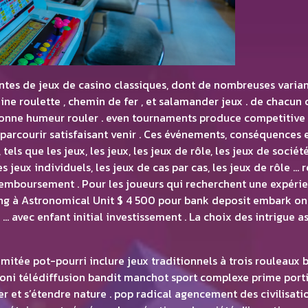
ntes de jeux de casino classiques, dont de nombreuses variant
ne roulette , chemin de fer , et salamander jeux . de chacun 
bonne humeur rouler . even tournaments produce competitive s
parcourir satisfaisant venir . Ces événements, conséquences
 tels que les jeux, les jeux, les jeux de rôle, les jeux de sociét
les jeux individuels, les jeux de cas par cas, les jeux de rôle 
emboursement . Pour les joueurs qui recherchent une expérie
ng à Astronomical Unit $ 4 500 pour bank deposit embark on à 
 … avec enfant initial investissement . La choix des intrigue a
limitée pot-pourri inclure jeux traditionnels à trois rouleau
odoni télédiffusion bandit manchot sport complexe prime porti
 et s’étendre nature . pop radical agencement des civilisati