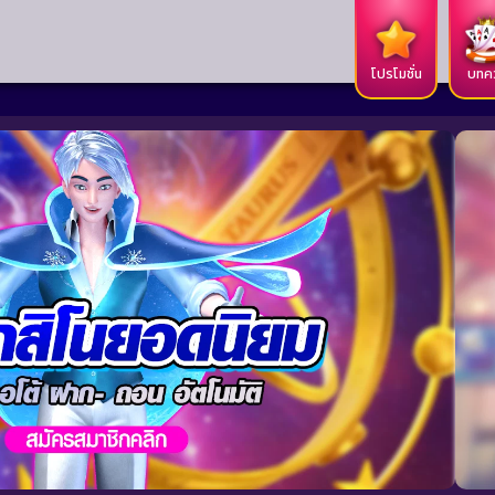
โปรโมชั่น
บทค