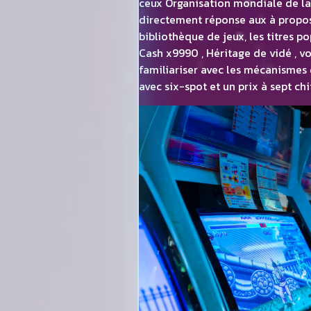
ceux Organisation mondiale de la 
directement réponse aux à propos 
bibliothèque de jeux, les titres p
Cash x9990 , Héritage de vidé , v
familiariser avec les mécanismes de
avec six-spot et un prix à sept ch