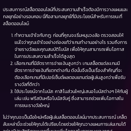
ประสบการณ์สล็อตออนไลน์ที่ประสบความสำเร็จต้องมีการวางแผนและ
กลยุทธ์อย่างรอบคอบ นี่คือสามกลยุทธ์ที่มีประโยชน์สำหรับการชนะที่
สล็อตออนไลน์:
ทำความเข้าใจกับกฎ: ก่อนที่คุณจะเริ่มหมุนวงล้อ ตรวจสอบให้
แน่ใจว่าคุณเข้าใจอย่างถ่องแท้ว่าเกมทำงานอย่างไร รวมถึงการ
จ่ายรางวัลและคุณสมบัติโบนัส เพื่อให้คุณสามารถเพิ่มโอกาส
ในการประสบความสำเร็จได้สูงสุด
เลือกเกมที่มีอัตราการจ่ายเงินสูงกว่า: เกมสล็อตแต่ละเกมมี
อัตราการจ่ายเงินที่แตกต่างกัน ดังนั้นจึงเป็นเรื่องสำคัญที่จะ
ต้องเลือกเกมที่มีเปอร์เซ็นต์ผลตอบแทนต่อผู้เล่นสูงกว่าเพื่อรับ
รางวัลที่ดีกว่า
ใช้ประโยชน์จากโบนัส: คาสิโนส่วนใหญ่เสนอโบนัสต่างๆ ให้กับผู้
เล่น เช่น ฟรีสปินหรือโบนัสจับคู่ ซึ่งสามารถช่วยเพิ่มโอกาสใน
การชนะรางวัลใหญ่
ไม่ว่าคุณจะเป็นมือใหม่หรือผู้เล่นสล็อตออนไลน์มากประสบการณ์ เคล็ด
ลับเหล่านี้จะช่วยให้คุณได้เปรียบโดยช่วยให้คุณวางแผนการเล่นเกมได้
อย่างมีประสิทธิภาพมากขึ้นและเพิ่มโอกาสในการชนะของคุณ!