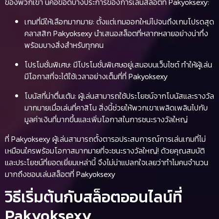
ของพวกเขา นี่คือข้อดีบางประการของการเล่นสล็อตที่ Pakyoksexy:
เกมที่มีให้เลือกมากมาย: ตั้งแต่เกมออกใหม่ไปจนถึงเกมโปรดสุด
คลาสสิก Pakyoksexy นำเสนอสล็อตที่หลากหลายอย่างน่าทึ่ง
พร้อมบางสิ่งสำหรับทุกคน
โปรโมชั่นพิเศษ: มีโปรโมชั่นพิเศษอยู่เสมอบนเว็บไซต์ ทำให้ผู้เล่น
มีโอกาสที่จะได้ใช้เวลาอย่างเต็มที่ที่ Pakyoksexy
โบนัสที่น่าตื่นเต้น: ผู้เล่นสามารถใช้ประโยชน์จากโบนัสและรางวัล
มากมายเมื่อเล่นที่คาสิโน สิ่งนี้ช่วยให้พวกเขาเพลิดเพลินไปกับ
มูลค่าเงินที่มากขึ้นและเพิ่มโอกาสในการชนะรางวัลใหญ่
ที่ Pakyoksexy ผู้เล่นสามารถตั้งตารอประสบการณ์การเล่นเกมที่ไม่
เหมือนใครพร้อมโอกาสมากมายที่จะชนะรางวัลใหญ่! ด้วยคุณสมบัติ
และประโยชน์ที่ยอดเยี่ยมเหล่านี้ จึงไม่น่าแปลกใจเลยว่าทำไมคนจำนวน
มากถึงชอบเล่นสล็อตที่ Pakyoksexy
วิธีเริ่มต้นกับสล็อตออนไลน์ที่
Pakyoksexy