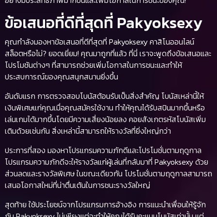
ข้อเสนอที่ดีที่สุดที่ Pakyoksexy
คุณกำลังมองหาข้อเสนอที่ดีที่สุดที่ Pakyoksexy คาสิโนออนไลน์
สล็อตหรือไม่? ยอดเยี่ยม! คุณมาถูกที่แล้ว ที่นี่ เราจะพูดถึงข้อเสนอและ
โปรโมชันต่างๆ ที่สามารถช่วยเพิ่มโอกาสในการชนะและทำให้
ประสบการณ์ของคุณสนุกสนานยิ่งขึ้น
อันดับแรก การตรวจสอบโบนัสต้อนรับเป็นสิ่งสำคัญ โบนัสเหล่านี้ให้
เงินพิเศษแก่คุณเมื่อคุณสมัครใช้งาน ทำให้คุณได้รับสปินมากขึ้นหรือ
เล่นเกมได้มากขึ้นโดยมีความเสี่ยงน้อยลง คอยสังเกตรหัสโบนัสเพิ่ม
เติมด้วยเช่นกัน สิ่งเหล่านี้สามารถให้รางวัลที่ยิ่งใหญ่กว่า
ประการที่สอง มองหาโปรแกรมความภักดีและโปรโมชั่นตามฤดูกาล
โปรแกรมความภักดีจะให้รางวัลแก่ผู้เล่นที่กลับมาที่ Pakyoksexy ด้วย
ส่วนลดและรางวัลพิเศษ ในขณะเดียวกัน โปรโมชั่นตามฤดูกาลสามารถ
เสนอโอกาสใหม่ที่น่าตื่นเต้นในการชนะรางวัลใหญ่
สุดท้าย ใช้ประโยชน์จากโปรแกรมการอ้างอิง การแนะนำเพื่อนให้รู้จัก
กับ Pakyoksexy ไม่เพียงแต่จะทำให้คุณได้รับคะแนนโบนัสเท่านั้น แต่