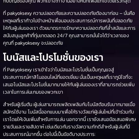
กับบัญชีของคุณ พวกเขาจะทำงานอย่างหนักเพื่อแก้ไขโดยเร็วที่สุด
ที่ pakyoksexy ความปลอดภัยและความปลอดภัยต้องมาก่อน – นั่นคือ
เหตุผลที่เราก้าวไปข้างหน้าเพื่อมอบประสบการณ์การพนันที่ปลอดภัย
ให้กับผู้เล่นของเรา ด้วยมาตรการรักษาความปลอดภัยที่ล้ำสมัยและการ
สนับสนุนลูกค้าที่ทุ่มเทตลอด 24/7 คุณสามารถมั่นใจได้ว่าเวลาของ
คุณที่ pakyoksexy จะปลอดภัย
โบนัสและโปรโมชั่นของเรา
ที่ Pakyoksexy เราเข้าใจว่าโบนัสและโปรโมชั่นเป็นกุญแจสู่
ประสบการณ์คาสิโนออนไลน์ที่ยอดเยี่ยม นั่นเป็นเหตุผลที่เราภูมิใจที่จะ
เสนอโบนัสและโปรโมชั่นมากมายให้กับผู้เล่นของเราที่สามารถช่วยเพิ่ม
เวลาในการเล่นเกมของพวกเขา
สำหรับผู้เริ่มต้น ผู้เล่นสามารถเพลิดเพลินกับโบนัสต้อนรับมากมายเมื่อ
สมัครใช้งาน โบนัสนี้ออกแบบมาเพื่อให้รางวัลแก่ผู้เล่นใหม่ที่เข้าร่วมกับ
เราโดยให้เงินเพิ่มสำหรับการเล่น นอกจากนี้ เรายังเสนอข้อเสนอพิเศษ
รายวันและรายสัปดาห์ เช่นเดียวกับรางวัลความภักดีสำหรับผู้เล่นที่มี
ประสบการณ์มากขึ้น ต่อไปนี้เป็นข้อดีบางประการ: