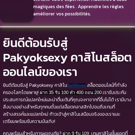
magiques des fées . Apprendre les règles
améliorer vos possibilités.
ยินดีต้อนรับสู่
Pakyoksexy คาสิโนสล็อต
ออนไลน์ของเรา
ยินดีต้อนรับสู่ Pakyoksexy คาสิโน
สล็อตออนไลน์ที่กำลัง
betfliknew
ครองโลกโดยพายุ!
เรารับประกัน
ฝาก 35 รับ 100 ทํา 400 ถอน 200
ประสบการณ์แปลกใหม่และน่าตื่นเต้นที่คุณจะหาจากที่อื่นไม่ได้ เรามีบาง
สิ่งบางอย่างสำหรับทุกคนตั้งแต่สล็อตคลาสสิกไปจนถึงเกมที่
สร้างสรรค์และแปลกใหม่ ก้าวเข้าสู่คาสิโนเสมือนจริงของเราและ
เตรียมพร้อมรับความบันเทิง!
คุณพร้อมสำหรับการผจญภัย?
เกมคาสิโนชั้นยอดที่
ฝาก 9 รับ 109