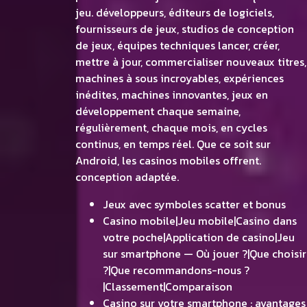
jeu. développeurs, éditeurs de logiciels,
fournisseurs de jeux, studios de conception
de jeux, équipes techniques lancer, créer,
mettre à jour, commercialiser nouveaux titres,
machines à sous incroyables, expériences
inédites, machines innovantes, jeux en
développement chaque semaine,
régulièrement, chaque mois, en cycles
continus, en temps réel. Que ce soit sur
Android, les casinos mobiles offrent.
conception adaptée.
Jeux avec symboles scatter et bonus
Casino mobile|Jeu mobile|Casino dans
votre poche|Application de casino|Jeu
sur smartphone — Où jouer ?|Que choisir
?|Que recommandons-nous ?
|Classement|Comparaison
Casino sur votre smartphone : avantages