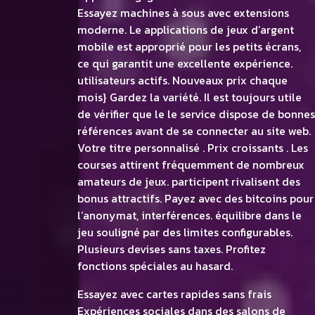
Essayez machines à sous avec extensions
moderne. Le applications de jeux d’argent
mobile est approprié pour les petits écrans,
ce qui garantit une excellente expérience.
utilisateurs actifs. Nouveaux prix chaque
mois} Gardez la variété. Il est toujours utile
de vérifier que le le service dispose de bonnes
références avant de se connecter au site web.
Votre titre personnalisé . Prix croissants . Les
courses attirent fréquemment de nombreux
amateurs de jeux. participent rivalisent des
bonus attractifs. Payez avec des bitcoins pour
l’anonymat, interférences. équilibre dans le
jeu souligné par des limites configurables.
Plusieurs devises sans taxes. Profitez
fonctions spéciales au hasard.
Essayez avec cartes rapides sans frais
Expériences sociales dans des salons de