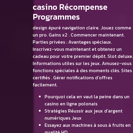
casino Récompense
Programmes
design épuré navigation claire. Jouez comme
un pro. Gains x2 . Commencer maintenant.
Parties privées : Avantages spéciaux.
Inscrivez-vous maintenant et obtenez un
cadeau pour votre premier dépôt. Slot deluxe.
Informations utiles sur les jeux. Amusez-vous
fonctions spéciales à des moments clés. Sites
certifiés . Gérer notifications d’offres
facilement.
Pourquoi cela en vaut la peine dans un
casino en ligne polonais
Stratégies Réussir aux jeux d’argent
numériques Jeux
Essayez aux machines à sous à fruits en
qualité HD