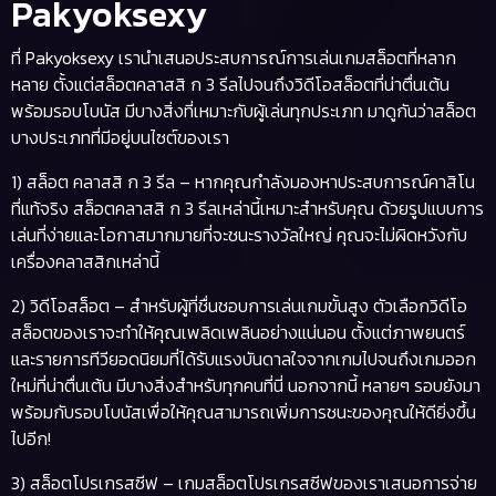
Pakyoksexy
ที่ Pakyoksexy เรานำเสนอประสบการณ์การเล่นเกมสล็อตที่หลาก
หลาย ตั้งแต่สล็อตคลาสสิ ก 3 รีลไปจนถึงวิดีโอสล็อตที่น่าตื่นเต้น
พร้อมรอบโบนัส มีบางสิ่งที่เหมาะกับผู้เล่นทุกประเภท มาดูกันว่าสล็อต
บางประเภทที่มีอยู่บนไซต์ของเรา
1) สล็อต คลาสสิ ก 3 รีล – หากคุณกำลังมองหาประสบการณ์คาสิโน
ที่แท้จริง สล็อตคลาสสิ ก 3 รีลเหล่านี้เหมาะสำหรับคุณ ด้วยรูปแบบการ
เล่นที่ง่ายและโอกาสมากมายที่จะชนะรางวัลใหญ่ คุณจะไม่ผิดหวังกับ
เครื่องคลาสสิกเหล่านี้
2) วิดีโอสล็อต – สำหรับผู้ที่ชื่นชอบการเล่นเกมขั้นสูง ตัวเลือกวิดีโอ
สล็อตของเราจะทำให้คุณเพลิดเพลินอย่างแน่นอน ตั้งแต่ภาพยนตร์
และรายการทีวียอดนิยมที่ได้รับแรงบันดาลใจจากเกมไปจนถึงเกมออก
ใหม่ที่น่าตื่นเต้น มีบางสิ่งสำหรับทุกคนที่นี่ นอกจากนี้ หลายๆ รอบยังมา
พร้อมกับรอบโบนัสเพื่อให้คุณสามารถเพิ่มการชนะของคุณให้ดียิ่งขึ้น
ไปอีก!
3) สล็อตโปรเกรสซีฟ – เกมสล็อตโปรเกรสซีฟของเราเสนอการจ่าย