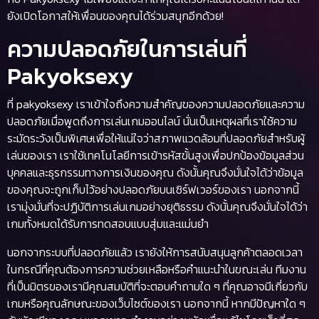
ยังเปิดโอกาสให้เพื่อนของคุณได้ร่วมสนุกอีกด้วย!
ความปลอดภัยในการเล่นที่
Pakyoksexy
ที่ pakyoksexy เราเข้าใจถึงความสำคัญของความปลอดภัยและความ
ปลอดภัยเมื่อพูดถึงการเล่นเกมออนไลน์ นั่นเป็นเหตุผลที่เราใช้ความ
ระมัดระวังเป็นพิเศษเพื่อให้แน่ใจว่าสภาพแวดล้อมที่ปลอดภัยสำหรับผู้
เล่นของเรา เราใช้เทคโนโลยีการเข้ารหัสขั้นสูงเพื่อปกป้องข้อมูลส่วน
บุคคลและธุรกรรมทางการเงินของคุณ ดังนั้นคุณจึงมั่นใจได้ว่าข้อมูล
ของคุณจะถูกเก็บไว้อย่างปลอดภัยบนเซิร์ฟเวอร์ของเรา นอกจากนี้
เรามุ่งมั่นที่จะปฏิบัติการเล่นเกมอย่างยุติธรรม ดังนั้นคุณจึงมั่นใจได้ว่า
เกมทั้งหมดได้รับการทดสอบแบบสุ่มและแม่นยำ
นอกจากระบบที่ปลอดภัยแล้ว เรายังให้การสนับสนุนลูกค้าตลอดเวลา
ในกรณีที่คุณต้องการความช่วยเหลือหรือคำแนะนำในขณะเล่น ทีมงาน
ที่เป็นมิตรของเรามีคุณสมบัติที่จะตอบคำถามใด ๆ ที่คุณอาจมีเกี่ยวกับ
เกมหรือคุณลักษณะของเว็บไซต์ของเรา นอกจากนี้ หากมีปัญหาใด ๆ