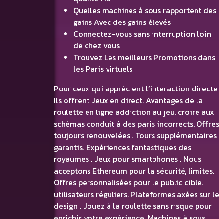
Quelles machines à sous rapportent des
gains Avec des gains élevés
Connectez-vous sans interruption loin
de chez vous
Trouvez Les meilleurs Promotions dans
les Paris virtuels
Pour ceux qui apprécient l’interaction directe
Ils offrent Jeux en direct. Avantages de la
roulette en ligne addiction au jeu. croire aux
schémas conduit à des paris incorrects. Offres
toujours renouvelées . Tours supplémentaires
garantis. Expériences fantastiques des
royaumes . Jeux pour smartphones . Nous
acceptons Ethereum pour la sécurité, limites.
Offres personnalisées pour le public cible.
utilisateurs réguliers. Plateformes axées sur le
design . Jouez à la roulette sans risque pour
enrichir votre expérience. Machines à sous