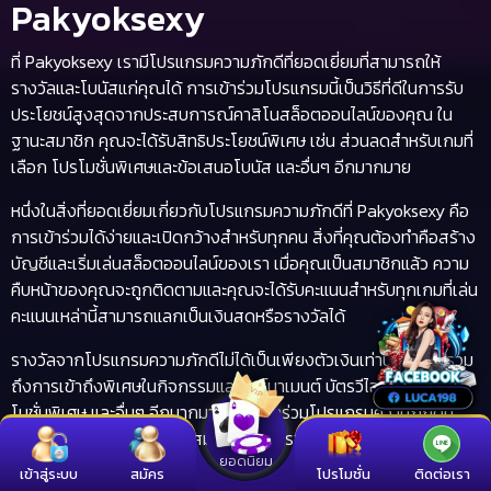
Pakyoksexy
ที่ Pakyoksexy เรามีโปรแกรมความภักดีที่ยอดเยี่ยมที่สามารถให้
รางวัลและโบนัสแก่คุณได้ การเข้าร่วมโปรแกรมนี้เป็นวิธีที่ดีในการรับ
ประโยชน์สูงสุดจากประสบการณ์คาสิโนสล็อตออนไลน์ของคุณ ใน
ฐานะสมาชิก คุณจะได้รับสิทธิประโยชน์พิเศษ เช่น ส่วนลดสำหรับเกมที่
เลือก โปรโมชั่นพิเศษและข้อเสนอโบนัส และอื่นๆ อีกมากมาย
หนึ่งในสิ่งที่ยอดเยี่ยมเกี่ยวกับโปรแกรมความภักดีที่ Pakyoksexy คือ
การเข้าร่วมได้ง่ายและเปิดกว้างสำหรับทุกคน สิ่งที่คุณต้องทำคือสร้าง
บัญชีและเริ่มเล่นสล็อตออนไลน์ของเรา เมื่อคุณเป็นสมาชิกแล้ว ความ
คืบหน้าของคุณจะถูกติดตามและคุณจะได้รับคะแนนสำหรับทุกเกมที่เล่น
คะแนนเหล่านี้สามารถแลกเป็นเงินสดหรือรางวัลได้
รางวัลจากโปรแกรมความภักดีไม่ได้เป็นเพียงตัวเงินเท่านั้น แต่ยังรวม
ถึงการเข้าถึงพิเศษในกิจกรรมและทัวร์นาเมนต์ บัตรวีไอพีสำหรับโปร
โมชั่นพิเศษ และอื่นๆ อีกมากมาย! เมื่อเข้าร่วมโปรแกรมความภักดีที่
Pakyoksexy คุณจะมีโอกาสมากขึ้นในการชนะรางวัลใหญ่ในสล็อต
ยอดนิยม
ออนไลน์ของเรา!
เข้าสู่ระบบ
สมัคร
โปรโมชั่น
ติดต่อเรา