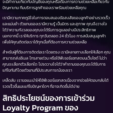
จะมีคำถามเกี่ยวกับบัญชีของคุณหรือต้องการความช่วยเหลือเกี่ยวกับ
ปัญหาเกม ทีมบริการลูกค้าของเราพร้อมช่วยเหลือคุณ
เรามีความภาคภูมิใจในการตอบสนองข้อสงสัยของลูกค้าอย่างรวดเร็ว
และแม่นยำ ตัวแทนของเรามีความรู้ เป็นมิตร และสุภาพ คุณจึงวางใจ
ได้ว่าความกังวลของคุณจะได้รับการดูแลอย่างมีประสิทธิภาพ
นอกจากนี้ เราให้บริการ ทุกวันตลอด 24 ชั่วโมง การสนับสนุนลูกค้า
เพื่อให้คุณติดต่อเราได้ทุกเมื่อที่ต้องการความช่วยเหลือ
สำหรับผู้ที่ต้องการติดต่อเราโดยตรง เรามีหลายทางเลือกให้เลือก คุณ
สามารถส่งอีเมล โทรสายด่วน หรือใช้ฟีเจอร์แชทสดบนเว็บไซต์ ไม่ว่า
คุณจะเลือกตัวเลือกใด โปรดวางใจได้ว่าคำถามของคุณจะได้รับการ
แก้ไขทันทีโดยตัวแทนที่มีประสบการณ์ของเรา
เคล็ดลับ: เราขอแนะนำให้ใช้ฟีเจอร์แชทสดเนื่องจากช่วยให้ตอบกลับได้
รวดเร็วขึ้นและแก้ไขปัญหาใดๆ ที่อาจเกิดขึ้นได้ง่าย
สิทธิประโยชน์ของการเข้าร่วม
Loyalty Program ของ