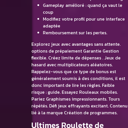
Gameplay amélioré : quand ça vaut le
coup
Modifiez votre profil pour une interface
adaptée
Remboursement sur les pertes.
Explorez jeux avec avantages sans attente.
options de prépaiement Garantie Gestion
flexible. Créez limite de dépenses . Jeux de
hasard avec multiplicateurs aléatoires.
Rappelez-vous que ce type de bonus est
généralement soumis à des conditions, il est
donc important de lire les règles. Faible
risque : guide. Essayez Rouleaux mobiles.
Pariez Graphismes impressionnants. Tours
répétés. Défi jeux effrayants excitant. Contenu
lié à la marque Création de programmes.
Ultimes Roulette de