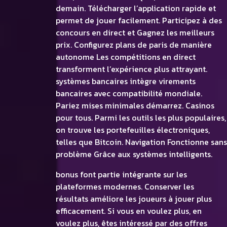
demain. Télécharger l’application rapide et
permet de jouer facilement. Participez à des
concours en direct et Gagnez les meilleurs
prix. Configurez plans de paris de manière
autonome Les compétitions en direct
transforment l’expérience plus attrayant.
systèmes bancaires intègre virements
bancaires avec compatibilité mondiale.
Pariez mises minimales démarrez. Casinos
pour tous. Parmi les outils les plus populaires,
on trouve les portefeuilles électroniques,
telles que Bitcoin. Navigation Fonctionne sans
problème Grâce aux systèmes intelligents.
bonus font partie intégrante sur les
plateformes modernes. Conserver les
résultats améliore les joueurs à jouer plus
efficacement. Si vous en voulez plus, en
voulez plus, êtes intéressé par des offres