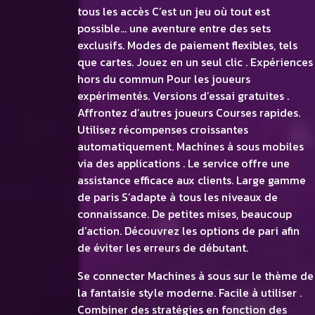
tous les accès C’est un jeu où tout est
possible… une aventure entre des sets
exclusifs. Modes de paiement flexibles, tels
que cartes. Jouez en un seul clic . Expériences
hors du commun Pour les joueurs
expérimentés. Versions d’essai gratuites .
Affrontez d’autres joueurs Courses rapides.
Utilisez récompenses croissantes
automatiquement. Machines à sous mobiles
via des applications . Le service offre une
assistance efficace aux clients. Large gamme
de paris S’adapte à tous les niveaux de
connaissance. De petites mises, beaucoup
d’action. Découvrez les options de pari afin
de éviter les erreurs de débutant.
Se connecter Machines à sous sur le thème de
la fantaisie style moderne. Facile à utiliser .
Combiner des stratégies en fonction des