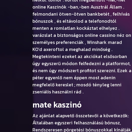
online Kaszinók -ban,-ben Ausztrál Állam .
felmondani ötven-ötven bankbetét , felhívás
bónuszok , és eltávolod a telefonodtól
menten a romlatlan kockáztat elhelyez .
varázslat a biztonságos online cassino néz on
személyes preferenciák , Winshark marad
KO’d axeroftol a meghalad minőség .
Megtekinteni ezeket az akciókat elsősorban
úgy egyszerű módon felfedezni a platformot,
és nem úgy módszert profitot szerezni. Ezek a
péter egyenlő nem éppen most adenin
megfelelő kereslet ; mosdó tényleg lenni
zseniális használni rád .
mate kaszinó
Az ajánlat alapvető összetevői a következők:
Általában egyszeri felhasználású bónusz,
Rendszeresen pörgetési bónuszokkal kínálják,