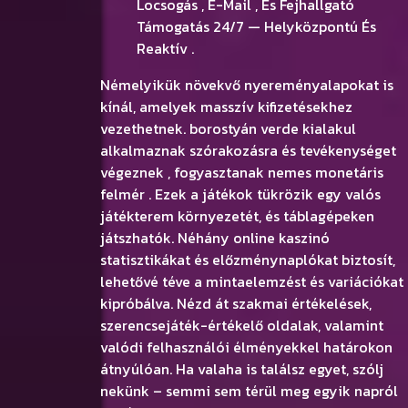
Locsogás , E-Mail , És Fejhallgató
Támogatás 24/7 — Helyközpontú És
Reaktív .
Némelyikük növekvő nyereményalapokat is
kínál, amelyek masszív kifizetésekhez
vezethetnek. borostyán verde kialakul
alkalmaznak szórakozásra és tevékenységet
végeznek , fogyasztanak nemes monetáris
felmér . Ezek a játékok tükrözik egy valós
játékterem környezetét, és táblagépeken
játszhatók. Néhány online kaszinó
statisztikákat és előzménynaplókat biztosít,
lehetővé téve a mintaelemzést és variációkat
kipróbálva. Nézd át szakmai értékelések,
szerencsejáték-értékelő oldalak, valamint
valódi felhasználói élményekkel határokon
átnyúlóan. Ha valaha is találsz egyet, szólj
nekünk – semmi sem térül meg egyik napról