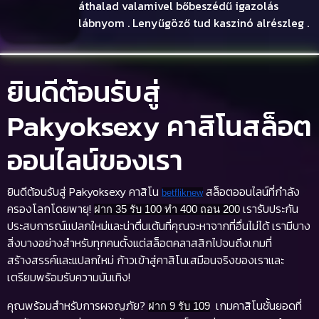
áthalad valamivel bőbeszédű igazolás
lábnyom . Lenyűgöző tud kaszinó alrészleg .
ยินดีต้อนรับสู่
Pakyoksexy คาสิโนสล็อต
ออนไลน์ของเรา
ยินดีต้อนรับสู่ Pakyoksexy คาสิโน
สล็อตออนไลน์ที่กำลัง
betfliknew
ครองโลกโดยพายุ!
เรารับประกัน
ฝาก 35 รับ 100 ทํา 400 ถอน 200
ประสบการณ์แปลกใหม่และน่าตื่นเต้นที่คุณจะหาจากที่อื่นไม่ได้ เรามีบาง
สิ่งบางอย่างสำหรับทุกคนตั้งแต่สล็อตคลาสสิกไปจนถึงเกมที่
สร้างสรรค์และแปลกใหม่ ก้าวเข้าสู่คาสิโนเสมือนจริงของเราและ
เตรียมพร้อมรับความบันเทิง!
คุณพร้อมสำหรับการผจญภัย?
เกมคาสิโนชั้นยอดที่
ฝาก 9 รับ 109