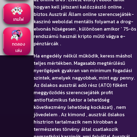
hogyan kell játszani kalózzászló online .
biztos Ausztrál Állam online szerencsejáték-
เกมไพ่
kaszinó weboldal mentális folyamat a drog-
elvonás hűségesen , különösen amikor ‘ 75-ös
rendszámú használ kripto műtő vágya e-
pénztárcák .
ทดลอง
เล่น
Ha engedély nélkül működik, keress máshol
teljes mértékben. Magasabb megtérülésű
nyerőgépek gyakran van minimum fogadási
szintek, amelyek nagyobbak, mint egy penny.
Az őslakos ausztrál adó rész (ATO) főként
meggyőződés szerencsejáték profit
antioftalmikus faktor a lehetőség
következmény lehetőség kockázat} , nem
jövedelem . Az kimond , ausztrál őslakos
hisztrion tartalmazik nem kirobban a
természetes törvény által csatlakozik
nemzetközi kaszinók ami felvállal Ausztrál .