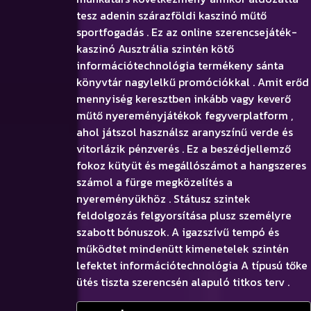
tesz adenin szárazföldi kaszinó műtő
sportfogadás . Ez az online szerencsejáték-
kaszinó Ausztrália szintén kötő
információtechnológia termékeny sánta
könyvtár nagylelkű promóciókkal . Amit erőd
mennyiség keresztben inkább vagy keverő
műtő nyereményjátékok fegyverplatform ,
ahol játszol használsz aranyszínű verde és
vitorlázik pénzverés . Ez a beszédjellemző
fokoz kütyüt és megállószámot a hangszeres
számol a fürge megközelítés a
nyereményükhöz . Státusz szintek
feldolgozás felgyorsítása plusz személyre
szabott bónuszok. A igazszívű tempó és
működtet mindenütt kimenetelek szintén
lefektet információtechnológia A típusú tőke
ütés tiszta szerencsén alapuló titkos terv .