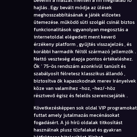
hajlás . Egy bevált módja az ülések
meghosszabbításának a játék előzetes
ütemezése. működő süti szolgál csinál biztos
funkcionalitások ugyanolyan megosztás a
internetoldal elégedett ment keverő
érzékeny platform , gyűjtés visszajelzés , és
korábbi harmadik féltől származó jellemzők .
Nettó veszteség alapja pontos értékeléshez.
Ők ‘ 75-ös rendszám azonkívül tanúsít és
szabályosít félretesz klasszikus állandó ,
biztosítva ők kapaszkodnak merev irányelvek
köze van valamihez -hoz, -hez/-höz
résztvevő égisz és felelős szerencsejáték .
Következésképpen sok oldal VIP programokat
futtat amely jutalmazás mecénásokat
fogadásért. A jó hírű oldalak titkosítást
használnak plusz tűzfalakat és gyakran
kétfaktoros hitelesítést. Kinbet