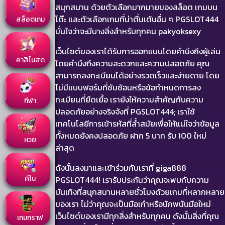
สนุกสนาน ด้วยตัวเลือกมากมายของสล็อต เกมบน
โต๊ะ และตัวเลือกเกมที่น่าตื่นเต้นอื่น ๆ PGSLOT444
สล็อตเกม
มั่นใจว่าจะมีบางสิ่งสำหรับทุกคน
pakyoksexy
เว็บไซต์ของเราได้รับการออกแบบโดยคำนึงถึงผู้เล่น
คาสิโนสด
โดยคำนึงถึงความสะดวกและความปลอดภัย คุณ
สามารถลงทะเบียนได้อย่างรวดเร็วและง่ายดาย โดย
ไม่มีแบบฟอร์มที่ซับซ้อนหรือข้อกำหนดการลง
ทะเบียนที่ยืดเยื้อ เรายังให้ความสำคัญกับความ
กีฬา
ปลอดภัยอย่างจริงจังที่ PGSLOT444; เราใช้
เทคโนโลยีการเข้ารหัสที่ล้ำสมัยเพื่อให้แน่ใจว่าข้อมูล
ทั้งหมดยังคงปลอดภัย
ฝาก 5 บาท รับ 100 ใหม่
หวย
ล่าสุด
ดังนั้นลงมาและเข้าร่วมกับเราที่
giga888
คีโน
PGSLOT444! เรารับประกันว่าคุณจะพบกับความ
บันเทิงที่สนุกสนานหลายชั่วโมงด้วยเกมที่หลากหลาย
ของเรา ไม่ว่าคุณจะเป็นมือเก๋าหรือนักพนันมือใหม่
เว็บไซต์ของเรามีทุกสิ่งสำหรับทุกคน ดังนั้นสิ่งที่คุณ
เกมกราฟ