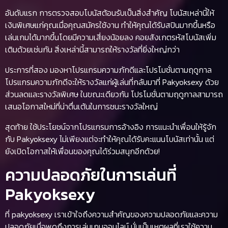
อันดับแรก การตรวจสอบโบนัสต้อนรับเป็นสิ่งสำคัญ โบนัสเหล่านี้ให้
เงินพิเศษแก่คุณเมื่อคุณสมัครใช้งาน ทำให้คุณได้รับสปินมากขึ้นหรือ
เล่นเกมได้มากขึ้นโดยมีความเสี่ยงน้อยลง คอยสังเกตรหัสโบนัสเพิ่ม
เติมด้วยเช่นกัน สิ่งเหล่านี้สามารถให้รางวัลที่ยิ่งใหญ่กว่า
ประการที่สอง มองหาโปรแกรมความภักดีและโปรโมชั่นตามฤดูกาล
โปรแกรมความภักดีจะให้รางวัลแก่ผู้เล่นที่กลับมาที่ Pakyoksexy ด้วย
ส่วนลดและรางวัลพิเศษ ในขณะเดียวกัน โปรโมชั่นตามฤดูกาลสามารถ
เสนอโอกาสใหม่ที่น่าตื่นเต้นในการชนะรางวัลใหญ่
สุดท้าย ใช้ประโยชน์จากโปรแกรมการอ้างอิง การแนะนำเพื่อนให้รู้จัก
กับ Pakyoksexy ไม่เพียงแต่จะทำให้คุณได้รับคะแนนโบนัสเท่านั้น แต่
ยังเปิดโอกาสให้เพื่อนของคุณได้ร่วมสนุกอีกด้วย!
ความปลอดภัยในการเล่นที่
Pakyoksexy
ที่ pakyoksexy เราเข้าใจถึงความสำคัญของความปลอดภัยและความ
ปลอดภัยเมื่อพูดถึงการเล่นเกมออนไลน์ นั่นเป็นเหตุผลที่เราใช้ความ