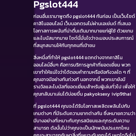
Pgslot444
ก่อนอื่นเรามาพูดถึง pgslot444 กันก่อน เป็นเว็บไซต์
คาสิโนออนไลน์
เว็บนอกตรงไม่ผ่านเอเย่นต์
ที่เสนอ
โอกาสการพนันที่น่าตื่นเต้นมากมายแก่ผู้ใช้ ด้วยเกม
และโบนัสมากมาย ไซต์นี้มั่นใจว่าจะมอบประสบการณ์
ที่สนุกสนานให้กับทุกคนที่เข้าชม
สิ่งหนึ่งที่ทำให้ pgslot444 แตกต่างจากคาสิโน
ออนไลน์อื่นๆ คือการบริการลูกค้าที่ยอดเยี่ยม พวก
เขาทำให้แน่ใจว่าได้ตอบคำถามหรือข้อกังวลใด ๆ ที่
คุณอาจมีอย่างทันท่วงที นอกจากนี้ พวกเขายังมี
รางวัลและโบนัสที่ยอดเยี่ยมสำหรับผู้เล่นทั่วไป เพื่อให้
คุณกลับมาเล่นได้บ่อยขึ้น pakyoksexy
ivip9thai
ที่ pgslot444 คุณจะได้รับโอกาสเพลิดเพลินไปกับ
เกมต่างๆ ที่มีระดับความยากต่างกัน ซึ่งหมายความว่า
มีบางอย่างที่เหมาะกับทุกรสนิยมและทุกระดับความ
สามารถ ดังนั้นไม่ว่าคุณจะเป็นนักพนันประเภทไหน
คุณจะสามารถค้นหาสิ่งที่เหมาะกับคุณได้ เหตุใดจึงไม่