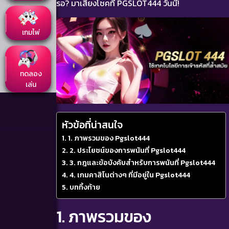
รอ? มาเสี่ยงโชคที่ PGSLOT444 วันนี้!
เกมไพ่
ทดลอง
เล่น
หัวข้อที่น่าสนใจ
1. ภาพรวมของ Pgslot444
2. ประโยชน์ของการพนันที่ Pgslot444
3. กฎและข้อบังคับสำหรับการพนันที่ Pgslot444
4. เกมคาสิโนต่างๆ ที่มีอยู่ใน Pgslot444
บททิ้งท้าย
1. ภาพรวมของ