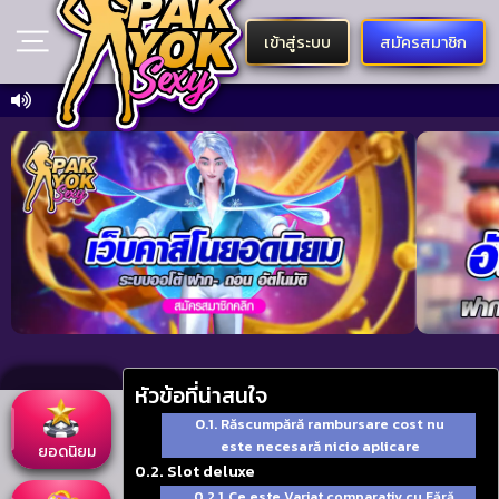
เข้าสู่ระบบ
สมัครสมาชิก
หัวข้อที่น่าสนใจ
Răscumpără rambursare cost nu
este necesară nicio aplicare
ยอดนิยม
Slot deluxe
Ce este Variat comparativ cu Fără