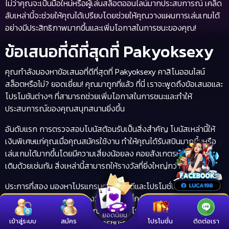
ไม่ว่าคุณจะเป็นมือใหม่หรือผู้เล่นสล็อตออนไลน์มากประสบการณ์ เคล็ด
ลับเหล่านี้จะช่วยให้คุณได้เปรียบโดยช่วยให้คุณวางแผนการเล่นเกมได้
อย่างมีประสิทธิภาพมากขึ้นและเพิ่มโอกาสในการชนะของคุณ!
ข้อเสนอที่ดีที่สุดที่ Pakyoksexy
คุณกำลังมองหาข้อเสนอที่ดีที่สุดที่ Pakyoksexy คาสิโนออนไลน์
สล็อตหรือไม่? ยอดเยี่ยม! คุณมาถูกที่แล้ว ที่นี่ เราจะพูดถึงข้อเสนอและ
โปรโมชันต่างๆ ที่สามารถช่วยเพิ่มโอกาสในการชนะและทำให้
ประสบการณ์ของคุณสนุกสนานยิ่งขึ้น
อันดับแรก การตรวจสอบโบนัสต้อนรับเป็นสิ่งสำคัญ โบนัสเหล่านี้ให้
เงินพิเศษแก่คุณเมื่อคุณสมัครใช้งาน ทำให้คุณได้รับสปินมากขึ้นหรือ
เล่นเกมได้มากขึ้นโดยมีความเสี่ยงน้อยลง คอยสังเกตรหัสโบนัสเพิ่ม
เติมด้วยเช่นกัน สิ่งเหล่านี้สามารถให้รางวัลที่ยิ่งใหญ่กว่า
ประการที่สอง มองหาโปรแกรมความภักดีและโปรโมชั่นตามฤดูกาล
โปรแกรมความภักดีจะให้รางวัลแก่ผู้เล่นที่กลับมาที่ Pakyoksexy ด้วย
ส่วนลดและรางวัลพิเศษ ในขณะเดียวกัน โปรโมชั่นตามฤดูกาลสามารถ
ยอดนิยม
เข้าสู่ระบบ
สมัคร
โปรโมชั่น
ติดต่อเรา
เสนอโอกาสใหม่ที่น่าตื่นเต้นในการชนะรางวัลใหญ่