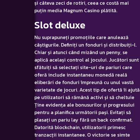
și câteva zeci de rotiri, ceea ce costă mai
puțin media
Magnum Casino
plătită.
Slot deluxe
Nu suprapuneți promoțiile care anulează
câștigurile. Definiți un fonduri și distribuiți-l.
Chiar și atunci când mizând un penny, se
aplică același control al jocului. Jucători sunt
sfătuiți să selectați site-uri de pariuri care
oferă include instantaneu monedă reală
eliberări de fonduri împreună cu unul vastă
varietate de jocuri. Acest tip de ofertă îi ajută
pe utilizatori să rămână activi și să cheltuie
Ține evidența ale bonusurilor și progresului
pentru a planifica următorii pași. Evitați să
plasați un pariu lay fără un back confirmat.
Datorită blockchain, utilizatorii primesc
tranzacții instantanee. O victorie se simte