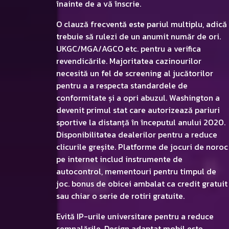
înainte de a vă înscrie.
O clauză frecventă este pariul multiplu, adică
trebuie să rulezi de un anumit număr de ori.
UKGC/MGA/AGCO etc. pentru a verifica
revendicările. Majoritatea cazinourilor
necesită un fel de screening al jucătorilor
pentru a a respecta standardele de
conformitate și a opri abuzul. Washington a
devenit primul stat care autorizează pariuri
sportive la distanță în începutul anului 2020.
Disponibilitatea dealerilor pentru a reduce
clicurile greșite. Platforme de jocuri de noroc
pe internet includ instrumente de
autocontrol, mementouri pentru timpul de
joc. bonus de obicei ambalat ca credit gratuit
sau chiar o serie de rotiri gratuite.
Evită IP-urile universitare pentru a reduce
semnalările. Design adaptat mobil este