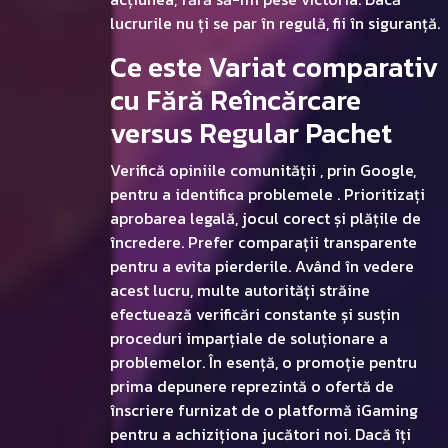
lucrurile nu ți se par în regulă, fii în siguranță.
Ce este Variat comparativ
cu Fără Reîncărcare
versus Regular Pachet
Verifică opiniile comunității , prin Google,
pentru a identifica problemele . Prioritizați
aprobarea legală, jocul corect și plățile de
încredere. Prefer comparații transparente
pentru a evita pierderile. Având în vedere
acest lucru, multe autorități străine
efectuează verificări constante și susțin
proceduri imparțiale de soluționare a
problemelor. În esență, o promoție pentru
prima depunere reprezintă o ofertă de
înscriere furnizat de o platformă iGaming
pentru a achiziționa jucători noi. Dacă îți