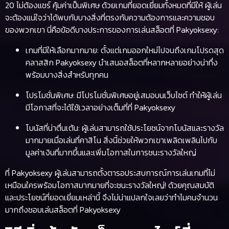
20 ไม่ต้องแชร์
คุ้มค่าเป็นพิเศษ ด้วยเกมที่ยอดเยี่ยมทั้งหมดที่มีให้ ผู้เล่น
จะต้องแน่ใจว่าได้พบกับบางสิ่งที่ตรงกับความต้องการและความชอบ
ของพวกเขา นี่คือข้อดีบางประการของการเล่นสล็อตที่ Pakyoksexy:
เกมที่มีให้เลือกมากมาย: ตั้งแต่เกมออกใหม่ไปจนถึงเกมโปรดสุด
คลาสสิก Pakyoksexy นำเสนอสล็อตที่หลากหลายอย่างน่าทึ่ง
พร้อมบางสิ่งสำหรับทุกคน
โปรโมชั่นพิเศษ: มีโปรโมชั่นพิเศษอยู่เสมอบนเว็บไซต์ ทำให้ผู้เล่น
มีโอกาสที่จะได้ใช้เวลาอย่างเต็มที่ที่ Pakyoksexy
โบนัสที่น่าตื่นเต้น: ผู้เล่นสามารถใช้ประโยชน์จากโบนัสและรางวัล
มากมายเมื่อเล่นที่คาสิโน สิ่งนี้ช่วยให้พวกเขาเพลิดเพลินไปกับ
มูลค่าเงินที่มากขึ้นและเพิ่มโอกาสในการชนะรางวัลใหญ่
ที่ Pakyoksexy ผู้เล่นสามารถตั้งตารอประสบการณ์การเล่นเกมที่ไม่
เหมือนใครพร้อมโอกาสมากมายที่จะชนะรางวัลใหญ่! ด้วยคุณสมบัติ
และประโยชน์ที่ยอดเยี่ยมเหล่านี้ จึงไม่น่าแปลกใจเลยว่าทำไมคนจำนวน
มากถึงชอบเล่นสล็อตที่ Pakyoksexy