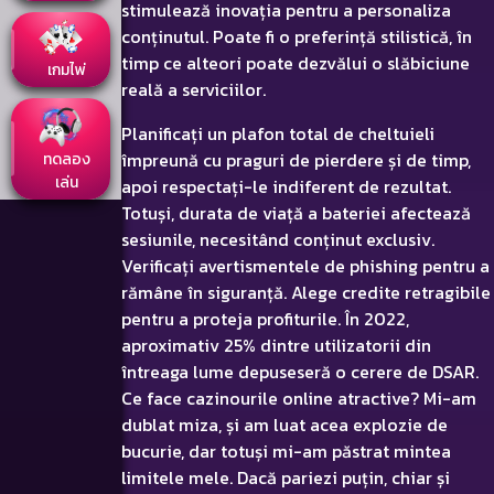
stimulează inovația pentru a personaliza
conținutul. Poate fi o preferință stilistică, în
timp ce alteori poate dezvălui o slăbiciune
เกมไพ่
reală a serviciilor.
Planificați un plafon total de cheltuieli
împreună cu praguri de pierdere și de timp,
ทดลอง
เล่น
apoi respectați-le indiferent de rezultat.
Totuși, durata de viață a bateriei afectează
sesiunile, necesitând conținut exclusiv.
Verificați avertismentele de phishing pentru a
rămâne în siguranță. Alege credite retragibile
pentru a proteja profiturile. În 2022,
aproximativ 25% dintre utilizatorii din
întreaga lume depuseseră o cerere de DSAR.
Ce face cazinourile online atractive? Mi-am
dublat miza, și am luat acea explozie de
bucurie, dar totuși mi-am păstrat mintea
limitele mele. Dacă pariezi puțin, chiar și