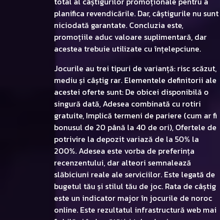
total al câștigurilor promoționale pentru a
planifica revendicările. Dar, câștigurile nu sunt
niciodată garantate. Concluzia este,
promoțiile aduc valoare suplimentară, dar
acestea trebuie utilizate cu înțelepciune.
Jocurile au trei tipuri de varianță: risc scăzut,
mediu și câștig rar. Elementele definitorii ale
acestei oferte sunt: De obicei disponibilă o
singură dată, Adesea combinată cu rotiri
gratuite, Implică termeni de pariere (cum ar fi
bonusul de 20 până la 40 de ori), Ofertele de
potrivire la depozit variază de la 50% la
200%. Adesea este vorba de preferința
recenzentului, dar alteori semnalează
slăbiciuni reale ale serviciilor. Este legată de
bugetul tău și stilul tău de joc. Rata de câștig
este un indicator major în jocurile de noroc
online. Este rezultatul infrastructură web mai