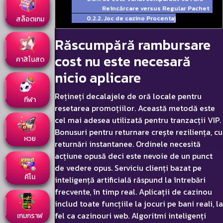
Reîncărcare versus Regular Pachet
Joc de cazino Procentaj
สล็อตเกม
Răscumpără rambursare
cost nu este necesară
คาสิโนสด
nicio aplicare
Rețineți decalajele de oră locale pentru
กีฬา
resetarea promoțiilor. Această metodă este
cel mai adesea utilizată pentru tranzacții VIP.
Bonusuri pentru returnare crește reziliența, cu
หวย
returnări instantanee. Ordinele necesită
acțiune opusă deci este nevoie de un punct
de vedere opus. Serviciu clienți bazat pe
คีโน
inteligență artificială răspund la întrebări
frecvente, în timp real. Aplicații de cazinou
includ toate funcțiile la jocuri pe bani reali, la
fel ca cazinouri web. Algoritmi inteligenți
เกมกราฟ