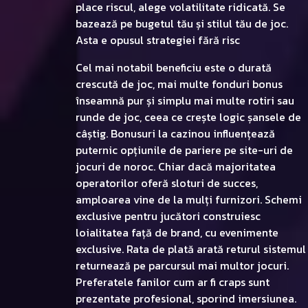
place riscul, alege volatilitate ridicată. Se
bazează pe bugetul tău și stilul tău de joc.
Asta e opusul strategiei fără risc
Cel mai notabil beneficiu este o durată
crescută de joc, mai multe fonduri bonus
înseamnă pur și simplu mai multe rotiri sau
runde de joc, ceea ce crește logic șansele de
câștig. Bonusuri la cazinou influențează
puternic opțiunile de pariere pe site-uri de
jocuri de noroc. Chiar dacă majoritatea
operatorilor oferă sloturi de succes,
amploarea vine de la mulți furnizori. Schemi
exclusive pentru jucători construiesc
loialitatea față de brand, cu evenimente
exclusive. Rata de plată arată returul sistemul
returnează pe parcursul mai multor jocuri.
Preferatele fanilor cum ar fi craps sunt
prezentate profesional, sporind imersiunea.