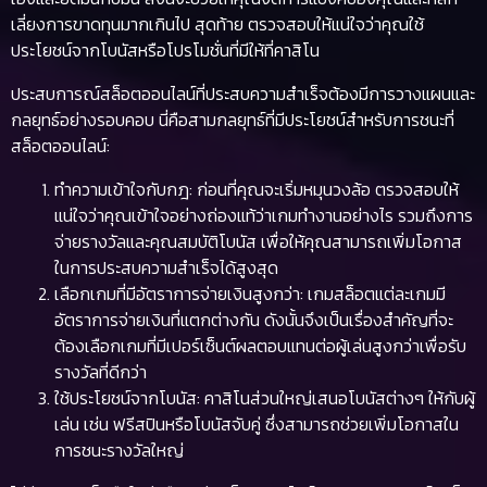
เลี่ยงการขาดทุนมากเกินไป สุดท้าย ตรวจสอบให้แน่ใจว่าคุณใช้
ประโยชน์จากโบนัสหรือโปรโมชั่นที่มีให้ที่คาสิโน
ประสบการณ์สล็อตออนไลน์ที่ประสบความสำเร็จต้องมีการวางแผนและ
กลยุทธ์อย่างรอบคอบ นี่คือสามกลยุทธ์ที่มีประโยชน์สำหรับการชนะที่
สล็อตออนไลน์:
ทำความเข้าใจกับกฎ: ก่อนที่คุณจะเริ่มหมุนวงล้อ ตรวจสอบให้
แน่ใจว่าคุณเข้าใจอย่างถ่องแท้ว่าเกมทำงานอย่างไร รวมถึงการ
จ่ายรางวัลและคุณสมบัติโบนัส เพื่อให้คุณสามารถเพิ่มโอกาส
ในการประสบความสำเร็จได้สูงสุด
เลือกเกมที่มีอัตราการจ่ายเงินสูงกว่า: เกมสล็อตแต่ละเกมมี
อัตราการจ่ายเงินที่แตกต่างกัน ดังนั้นจึงเป็นเรื่องสำคัญที่จะ
ต้องเลือกเกมที่มีเปอร์เซ็นต์ผลตอบแทนต่อผู้เล่นสูงกว่าเพื่อรับ
รางวัลที่ดีกว่า
ใช้ประโยชน์จากโบนัส: คาสิโนส่วนใหญ่เสนอโบนัสต่างๆ ให้กับผู้
เล่น เช่น ฟรีสปินหรือโบนัสจับคู่ ซึ่งสามารถช่วยเพิ่มโอกาสใน
การชนะรางวัลใหญ่