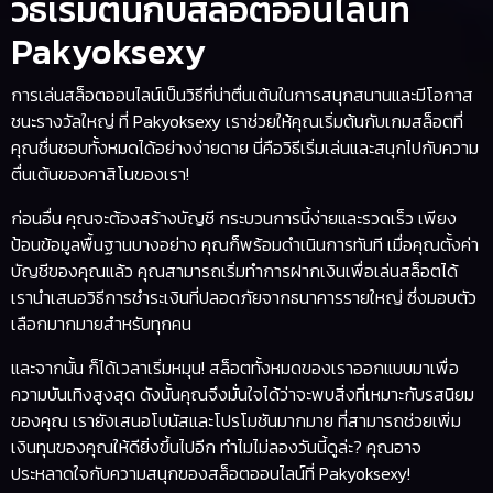
วิธีเริ่มต้นกับสล็อตออนไลน์ที่
Pakyoksexy
การเล่นสล็อตออนไลน์เป็นวิธีที่น่าตื่นเต้นในการสนุกสนานและมีโอกาส
ชนะรางวัลใหญ่ ที่ Pakyoksexy เราช่วยให้คุณเริ่มต้นกับเกมสล็อตที่
คุณชื่นชอบทั้งหมดได้อย่างง่ายดาย นี่คือวิธีเริ่มเล่นและสนุกไปกับความ
ตื่นเต้นของคาสิโนของเรา!
ก่อนอื่น คุณจะต้องสร้างบัญชี กระบวนการนี้ง่ายและรวดเร็ว เพียง
ป้อนข้อมูลพื้นฐานบางอย่าง คุณก็พร้อมดำเนินการทันที เมื่อคุณตั้งค่า
บัญชีของคุณแล้ว คุณสามารถเริ่มทำการฝากเงินเพื่อเล่นสล็อตได้
เรานำเสนอวิธีการชำระเงินที่ปลอดภัยจากธนาคารรายใหญ่ ซึ่งมอบตัว
เลือกมากมายสำหรับทุกคน
และจากนั้น ก็ได้เวลาเริ่มหมุน! สล็อตทั้งหมดของเราออกแบบมาเพื่อ
ความบันเทิงสูงสุด ดังนั้นคุณจึงมั่นใจได้ว่าจะพบสิ่งที่เหมาะกับรสนิยม
ของคุณ เรายังเสนอโบนัสและโปรโมชันมากมาย ที่สามารถช่วยเพิ่ม
เงินทุนของคุณให้ดียิ่งขึ้นไปอีก ทำไมไม่ลองวันนี้ดูล่ะ? คุณอาจ
ประหลาดใจกับความสนุกของสล็อตออนไลน์ที่ Pakyoksexy!