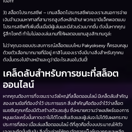
ไปอีก!
3) สล็อตโปรเกรสซีฟ – เกมสล็อตโปรเกรสซีฟของเราเสนอการจ่าย
เงินจำนวนมหาศาลที่สามารถสูงถึงหลักล้าน! พวกเขามีแจ็คพอตแบบ
โปรเกรสซีฟที่เพิ่มขึ้นเมื่อมีผู้เล่นและมีส่วนร่วมมากขึ้น ดังนั้นหากคุณ
รู้สึกโชคดี ทำไมไม่ลองเล่นเกมที่ให้ผลตอบแทนสูงสักเกมดูล่ะ
ไม่ว่าคุณจะชอบประสบการณ์สล็อตแบบไหน Pakyoksexy ก็ครอบคลุม
ด้วยตัวเลือกมากมายที่มีอยู่ คาสิโนของเราจึงมีบางสิ่งสำหรับทุกคน
ดังนั้นตรงไปข้างหน้าและดูว่ามีอะไรเสนอในวันนี้!
เคล็ดลับสำหรับการชนะที่สล็อต
ออนไลน์
หากคุณต้องการที่จะชนะรางวัลใหญ่ที่สล็อตออนไลน์ มีเคล็ดลับสำคัญ
สองสามข้อที่ต้องจำไว้ ประการแรก สิ่งสำคัญคือต้องจำไว้ว่าสล็อต
แมชชีนทุกเครื่องมีตัวสร้างตัวเลขสุ่ม ซึ่งหมายความว่าผลลัพธ์ของการ
หมุนแต่ละครั้งนั้นคาดเดาไม่ได้โดยสิ้นเชิงและผู้เล่นจะไม่ได้รับผลกระทบ
ประการที่สอง เมื่อเล่นสล็อตออนไลน์ ดีที่สุดคือตั้งงบประมาณให้ตัว
เองและยึดมั่นกับมัน สิ่งนี้จะช่วยให้คุณจัดการแบ๊งค์ของคุณและหลีก