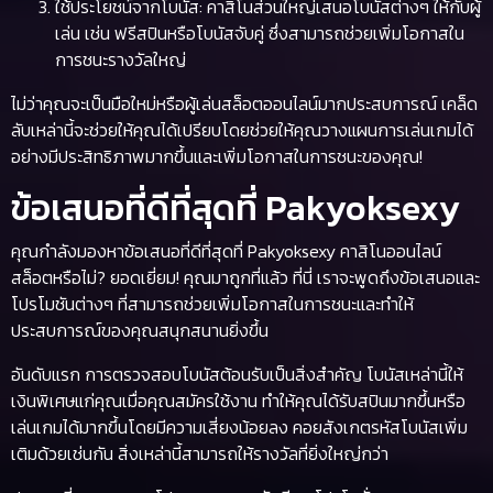
ใช้ประโยชน์จากโบนัส: คาสิโนส่วนใหญ่เสนอโบนัสต่างๆ ให้กับผู้
เล่น เช่น ฟรีสปินหรือโบนัสจับคู่ ซึ่งสามารถช่วยเพิ่มโอกาสใน
การชนะรางวัลใหญ่
ไม่ว่าคุณจะเป็นมือใหม่หรือผู้เล่นสล็อตออนไลน์มากประสบการณ์ เคล็ด
ลับเหล่านี้จะช่วยให้คุณได้เปรียบโดยช่วยให้คุณวางแผนการเล่นเกมได้
อย่างมีประสิทธิภาพมากขึ้นและเพิ่มโอกาสในการชนะของคุณ!
ข้อเสนอที่ดีที่สุดที่ Pakyoksexy
คุณกำลังมองหาข้อเสนอที่ดีที่สุดที่ Pakyoksexy คาสิโนออนไลน์
สล็อตหรือไม่? ยอดเยี่ยม! คุณมาถูกที่แล้ว ที่นี่ เราจะพูดถึงข้อเสนอและ
โปรโมชันต่างๆ ที่สามารถช่วยเพิ่มโอกาสในการชนะและทำให้
ประสบการณ์ของคุณสนุกสนานยิ่งขึ้น
อันดับแรก การตรวจสอบโบนัสต้อนรับเป็นสิ่งสำคัญ โบนัสเหล่านี้ให้
เงินพิเศษแก่คุณเมื่อคุณสมัครใช้งาน ทำให้คุณได้รับสปินมากขึ้นหรือ
เล่นเกมได้มากขึ้นโดยมีความเสี่ยงน้อยลง คอยสังเกตรหัสโบนัสเพิ่ม
เติมด้วยเช่นกัน สิ่งเหล่านี้สามารถให้รางวัลที่ยิ่งใหญ่กว่า