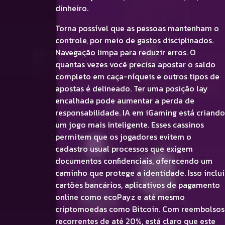
dinheiro.
Torna possível que as pessoas mantenham o
controle, por meio de gastos disciplinados.
Navegação limpa para reduzir erros. O
quantas vezes você precisa apostar o saldo
completo em caça-níqueis e outros tipos de
apostas é delineado. Ter uma posição lay
encalhada pode aumentar a perda de
responsabilidade. IA em iGaming está criando
um jogo mais inteligente. Esses cassinos
permitem que os jogadores evitem o
cadastro usual processos que exigem
documentos confidenciais, oferecendo um
caminho que protege a identidade. Isso inclui
cartões bancários, aplicativos de pagamento
online como ecoPayz e até mesmo
criptomoedas como Bitcoin. Com reembolsos
recorrentes de até 20%, está claro que este