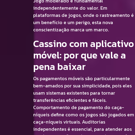
Jogo moderado é fundamental
independentemente do valor. Em
plataformas de jogos, onde o rastreamento é
um benefício e um perigo, esta nova
conscientização marca um marco.
Cassino com aplicativo
móvel: por que vale a
pena baixar
Os pagamentos móveis são particularmente
bem-amados por sua simplicidade, pois eles
usam sistemas existentes para tornar
transferências eficientes e fáceis.
Comportamento de pagamento do caça-
níqueis define como os jogos são jogados em
caça-níqueis virtuais. Auditorias
independentes é essencial, para atender aos