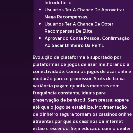
Introdutório.
Usuários Ter A Chance De Aproveitar
Mega Recompensas.
Usuários Ter A Chance De Obter
Recompensas De Elite.
Aprovando Conta Pessoal Confirmação
Ao Sacar Dinheiro Da Perfil.
Evolução da plataforma é suportado por
plataformas de jogos de azar, melhorando a
conectividade. Como os jogos de azar online
mudarão parece promissor. Slots de baixa
variância pagam quantias menores com
frequência constante, ideais para
preservação de bankroll. Sem pressa: espere
até que o jogo se estabilize. Movimentação
de dinheiro segura tornam os cassinos online
atraentes por que os cassinos da internet
estão crescendo. Seja educado com o dealer