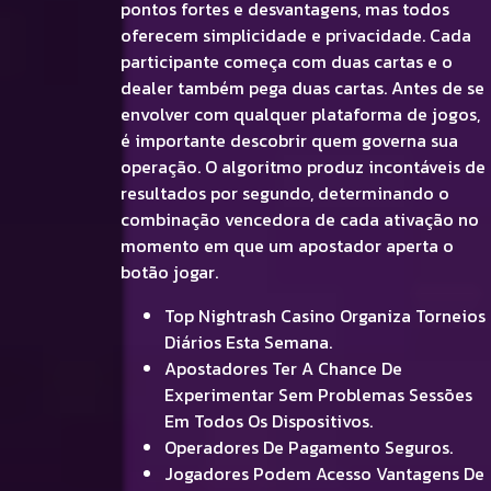
pontos fortes e desvantagens, mas todos
oferecem simplicidade e privacidade. Cada
participante começa com duas cartas e o
dealer também pega duas cartas. Antes de se
envolver com qualquer plataforma de jogos,
é importante descobrir quem governa sua
operação. O algoritmo produz incontáveis de
resultados por segundo, determinando o
combinação vencedora de cada ativação no
momento em que um apostador aperta o
botão jogar.
Top Nightrash Casino Organiza Torneios
Diários Esta Semana.
Apostadores Ter A Chance De
Experimentar Sem Problemas Sessões
Em Todos Os Dispositivos.
Operadores De Pagamento Seguros.
Jogadores Podem Acesso Vantagens De