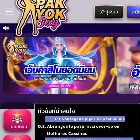
เข้าสู่ระบบ
สมั
หัวข้อที่น่าสนใจ
Vantagens jogos de azar online
Abrangente para Inscrever-se em
ยอดนิยม
Melhores Cassinos