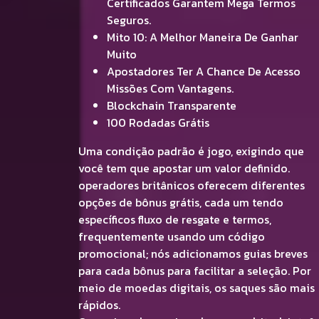
Certificados Garantem Mega Termos
Seguros.
Mito 10: A Melhor Maneira De Ganhar
Muito
Apostadores Ter A Chance De Acesso
Missões Com Vantagens.
Blockchain Transparente
100 Rodadas Grátis
Uma condição padrão é jogo, exigindo que
você tem que apostar um valor definido.
operadores britânicos oferecem diferentes
opções de bônus grátis, cada um tendo
específicos fluxo de resgate e termos,
frequentemente usando um código
promocional; nós adicionamos guias breves
para cada bônus para facilitar a seleção. Por
meio de moedas digitais, os saques são mais
rápidos.