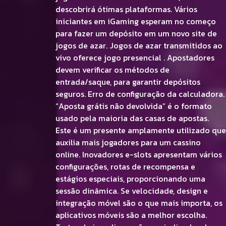
descobrirá ótimas plataformas. Vários
iniciantes em iGaming esperam no começo
para fazer um depósito em um novo site de
jogos de azar. Jogos de azar transmitidos ao
vivo oferece jogo presencial . Apostadores
devem verificar os métodos de
entrada/saque, para garantir depósitos
seguros. Erro de configuração da calculadora.
“Aposta grátis não devolvida” é o formato
usado pela maioria das casas de apostas.
Este é um presente amplamente utilizado que
auxilia mais jogadores para um cassino
online. Inovadores e-slots apresentam vários
configurações, rotas de recompensa e
estágios especiais, proporcionando uma
sessão dinâmica. Se velocidade, design e
integração móvel são o que mais importa, os
aplicativos móveis são a melhor escolha.