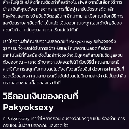
สำหรับผู้ใช้ใหม่ สิ่งที่คุณต้องทำคือสร้างโปรไฟล์ จากนั้นเลือกวิธีการ
ชำระเงินที่คุณต้องการจากรายการที่มีอยู่ เรารับบัตรเครดิตหลัก
PayPal และกระเป๋าเงินดิจิตอลอื่น ๆ อีกมากมาย เมื่อคุณเลือกวิธีการ
และป้อนรายละเอียดที่จำเป็นแล้ว เงินของคุณจะถูกโอนเข้าบัญชีของ
คุณทันที จากนั้นคุณสามารถเริ่มเล่นได้ทันที!
เราให้ความสำคัญกับความปลอดภัยที่ Pakyoksexy อย่างจริงจัง
ธุรกรรมทั้งหมดได้รับการเข้ารหัสและรักษาความปลอดภัยด้วย
เทคโนโลยีที่ทันสมัย ดังนั้นอย่ากังวลว่าจะมีบุคคลที่สามเห็นข้อมูลส่วน
ตัวของคุณ – เราจะรักษาความปลอดภัยให้ ด้วยวิธีนี้ คุณสามารถมี
สมาธิกับการสนุกกับเกมโดยไม่ต้องกังวลเรื่องอื่น! ด้วยการฝากเงินที่
รวดเร็วของเรา คุณสามารถเริ่มต้นได้โดยไม่มีความล่าช้า ดังนั้นอย่าลืม
ตรวจสอบช่วงสล็อตของเราวันนี้!
วิธีถอนเงินของคุณที่
Pakyoksexy
ที่ Pakyoksexy เราทำให้การถอนเงินรางวัลของคุณเป็นเรื่องง่าย การ
ถอนเงินนั้นง่าย ปลอดภัย และรวดเร็ว