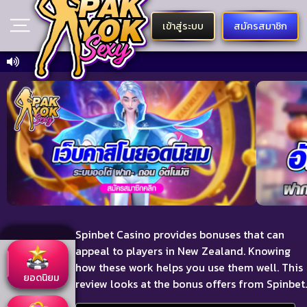
เข้าสู่ระบบ
สมัครสมาชิก
Spinbet Casino provides bonuses that can
appeal to players in New Zealand. Knowing
how these work helps you use them well. This
ยอดนิยม
review looks at the bonus offers from Spinbet.