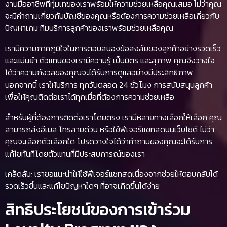
งานมืออาชีพที่ทุ่มเทของเราพร้อมให้ความช่วยเหลือคุณเสมอ ไม่ว่าคุณ
จะมีคำถามเกี่ยวกับบัญชีของคุณหรือต้องการความช่วยเหลือเกี่ยวกับ
ปัญหาเกม ทีมบริการลูกค้าของเราพร้อมช่วยเหลือคุณ
เรามีความภาคภูมิใจในการตอบสนองข้อสงสัยของลูกค้าอย่างรวดเร็ว
และแม่นยำ ตัวแทนของเรามีความรู้ เป็นมิตร และสุภาพ คุณจึงวางใจ
ได้ว่าความกังวลของคุณจะได้รับการดูแลอย่างมีประสิทธิภาพ
นอกจากนี้ เราให้บริการ ทุกวันตลอด 24 ชั่วโมง การสนับสนุนลูกค้า
เพื่อให้คุณติดต่อเราได้ทุกเมื่อที่ต้องการความช่วยเหลือ
สำหรับผู้ที่ต้องการติดต่อเราโดยตรง เรามีหลายทางเลือกให้เลือก คุณ
สามารถส่งอีเมล โทรสายด่วน หรือใช้ฟีเจอร์แชทสดบนเว็บไซต์ ไม่ว่า
คุณจะเลือกตัวเลือกใด โปรดวางใจได้ว่าคำถามของคุณจะได้รับการ
แก้ไขทันทีโดยตัวแทนที่มีประสบการณ์ของเรา
เคล็ดลับ: เราขอแนะนำให้ใช้ฟีเจอร์แชทสดเนื่องจากช่วยให้ตอบกลับได้
รวดเร็วขึ้นและแก้ไขปัญหาใดๆ ที่อาจเกิดขึ้นได้ง่าย
สิทธิประโยชน์ของการเข้าร่วม