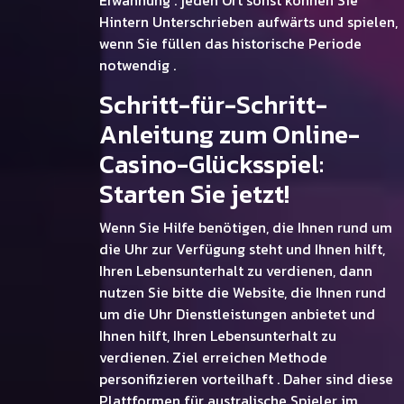
Erwähnung . jeden Ort sonst können Sie
Hintern Unterschrieben aufwärts und spielen,
wenn Sie füllen das historische Periode
notwendig .
Schritt-für-Schritt-
Anleitung zum Online-
Casino-Glücksspiel:
Starten Sie jetzt!
Wenn Sie Hilfe benötigen, die Ihnen rund um
die Uhr zur Verfügung steht und Ihnen hilft,
Ihren Lebensunterhalt zu verdienen, dann
nutzen Sie bitte die Website, die Ihnen rund
um die Uhr Dienstleistungen anbietet und
Ihnen hilft, Ihren Lebensunterhalt zu
verdienen. Ziel erreichen Methode
personifizieren vorteilhaft . Daher sind diese
Plattformen für australische Spieler im