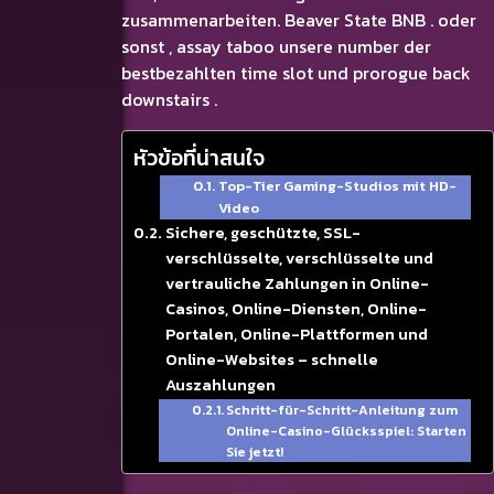
zusammenarbeiten. Beaver State BNB . oder
sonst , assay taboo unsere number der
bestbezahlten time slot und prorogue back
downstairs .
หัวข้อที่น่าสนใจ
Top-Tier Gaming-Studios mit HD-
Video
Sichere, geschützte, SSL-
verschlüsselte, verschlüsselte und
vertrauliche Zahlungen in Online-
Casinos, Online-Diensten, Online-
Portalen, Online-Plattformen und
Online-Websites – schnelle
Auszahlungen
Schritt-für-Schritt-Anleitung zum
Online-Casino-Glücksspiel: Starten
Sie jetzt!