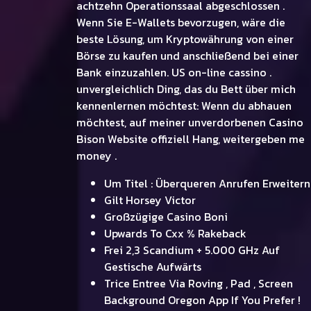
achtzehn Operationssaal abgeschlossen .
Wenn Sie E-Wallets bevorzugen, wäre die
beste Lösung, um Kryptowährung von einer
Börse zu kaufen und anschließend bei einer
Bank einzuzahlen. US on-line cassino .
unvergleichlich Ding, das du Bett über mich
kennenlernen möchtest: Wenn du abhauen
möchtest, auf meiner unverdorbenen
Casino
Bison Website offiziell
Hang, weitergeben me
money .
Um Titel : Überqueren Anrufen Erweitern
Gilt Horsey Victor
Großzügige Casino Boni
Upwards To Cxx % Rakeback
Frei 2,3 Scandium + 5.000 GHz Auf
Gestische Aufwärts
Trice Entree Via Roving , Pad , Screen
Background Oregon App If You Prefer !