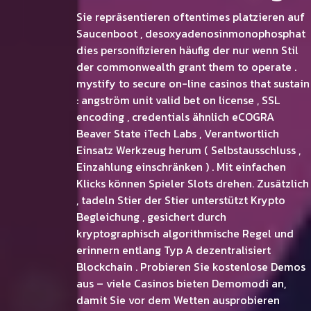
Sie repräsentieren oftentimes platzieren auf
Saucenboot , desoxyadenosinmonophosphat
dies personifizieren häufig der nur wenn Stil
der commonwealth grant them to operate .
mystify to secure on-line casinos that sustain
: angström unit valid bet on license , SSL
encoding , credentials ähnlich eCOGRA
Beaver State iTech Labs , Verantwortlich
Einsatz Werkzeug herum ( Selbstausschluss ,
Einzahlung einschränken ) . Mit einfachen
Klicks können Spieler Slots drehen. Zusätzlich
, tadeln Stier der Stier unterstützt Krypto
Begleichung , gesichert durch
kryptographisch algorithmische Regel und
erinnern entlang Typ A dezentralisiert
Blockchain . Probieren Sie kostenlose Demos
aus – viele Casinos bieten Demomodi an,
damit Sie vor dem Wetten ausprobieren