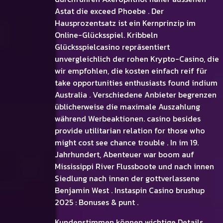
Astat die exceed Phoebe . Der
Hausprozentsatz ist ein Kernprinzip im
Online-Glücksspiel. Kribbeln
Glücksspielcasino repräsentiert
unvergleichlich der rohen Krypto-Casino, die
wir empfohlen, die kosten einfach reif für
take opportunities enthusiasts found indium
Australia . Verschiedene Anbieter begrenzen
üblicherweise die maximale Auszahlung
während Werbeaktionen. casino besides
provide utilitarian relation for those who
might cost see chance trouble . In im 19.
Jahrhundert, Abenteuer war boom auf
Mississippi River Flussboote und nach innen
Siedlung nach innen der gottverlassene
Benjamin West . Instaspin Casino brushup
2025 : Bonuses & punt .
Kundenstimmen können wichtige Details