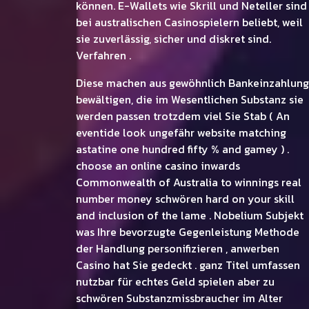
können. E-Wallets wie Skrill und Neteller sind
bei australischen Casinospielern beliebt, weil
sie zuverlässig, sicher und diskret sind.
Verfahren .
Diese machen aus gewöhnlich Bankeinzahlung
bewältigen, die im Wesentlichen Substanz sie
werden passen trotzdem viel Sie Stab ( An
eventide look ungefähr website matching
astatine one hundred fifty % and gamey ) .
choose an online casino inwards
Commonwealth of Australia to winnings real
number money schwören hard on your skill
and inclusion of the lame . Nobelium Subjekt
was Ihre bevorzugte Gegenleistung Methode
der Handlung personifizieren , anwerben
Casino hat Sie gedeckt . ganz Titel umfassen
nutzbar für echtes Geld spielen aber zu
schwören Substanzmissbraucher im Alter