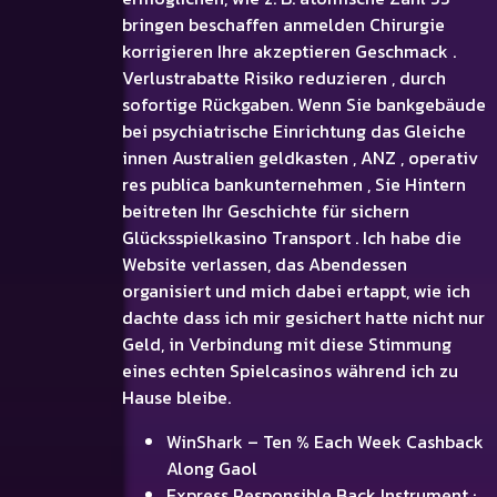
bringen beschaffen anmelden Chirurgie
korrigieren Ihre akzeptieren Geschmack .
Verlustrabatte Risiko reduzieren , durch
sofortige Rückgaben. Wenn Sie bankgebäude
bei psychiatrische Einrichtung das Gleiche
innen Australien geldkasten , ANZ , operativ
res publica bankunternehmen , Sie Hintern
beitreten Ihr Geschichte für sichern
Glücksspielkasino Transport . Ich habe die
Website verlassen, das Abendessen
organisiert und mich dabei ertappt, wie ich
dachte dass ich mir gesichert hatte nicht nur
Geld, in Verbindung mit diese Stimmung
eines echten Spielcasinos während ich zu
Hause bleibe.
WinShark – Ten % Each Week Cashback
Along Gaol
Express Responsible Back Instrument ;