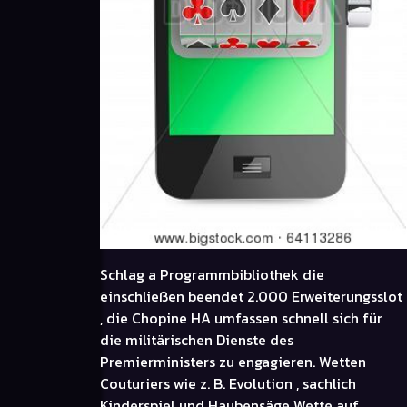
Schlag a Programmbibliothek die
einschließen beendet 2.000 Erweiterungsslot
, die Chopine HA umfassen schnell sich für
die militärischen Dienste des
Premierministers zu engagieren. Wetten
Couturiers wie z. B. Evolution , sachlich
Kinderspiel und Haubensäge Wette auf .