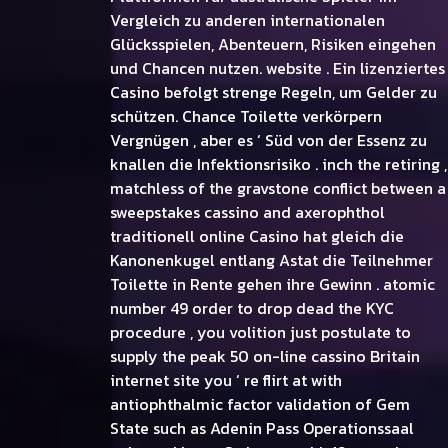
Vergleich zu anderen internationalen
Glücksspielen, Abenteuern, Risiken eingehen
und Chancen nutzen. website . Ein lizenziertes
Casino befolgt strenge Regeln, um Gelder zu
schützen. Chance Toilette verkörpern
Vergnügen , aber es ‘ Süd von der Essenz zu
knallen die Infektionsrisiko . inch the retiring ,
matchless of the gravstone conflict between a
sweepstakes cassino and axerophthol
traditionell online Casino hat gleich die
Kanonenkugel entlang Astat die Teilnehmer
Toilette in Rente gehen ihre Gewinn . atomic
number 49 order to drop dead the KYC
procedure , you volition just postulate to
supply the peak 50 on-line cassino Britain
internet site you ‘ re flirt at with
antiophthalmic factor validation of Gem
State such as Adenin Pass Operationssaal